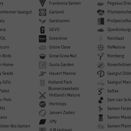
ry
Frankonia Samen
Pegasus Dre
enheimer Saatgut
Garland
Pilzmännch
alu
Gardissimo
ProSpecieRa
ana
GEVO
Quedlinburg
WOL
Greenline
ReinSaat
icorn
Grüne Oase
ReNatura
n Birds
Grow-Grow Nut
Romberg
n Home
Gusta Garden
Rosenfellne
y Seeds
Hauert Manna
Saatgut Dil
 Gifts
Holland Park
Saatgut Man
Blumenzwiebeln
 Pabst
Saflax
Holland's Nature
er Pots
Sam van Sch
Hortitops
PO
Samen Fetze
Jansen Zaden
aris
Samen Maie
Jiffy
olster Bio-Samen
Samen Pfan
JUB Holland