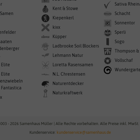
r
Sativa Rhei
Kent & Stowe
-Samen
Schacht
Kiepenkerl
Sonnentor
kixx
enfelder
Sperli
Küpper
saaten
Sogo
Ladbrooke Soil Blockers
denberger
Thompson &
l
Lehmann Natur
Vollschaf
 Elite
Loretta Rasensamen
Wundergart
 Elite
N.L. Chrestensen
enzwiebeln
Naturentdecker
a Fantastica
Naturkraftwerk
ex
003 - 2026 Samenhaus Müller | Alle Rechte vorbehalten. Alle Preise inkl. MwSt. 
Kundenservice:
kundenservice@samenhaus.de