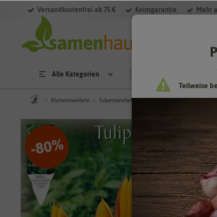
Versandkostenfrei ab 75 €
Keimgarantie
Mehr a
P
Alle Kategorien
Saatgut
Anzucht & 
Teilweise b
Blumenzwiebeln
Tulpenzwiebeln
Kaufmanniana-Tulpen
Kauf
%
80
-