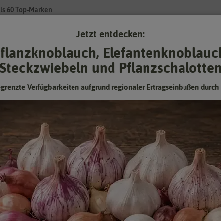
ls 60 Top-Marken
Jetzt entdecken:
Su
flanzknoblauch, Elefantenknoblauc
Steckzwiebeln und Pflanzschalotte
Gartenzubehör
Gründünger & -düngung
Pflanzgut
Keimspros
egrenzte Verfügbarkeiten aufgrund regionaler Ertragseinbußen durch 
manniana Tulpe Giuseppe Verdi (10 Stück)
Kaufmanniana Tulpe Giuseppe Verdi
(10 Stück)
Hersteller:
Flora Elite Herbstblumenzwiebeln
Artikelnummer:
220500-fe
EAN:
8711554220500