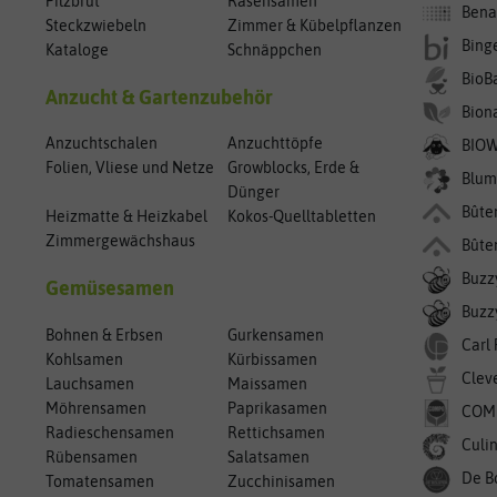
Pilzbrut
Rasensamen
Bena
Steckzwiebeln
Zimmer & Kübelpflanzen
Bing
Kataloge
Schnäppchen
BioB
Anzucht & Gartenzubehör
Bion
Anzuchtschalen
Anzuchttöpfe
BIO
Folien, Vliese und Netze
Growblocks, Erde &
Blum
Dünger
Bûte
Heizmatte & Heizkabel
Kokos-Quelltabletten
Zimmergewächshaus
Bûte
Buzz
Gemüsesamen
Buzzy
Bohnen & Erbsen
Gurkensamen
Carl
Kohlsamen
Kürbissamen
Clev
Lauchsamen
Maissamen
Möhrensamen
Paprikasamen
COM
Radieschensamen
Rettichsamen
Culin
Rübensamen
Salatsamen
De B
Tomatensamen
Zucchinisamen