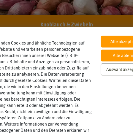
Knoblauch & Zwiebeln
Inhalt
Haltbarkeit
sollte.
Wie viel ist enthalten
und Pflanzgut sehr gut keimen
10 Stück
min. Saison 2025/2026
Zeitpunkt, bis zu dem das Saat-
Alle akzept
enden Cookies und ähnliche Technologien auf
Website und verarbeiten personenbezogene
 Besucher:innen unserer Webseite (z.B. IP-
Alle ableh
variieren.
Winterhart
Zwiebelgröße
Probleme überwintern können.
ersten und zweiten Wert
 um z.B. Inhalte und Anzeigen zu personalisieren,
ja
11/12
Pflanzen, die im Freien ohne
Größen können zwischen dem
n Drittanbietern einzubinden oder Zugriffe auf
Umfang der Zwiebel in cm.
Auswahl akze
bsite zu analysieren. Die Datenverarbeitung
rst durch gesetzte Cookies. Wir teilen diese Daten
Blütenfarbe
en, die wir in den Einstellungen benennen.
auch mehrfarbig sein.
orange, rot
verarbeitung kann mit Einwilligung oder
Wie ist die Blüte eingefärbt? Kann
eines berechtigten Interesses erfolgen. Die
g kann erteilt oder abgelehnt werden. Es
as Recht, nicht einzuwilligen und die Einwilligung
späteren Zeitpunkt zu ändern oder zu
n. Weitere Informationen zur Verwendung
bezogener Daten und den Diensten erklären wir