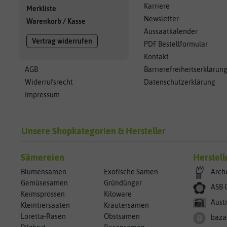
Karriere
Merkliste
Newsletter
Warenkorb
/
Kasse
Aussaatkalender
Vertrag widerrufen
PDF Bestellformular
Kontakt
AGB
Barrierefreiheitserklärun
Widerrufsrecht
Datenschutzerklärung
Impressum
Unsere Shopkategorien & Hersteller
Sämereien
Herstell
Blumensamen
Exotische Samen
Arch
Gemüsesamen
Gründünger
ASB 
Keimsprossen
Kiloware
Aust
Kleintiersaaten
Kräutersamen
Loretta-Rasen
Obstsamen
baza