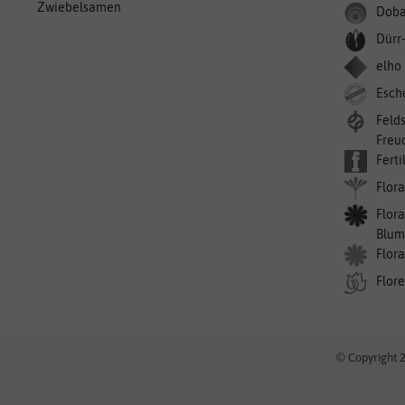
Zwiebelsamen
Doba
Dürr
elho
Esch
Feld
Freu
Ferti
Flora
Flora
Blum
Flor
Flor
© Copyright 2