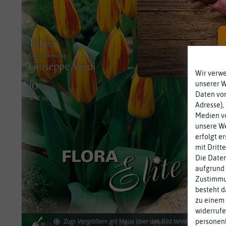
Wir verw
unserer 
Daten von
Adresse),
Medien vo
unsere We
erfolgt e
mit Dritt
Die Daten
aufgrund 
Zustimmun
besteht d
zu einem 
widerrufe
Zum Vergrößern mit Maus über das Bild fahren
personen