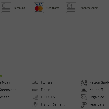
Rechnung
Kreditkarte
Firmenrechnung
g
er
e Noah
Florissa
Nelson Gard
Greenworld
Flortis
Neudorff
rosaat
FLORTUS
Orga.nico
Franchi Sementi
Pearl Jars