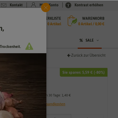
Kontakt
Mein Konto
Kontrast erhöhen
MERKLISTE
WARENKORB
che
0 Artikel
0
Artikel /
0,00 €
h,
n
sen
❤ für Tiere
SALE
Trockenheit.
Zurück zur Übersicht
Sie sparen:
5,59 €
(-
80
%)
6,99 €
1,40 €
*
Niedrigster Preis der letzten 30 Tage:
1,40 €
* inkl. 7% MwSt. zzgl.
Versandkosten