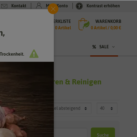
Kontakt
Mein Konto
Kontrast erhöhen
MERKLISTE
WARENKORB
che
0 Artikel
0
Artikel /
0,00 €
h,
n
SALE
Trockenheit.
nwerkzeuge
- Kehren & Reinigen
Suche