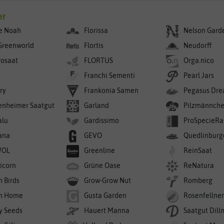
er
e Noah
Florissa
Nelson Gard
Greenworld
Flortis
Neudorff
rosaat
FLORTUS
Orga.nico
Franchi Sementi
Pearl Jars
ry
Frankonia Samen
Pegasus Dre
enheimer Saatgut
Garland
Pilzmännch
alu
Gardissimo
ProSpecieRa
ana
GEVO
Quedlinburg
WOL
Greenline
ReinSaat
icorn
Grüne Oase
ReNatura
n Birds
Grow-Grow Nut
Romberg
n Home
Gusta Garden
Rosenfellne
y Seeds
Hauert Manna
Saatgut Dil