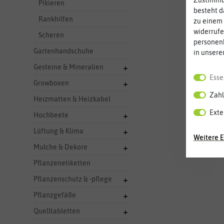
Pikieren
besteht d
Rankhilfen
zu einem 
widerrufe
Scheren
personen
Gartenhandschuhe
in unsere
Gesteine & Mineralien
Esse
Growboxen
Zahl
Heizmatten & Heizkabel
Exte
Hochbeete
Lüftung & Klima
Weitere E
Mulche & Dekore
Pflanzenetiketten
Pflanzenschutz & -pflege
Pflanzgefäße
Quelltabletten