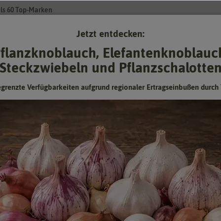
ls 60 Top-Marken
Jetzt entdecken:
Su
flanzknoblauch, Elefantenknoblauc
Steckzwiebeln und Pflanzschalotte
Gartenzubehör
Pflanzgut
Keimsprossen
❤ für Tiere
egrenzte Verfügbarkeiten aufgrund regionaler Ertragseinbußen durch 
ren & Reinigen
 Gartenzubehör
- Gartengeräte & Garte
den in Kehren & Reinigen