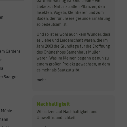
Gärtnern wichtig ist. Und Liebe – viel
Liebe zur Natur, zu allen Pflanzen, den
Insekten, Vögeln, Kleintieren und zum
en
Boden, der für unsere gesunde Ernährung
so bedeutsam ist.
Und so ist es wohl auch kein Wunder, dass
es Liebe und Leidenschaft waren, die im
Jahr 2003 die Grundlage für die Eröffnung
am Gardens
des Onlineshops Samenhaus Müller
waren. Was im Kleinen begann ist nun zu
en
einem großen Projekt gewachsen, in dem
ra
es mehr als Saatgut gibt.
er Saatgut
mehr...
Nachhaltigkeit
r Mühle
Wir setzen auf Nachhaltigkeit und
Umweltfreundlichkeit.
lmann