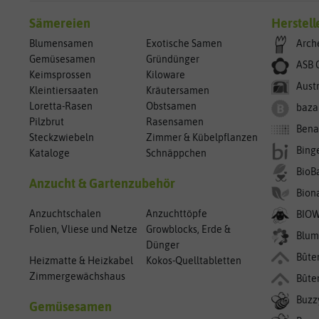
Sämereien
Herstell
Blumensamen
Exotische Samen
Arch
Gemüsesamen
Gründünger
ASB 
Keimsprossen
Kiloware
Aust
Kleintiersaaten
Kräutersamen
Loretta-Rasen
Obstsamen
baza
Pilzbrut
Rasensamen
Bena
Steckzwiebeln
Zimmer & Kübelpflanzen
Bing
Kataloge
Schnäppchen
BioB
Anzucht & Gartenzubehör
Bion
Anzuchtschalen
Anzuchttöpfe
BIO
Folien, Vliese und Netze
Growblocks, Erde &
Blum
Dünger
Bûte
Heizmatte & Heizkabel
Kokos-Quelltabletten
Zimmergewächshaus
Bûte
Buzz
Gemüsesamen