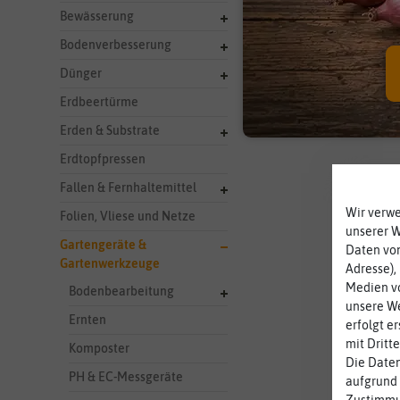
Bewässerung
Bodenverbesserung
Dünger
Erdbeertürme
Erden & Substrate
Erdtopfpressen
Fallen & Fernhaltemittel
Wir verw
Folien, Vliese und Netze
unserer 
Gartengeräte &
Daten von
Gartenwerkzeuge
Adresse),
Medien vo
Bodenbearbeitung
unsere We
Ernten
erfolgt e
mit Dritt
Komposter
Die Daten
PH & EC-Messgeräte
aufgrund 
Zustimmun