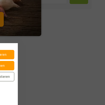
ieren
nen
ptieren