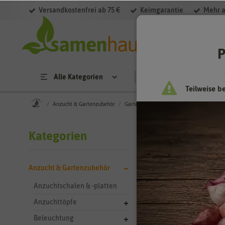
Versandkostenfrei ab 75 €
Keimgarantie
Mehr a
Filter
P
Alle Kategorien
Saatgut
Anzucht & 
Teilweise b
Anzucht & Gartenzubehör
Gartengeräte & Gartenwerkzeuge
Keh
Anzucht &
Kategorien
Anzucht & Gartenzubehör
0 Ergebnisse
gefun
Anzuchtschalen & -platten
Anzuchttöpfe
Beleuchtung