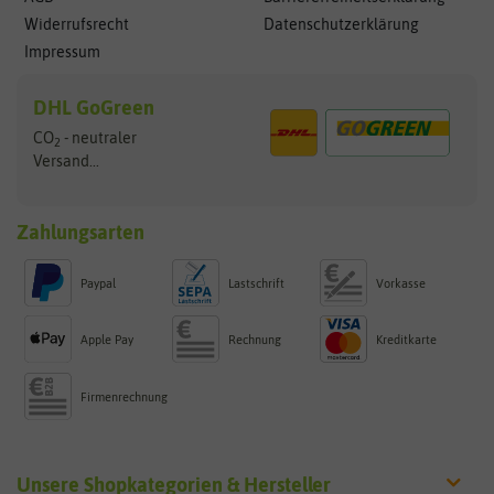
Widerrufsrecht
Datenschutzerklärung
Impressum
DHL GoGreen
CO
- neutraler
2
Versand...
Zahlungsarten
Paypal
Lastschrift
Vorkasse
Apple Pay
Rechnung
Kreditkarte
Firmenrechnung
Unsere Shopkategorien & Hersteller