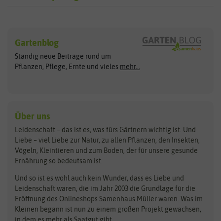
Sämereien
Hersteller
Blumensamen
Gartenblog
Exotische Samen
Arche Noah
Clever Pots
Ständig neue Beiträge rund um
Gemüsesamen
ASB Greenworld
COMPO
Pflanzen, Pflege, Ernte und vieles
mehr...
Gründünger
Keimsprossen
Austrosaat
Culinaris
Kiloware
baza
De Bolster Bio-Samen
Kleintiersaaten
Kräutersamen
Benary
Dobar
Über uns
Loretta-Rasen
Bingenheimer Saatgut
Dürr-Samen
Leidenschaft – das ist es, was fürs Gärtnern wichtig ist. Und
Obstsamen
Liebe – viel Liebe zur Natur, zu allen Pflanzen, den Insekten,
Pilzbrut
BioBalu
elho
Vögeln, Kleintieren und zum Boden, der für unsere gesunde
Rasensamen
Ernährung so bedeutsam ist.
Bionana
Eschenfelder
Steckzwiebeln
Zimmer & Kübelpflanzen
Und so ist es wohl auch kein Wunder, dass es Liebe und
BIOWOL
Feldsaaten Freudenberger
Kataloge
Leidenschaft waren, die im Jahr 2003 die Grundlage für die
Blumicorn
Fertil
Schnäppchen
Eröffnung des Onlineshops Samenhaus Müller waren. Was im
Kleinen begann ist nun zu einem großen Projekt gewachsen,
Bûten Birds
Flora Elite
Anzucht & Gartenzubehör
in dem es mehr als Saatgut gibt.