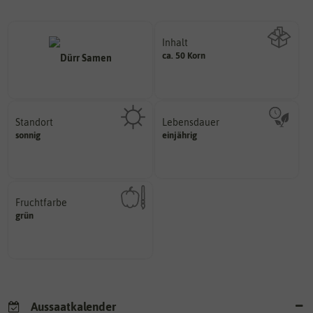
Inhalt
ca. 50 Korn
Wie viel ist enthalten
Standort
Lebensdauer
sonnig, vollsonnig)
mehrjährig.
sonnig
einjährig
Pflanze? (schattig, halbschattig,
einjährig, zweijährig oder
Wie viel Licht benötigt die
Pflanzen werden kategorisiert in:
Fruchtfarbe
hat.
grün
sie nach dem Reifungsprozess
Die Farbe der reifen Frucht, die
Aussaatkalender