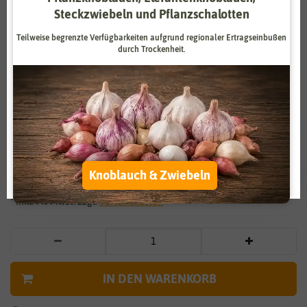
Steckzwiebeln und Pflanzschalotten
Zahlungsdienstleister
Marketing
Teilweise begrenzte Verfügbarkeiten aufgrund regionaler Ertragseinbußen
Externe Medien
Funktional
durch Trockenheit.
Weitere Einstellungen
Vergrößern durch berühren
Alle akzeptieren
Grünkohl Reflex F1
Alle ablehnen
3,99 €
*
Auswahl akzeptieren
Knoblauch & Zwiebeln
* inkl. 7% MwSt. zzgl.
Versandkosten
IN DEN WARENKORB