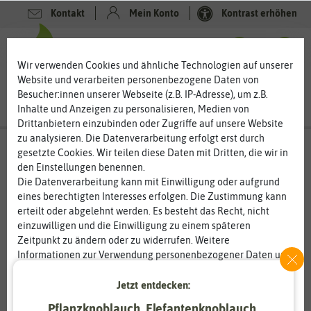
Kontakt
Mein Konto
Kontrast erhöhen
0
0
Wir verwenden Cookies und ähnliche Technologien auf unserer
Website und verarbeiten personenbezogene Daten von
Besucher:innen unserer Webseite (z.B. IP-Adresse), um z.B.
Inhalte und Anzeigen zu personalisieren, Medien von
Drittanbietern einzubinden oder Zugriffe auf unsere Website
zu analysieren. Die Datenverarbeitung erfolgt erst durch
gesetzte Cookies. Wir teilen diese Daten mit Dritten, die wir in
den Einstellungen benennen.
Die Datenverarbeitung kann mit Einwilligung oder aufgrund
eines berechtigten Interesses erfolgen. Die Zustimmung kann
erteilt oder abgelehnt werden. Es besteht das Recht, nicht
einzuwilligen und die Einwilligung zu einem späteren
Zeitpunkt zu ändern oder zu widerrufen. Weitere
Informationen zur Verwendung personenbezogener Daten und
den Diensten erklären wir in unserer
Daten­schutz­erklärung
.
Jetzt entdecken:
Essenziell
Statistik
Pflanzknoblauch, Elefantenknoblauch,