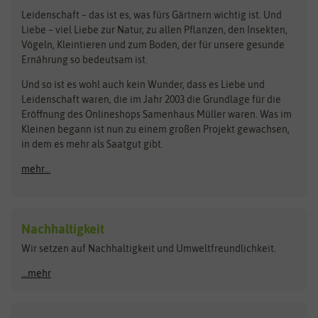
Loretta-Rasen
Bingenheimer Saatgut
Dürr-Samen
Leidenschaft – das ist es, was fürs Gärtnern wichtig ist. Und
Obstsamen
Liebe – viel Liebe zur Natur, zu allen Pflanzen, den Insekten,
Pilzbrut
BioBalu
elho
Vögeln, Kleintieren und zum Boden, der für unsere gesunde
Rasensamen
Ernährung so bedeutsam ist.
Bionana
Eschenfelder
Steckzwiebeln
Zimmer & Kübelpflanzen
Und so ist es wohl auch kein Wunder, dass es Liebe und
BIOWOL
Feldsaaten Freudenberger
Kataloge
Leidenschaft waren, die im Jahr 2003 die Grundlage für die
Blumicorn
Fertil
Schnäppchen
Eröffnung des Onlineshops Samenhaus Müller waren. Was im
Kleinen begann ist nun zu einem großen Projekt gewachsen,
Bûten Birds
Flora Elite
Anzucht & Gartenzubehör
in dem es mehr als Saatgut gibt.
Bûten Home
Flora Elite Blumenzwiebeln
mehr...
Anzuchtschalen
Buzzy Seeds
Flora Fantastica
Anzuchttöpfe
Buzzy Gifts
Florex
Folien, Vliese und Netze
Growblocks, Erde & Dünger
Carl Pabst
Nachhaltigkeit
Heizmatte & Heizkabel
Wir setzen auf Nachhaltigkeit und Umweltfreundlichkeit.
Florissa
Hortitops
Kokos-Quelltabletten
Zimmergewächshaus
Flortis
Jansen Zaden
...mehr
FLORTUS
Jiffy
Gemüsesamen