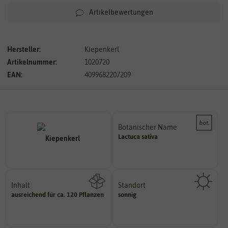
Artikelbewertungen
Hersteller:
Kiepenkerl
Artikelnummer:
1020720
EAN:
4099682207209
Botanischer Name
Bestimmung der Pflanze.
Lactuca
sativa
Namen zur eindeutigen
Der botanische (lateinische)
Inhalt
Standort
sonnig, vollsonnig)
ausreichend für ca. 120 Pflanzen
sonnig
Wie viel ist enthalten
Pflanze? (schattig, halbschattig,
Wie viel Licht benötigt die