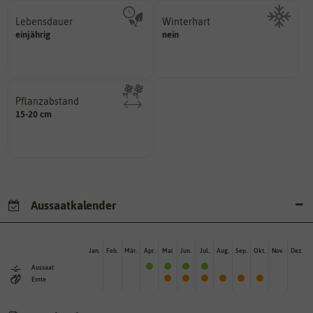
Lebensdauer
Winterhart
mehrjährig.
einjährig
nein
Probleme überwintern können.
einjährig, zweijährig oder
Pflanzen, die im Freien ohne
Pflanzen werden kategorisiert in:
Pflanzabstand
15-20 cm
Pflanzen voneinander haben?
Welchen Abstand sollten die
Aussaatkalender
Jan.
Feb.
Mär.
Apr.
Mai
Jun.
Jul.
Aug.
Sep.
Okt.
Nov.
Dez.
Aussaat
Ernte