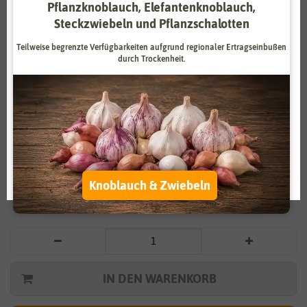
Pflanzknoblauch, Elefantenknoblauch,
Zahlungsdienstleister
Marketing
Steckzwiebeln und Pflanzschalotten
Externe Medien
Funktional
Teilweise begrenzte Verfügbarkeiten aufgrund regionaler Ertragseinbußen
durch Trockenheit.
Weitere Einstellungen
Vergrößern durch berühren
Alle akzeptieren
Kopfsalat Analena
Alle ablehnen
3,59 €
*
Auswahl akzeptieren
Knoblauch & Zwiebeln
* inkl. 7% MwSt. zzgl.
Versandkosten
IN DEN WARENKORB