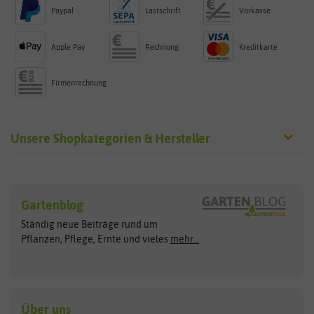
Paypal
Lastschrift
Vorkasse
Apple Pay
Rechnung
Kreditkarte
Firmenrechnung
Unsere Shopkategorien & Hersteller
Sämereien
Hersteller
Blumensamen
Gartenblog
Exotische Samen
Arche Noah
Clever Pots
Ständig neue Beiträge rund um
Gemüsesamen
ASB Greenworld
COMPO
Pflanzen, Pflege, Ernte und vieles
mehr...
Gründünger
Keimsprossen
Austrosaat
Culinaris
Kiloware
baza
De Bolster Bio-Samen
Kleintiersaaten
Kräutersamen
Benary
Dobar
Über uns