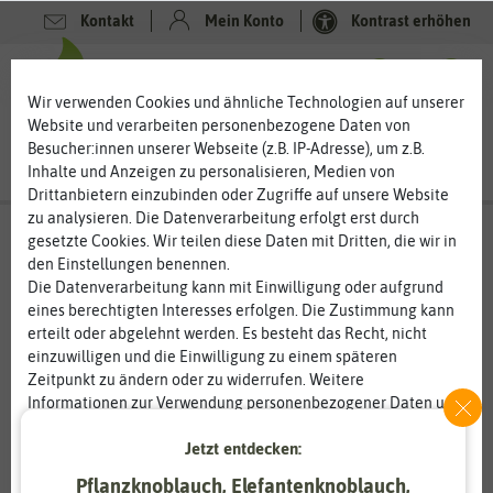
Kontakt
Mein Konto
Kontrast erhöhen
0
0
Wir verwenden Cookies und ähnliche Technologien auf unserer
Website und verarbeiten personenbezogene Daten von
Besucher:innen unserer Webseite (z.B. IP-Adresse), um z.B.
Inhalte und Anzeigen zu personalisieren, Medien von
Drittanbietern einzubinden oder Zugriffe auf unsere Website
zu analysieren. Die Datenverarbeitung erfolgt erst durch
gesetzte Cookies. Wir teilen diese Daten mit Dritten, die wir in
den Einstellungen benennen.
Die Datenverarbeitung kann mit Einwilligung oder aufgrund
eines berechtigten Interesses erfolgen. Die Zustimmung kann
erteilt oder abgelehnt werden. Es besteht das Recht, nicht
einzuwilligen und die Einwilligung zu einem späteren
Zeitpunkt zu ändern oder zu widerrufen. Weitere
Informationen zur Verwendung personenbezogener Daten und
den Diensten erklären wir in unserer
Daten­schutz­erklärung
.
Jetzt entdecken:
Essenziell
Statistik
Pflanzknoblauch, Elefantenknoblauch,