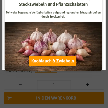
Steckzwiebeln und Pflanzschalotten
Zahlungsdienstleister
Marketing
Teilweise begrenzte Verfügbarkeiten aufgrund regionaler Ertragseinbußen
Externe Medien
Funktional
durch Trockenheit.
Weitere Einstellungen
Vergrößern durch berühren
Alle akzeptieren
Kopfsalat Attraktion
Alle ablehnen
1,59 €
*
Auswahl akzeptieren
Knoblauch & Zwiebeln
* inkl. 7% MwSt. zzgl.
Versandkosten
IN DEN WARENKORB