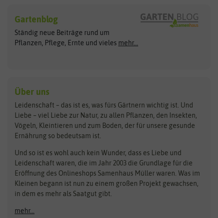
Hersteller
Blumensamen
Gartenblog
Exotische Samen
Arche Noah
Clever Pots
Ständig neue Beiträge rund um
Gemüsesamen
ASB Greenworld
COMPO
Pflanzen, Pflege, Ernte und vieles
mehr...
Gründünger
Keimsprossen
Austrosaat
Culinaris
Kiloware
baza
De Bolster Bio-Samen
Kleintiersaaten
Kräutersamen
Benary
Dobar
Über uns
Loretta-Rasen
Bingenheimer Saatgut
Dürr-Samen
Leidenschaft – das ist es, was fürs Gärtnern wichtig ist. Und
Obstsamen
Liebe – viel Liebe zur Natur, zu allen Pflanzen, den Insekten,
Pilzbrut
BioBalu
elho
Vögeln, Kleintieren und zum Boden, der für unsere gesunde
Rasensamen
Ernährung so bedeutsam ist.
Bionana
Eschenfelder
Steckzwiebeln
Zimmer & Kübelpflanzen
Und so ist es wohl auch kein Wunder, dass es Liebe und
BIOWOL
Feldsaaten Freudenberger
Kataloge
Leidenschaft waren, die im Jahr 2003 die Grundlage für die
Blumicorn
Fertil
Schnäppchen
Eröffnung des Onlineshops Samenhaus Müller waren. Was im
Kleinen begann ist nun zu einem großen Projekt gewachsen,
Bûten Birds
Flora Elite
Anzucht & Gartenzubehör
in dem es mehr als Saatgut gibt.
Bûten Home
Flora Elite Blumenzwiebeln
mehr...
Anzuchtschalen
Buzzy Seeds
Flora Fantastica