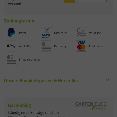
Versand...
Zahlungsarten
Paypal
Lastschrift
Vorkasse
Apple Pay
Rechnung
Kreditkarte
Firmenrechnung
Unsere Shopkategorien & Hersteller
Sämereien
Hersteller
Blumensamen
Gartenblog
Exotische Samen
Arche Noah
Clever Pots
Ständig neue Beiträge rund um
Gemüsesamen
ASB Greenworld
COMPO