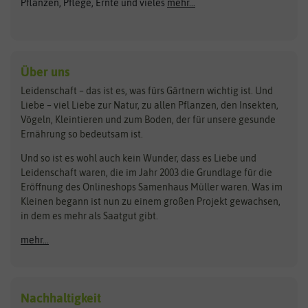
Pflanzen, Pflege, Ernte und vieles
mehr...
Gründünger
Keimsprossen
Austrosaat
Culinaris
Kiloware
baza
De Bolster Bio-Samen
Kleintiersaaten
Kräutersamen
Benary
Dobar
Über uns
Loretta-Rasen
Bingenheimer Saatgut
Dürr-Samen
Leidenschaft – das ist es, was fürs Gärtnern wichtig ist. Und
Obstsamen
Liebe – viel Liebe zur Natur, zu allen Pflanzen, den Insekten,
Pilzbrut
BioBalu
elho
Vögeln, Kleintieren und zum Boden, der für unsere gesunde
Rasensamen
Ernährung so bedeutsam ist.
Bionana
Eschenfelder
Steckzwiebeln
Zimmer & Kübelpflanzen
Und so ist es wohl auch kein Wunder, dass es Liebe und
BIOWOL
Feldsaaten Freudenberger
Kataloge
Leidenschaft waren, die im Jahr 2003 die Grundlage für die
Blumicorn
Fertil
Schnäppchen
Eröffnung des Onlineshops Samenhaus Müller waren. Was im
Kleinen begann ist nun zu einem großen Projekt gewachsen,
Bûten Birds
Flora Elite
Anzucht & Gartenzubehör
in dem es mehr als Saatgut gibt.
Bûten Home
Flora Elite Blumenzwiebeln
mehr...
Anzuchtschalen
Buzzy Seeds
Flora Fantastica
Anzuchttöpfe
Buzzy Gifts
Florex
Folien, Vliese und Netze
Growblocks, Erde & Dünger
Carl Pabst
Nachhaltigkeit
Heizmatte & Heizkabel