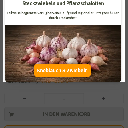
Steckzwiebeln und Pflanzschalotten
Zahlungsdienstleister
Marketing
Teilweise begrenzte Verfügbarkeiten aufgrund regionaler Ertragseinbußen
Externe Medien
Funktional
durch Trockenheit.
Weitere Einstellungen
Vergrößern durch berühren
Alle akzeptieren
Petersilie Gigante d` Italia
Alle ablehnen
3,99 €
*
Knoblauch & Zwiebeln
Auswahl akzeptieren
* inkl. 7% MwSt. zzgl.
Versandkosten
IN DEN WARENKORB