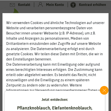
Kontakt
Mein Konto
Kontrast erhöhen
0
0
Wir verwenden Cookies und ähnliche Technologien auf unserer
Website und verarbeiten personenbezogene Daten von
Besucher:innen unserer Webseite (z.B. IP-Adresse), um z.B.
Inhalte und Anzeigen zu personalisieren, Medien von
Drittanbietern einzubinden oder Zugriffe auf unsere Website
zu analysieren. Die Datenverarbeitung erfolgt erst durch
gesetzte Cookies. Wir teilen diese Daten mit Dritten, die wir in
den Einstellungen benennen.
Die Datenverarbeitung kann mit Einwilligung oder aufgrund
eines berechtigten Interesses erfolgen. Die Zustimmung kann
erteilt oder abgelehnt werden. Es besteht das Recht, nicht
einzuwilligen und die Einwilligung zu einem späteren
Zeitpunkt zu ändern oder zu widerrufen. Weitere
Informationen zur Verwendung personenbezogener Daten und
den Diensten erklären wir in unserer
Daten­schutz­erklärung
.
Jetzt entdecken:
Pflanzknoblauch, Elefantenknoblauch,
Essenziell
Statistik