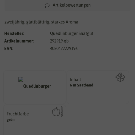
Artikelbewertungen
zweijährig, glattblättrig, starkes Aroma
Hersteller:
Quedlinburger Saatgut
Artikelnummer:
292919-qb
EAN:
4050422229196
Inhalt
6 m Saatband
Wie viel ist enthalten
Fruchtfarbe
hat.
grün
sie nach dem Reifungsprozess
Die Farbe der reifen Frucht, die