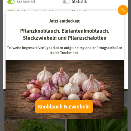
Kräuter.
Essenziell
Statistik
Zahlungsdienstleister
Marketing
Jetzt entdecken:
Externe Medien
Funktional
Pflanzknoblauch, Elefantenknoblauch,
Heilpflanzen
Petersilie
Weitere Einstellungen
Steckzwiebeln und Pflanzschalotten
Teilweise begrenzte Verfügbarkeiten aufgrund regionaler Ertragseinbußen
Alle akzeptieren
durch Trockenheit.
Alle ablehnen
Auswahl akzeptieren
Basilikum
Kresse
Knoblauch & Zwiebeln