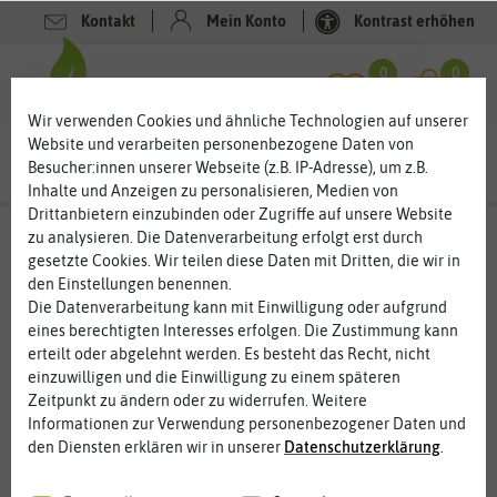
Kontakt
Mein Konto
Kontrast erhöhen
Filter
0
0
Wir verwenden Cookies und ähnliche Technologien auf unserer
Website und verarbeiten personenbezogene Daten von
Besucher:innen unserer Webseite (z.B. IP-Adresse), um z.B.
Inhalte und Anzeigen zu personalisieren, Medien von
Drittanbietern einzubinden oder Zugriffe auf unsere Website
Kräutersamen
zu analysieren. Die Datenverarbeitung erfolgt erst durch
gesetzte Cookies. Wir teilen diese Daten mit Dritten, die wir in
Kräuter, Wildkräuter, Heilkräuter – Pflanzen für die
den Einstellungen benennen.
Sinne
Die Datenverarbeitung kann mit Einwilligung oder aufgrund
eines berechtigten Interesses erfolgen. Die Zustimmung kann
Kräuter, Wildkräuter und Heilkräuter gehören heute einfach in
erteilt oder abgelehnt werden. Es besteht das Recht, nicht
jeden Garten. Frische Kräuter sind eine wertvolle Ergänzung für
einzuwilligen und die Einwilligung zu einem späteren
die Küche und so manches Kräuterlein hilft auch gegen das eine
... mehr lesen
Zeitpunkt zu ändern oder zu widerrufen. Weitere
oder andere Zipperlein. Die Vielfalt, die sich heute an Kräutern
Informationen zur Verwendung personenbezogener Daten und
bietet, ist unglaublich. Schon lange werden nicht nur Petersilie,
den Diensten erklären wir in unserer
Daten­schutz­erklärung
.
Schnittlauch und Kresse angebaut, sondern auch Salbei,
Pfefferminze, Rosmarin, Oregano, Lavendel und viele andere