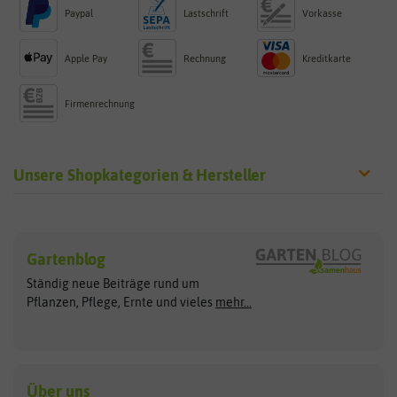
Paypal
Lastschrift
Vorkasse
Apple Pay
Rechnung
Kreditkarte
Firmenrechnung
Unsere Shopkategorien & Hersteller
Sämereien
Hersteller
Blumensamen
Gartenblog
Exotische Samen
Arche Noah
Clever Pots
Ständig neue Beiträge rund um
Gemüsesamen
ASB Greenworld
COMPO
Pflanzen, Pflege, Ernte und vieles
mehr...
Gründünger
Keimsprossen
Austrosaat
Culinaris
Kiloware
baza
De Bolster Bio-Samen
Kleintiersaaten
Kräutersamen
Benary
Dobar
Über uns