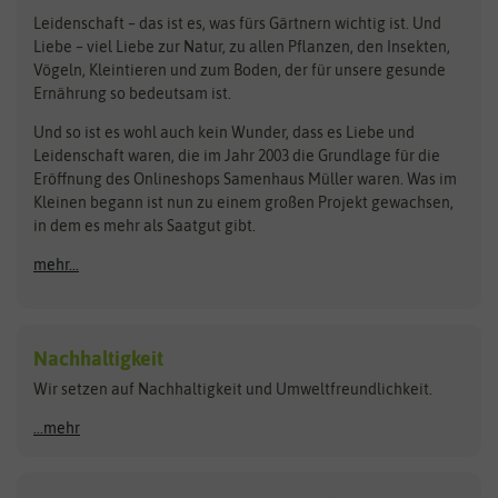
Loretta-Rasen
Bingenheimer Saatgut
Dürr-Samen
Leidenschaft – das ist es, was fürs Gärtnern wichtig ist. Und
Obstsamen
Liebe – viel Liebe zur Natur, zu allen Pflanzen, den Insekten,
Pilzbrut
BioBalu
elho
Vögeln, Kleintieren und zum Boden, der für unsere gesunde
Rasensamen
Ernährung so bedeutsam ist.
Bionana
Eschenfelder
Steckzwiebeln
Zimmer & Kübelpflanzen
Und so ist es wohl auch kein Wunder, dass es Liebe und
BIOWOL
Feldsaaten Freudenberger
Kataloge
Leidenschaft waren, die im Jahr 2003 die Grundlage für die
Blumicorn
Fertil
Schnäppchen
Eröffnung des Onlineshops Samenhaus Müller waren. Was im
Kleinen begann ist nun zu einem großen Projekt gewachsen,
Bûten Birds
Flora Elite
Anzucht & Gartenzubehör
in dem es mehr als Saatgut gibt.
Bûten Home
Flora Elite Blumenzwiebeln
mehr...
Anzuchtschalen
Buzzy Seeds
Flora Fantastica
Anzuchttöpfe
Buzzy Gifts
Florex
Folien, Vliese und Netze
Growblocks, Erde & Dünger
Carl Pabst
Nachhaltigkeit
Heizmatte & Heizkabel
Wir setzen auf Nachhaltigkeit und Umweltfreundlichkeit.
Florissa
Hortitops
Kokos-Quelltabletten
Zimmergewächshaus
Flortis
Jansen Zaden
...mehr
FLORTUS
Jiffy
Gemüsesamen