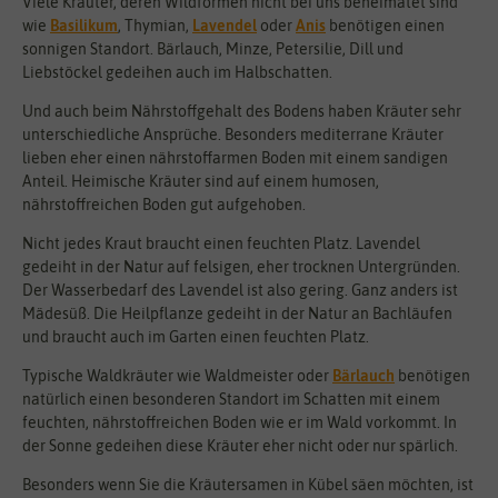
Viele Kräuter, deren Wildformen nicht bei uns beheimatet sind
wie
Basilikum
, Thymian,
Lavendel
oder
Anis
benötigen einen
sonnigen Standort. Bärlauch, Minze, Petersilie, Dill und
Liebstöckel gedeihen auch im Halbschatten.
Und auch beim Nährstoffgehalt des Bodens haben Kräuter sehr
unterschiedliche Ansprüche. Besonders mediterrane Kräuter
lieben eher einen nährstoffarmen Boden mit einem sandigen
Anteil. Heimische Kräuter sind auf einem humosen,
nährstoffreichen Boden gut aufgehoben.
Nicht jedes Kraut braucht einen feuchten Platz. Lavendel
gedeiht in der Natur auf felsigen, eher trocknen Untergründen.
Der Wasserbedarf des Lavendel ist also gering. Ganz anders ist
Mädesüß. Die Heilpflanze gedeiht in der Natur an Bachläufen
und braucht auch im Garten einen feuchten Platz.
Typische Waldkräuter wie Waldmeister oder
Bärlauch
benötigen
natürlich einen besonderen Standort im Schatten mit einem
feuchten, nährstoffreichen Boden wie er im Wald vorkommt. In
der Sonne gedeihen diese Kräuter eher nicht oder nur spärlich.
Besonders wenn Sie die Kräutersamen in Kübel säen möchten, ist