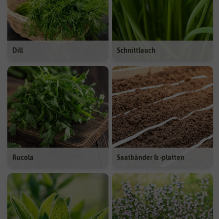
Dill
Schnittlauch
Rucola
Saatbänder & -platten