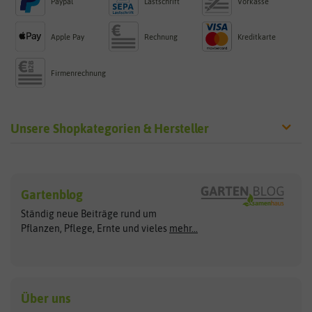
Paypal
Lastschrift
Vorkasse
Apple Pay
Rechnung
Kreditkarte
Firmenrechnung
Unsere Shopkategorien & Hersteller
Sämereien
Hersteller
Blumensamen
Gartenblog
Exotische Samen
Arche Noah
Clever Pots
Ständig neue Beiträge rund um
Gemüsesamen
ASB Greenworld
COMPO
Pflanzen, Pflege, Ernte und vieles
mehr...
Gründünger
Keimsprossen
Austrosaat
Culinaris
Kiloware
baza
De Bolster Bio-Samen
Kleintiersaaten
Kräutersamen
Benary
Dobar
Über uns
Loretta-Rasen