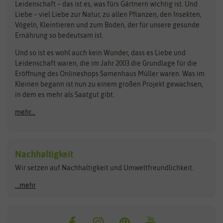
Bingenheimer Saatgut
Dürr-Samen
Leidenschaft – das ist es, was fürs Gärtnern wichtig ist. Und
Obstsamen
Liebe – viel Liebe zur Natur, zu allen Pflanzen, den Insekten,
Pilzbrut
BioBalu
elho
Vögeln, Kleintieren und zum Boden, der für unsere gesunde
Rasensamen
Ernährung so bedeutsam ist.
Bionana
Eschenfelder
Steckzwiebeln
Zimmer & Kübelpflanzen
Und so ist es wohl auch kein Wunder, dass es Liebe und
BIOWOL
Feldsaaten Freudenberger
Kataloge
Leidenschaft waren, die im Jahr 2003 die Grundlage für die
Blumicorn
Fertil
Schnäppchen
Eröffnung des Onlineshops Samenhaus Müller waren. Was im
Kleinen begann ist nun zu einem großen Projekt gewachsen,
Bûten Birds
Flora Elite
Anzucht & Gartenzubehör
in dem es mehr als Saatgut gibt.
Bûten Home
Flora Elite Blumenzwiebeln
mehr...
Anzuchtschalen
Buzzy Seeds
Flora Fantastica
Anzuchttöpfe
Buzzy Gifts
Florex
Folien, Vliese und Netze
Growblocks, Erde & Dünger
Carl Pabst
Nachhaltigkeit
Heizmatte & Heizkabel
Wir setzen auf Nachhaltigkeit und Umweltfreundlichkeit.
Florissa
Hortitops
Kokos-Quelltabletten
Zimmergewächshaus
Flortis
Jansen Zaden
...mehr
FLORTUS
Jiffy
Gemüsesamen
Franchi Sementi
JUB Holland