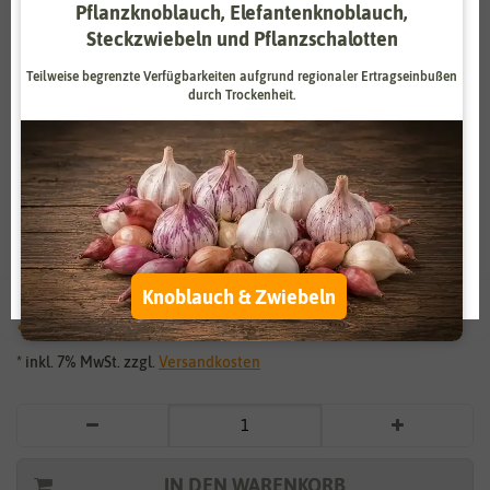
Pflanzknoblauch, Elefantenknoblauch,
Zahlungsdienstleister
Marketing
Steckzwiebeln und Pflanzschalotten
Externe Medien
Funktional
Teilweise begrenzte Verfügbarkeiten aufgrund regionaler Ertragseinbußen
durch Trockenheit.
Weitere Einstellungen
Vergrößern durch berühren
Alle akzeptieren
Krokus botanische Mischung (15
Alle ablehnen
Stück)
Auswahl akzeptieren
Knoblauch & Zwiebeln
3,99 €
*
* inkl. 7% MwSt. zzgl.
Versandkosten
IN DEN WARENKORB