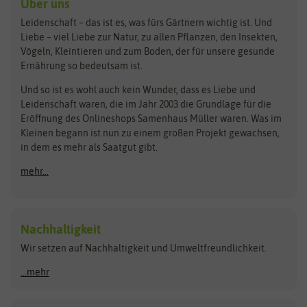
Über uns
Loretta-Rasen
Bingenheimer Saatgut
Dürr-Samen
Leidenschaft – das ist es, was fürs Gärtnern wichtig ist. Und
Obstsamen
Liebe – viel Liebe zur Natur, zu allen Pflanzen, den Insekten,
Pilzbrut
BioBalu
elho
Vögeln, Kleintieren und zum Boden, der für unsere gesunde
Rasensamen
Ernährung so bedeutsam ist.
Bionana
Eschenfelder
Steckzwiebeln
Zimmer & Kübelpflanzen
Und so ist es wohl auch kein Wunder, dass es Liebe und
BIOWOL
Feldsaaten Freudenberger
Kataloge
Leidenschaft waren, die im Jahr 2003 die Grundlage für die
Blumicorn
Fertil
Schnäppchen
Eröffnung des Onlineshops Samenhaus Müller waren. Was im
Kleinen begann ist nun zu einem großen Projekt gewachsen,
Bûten Birds
Flora Elite
Anzucht & Gartenzubehör
in dem es mehr als Saatgut gibt.
Bûten Home
Flora Elite Blumenzwiebeln
mehr...
Anzuchtschalen
Buzzy Seeds
Flora Fantastica
Anzuchttöpfe
Buzzy Gifts
Florex
Folien, Vliese und Netze
Growblocks, Erde & Dünger
Carl Pabst
Nachhaltigkeit
Heizmatte & Heizkabel
Wir setzen auf Nachhaltigkeit und Umweltfreundlichkeit.
Florissa
Hortitops
Kokos-Quelltabletten
Zimmergewächshaus
Flortis
Jansen Zaden
...mehr
FLORTUS
Jiffy
Gemüsesamen