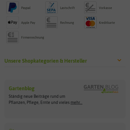
Paypal
Lastschrift
Vorkasse
Apple Pay
Rechnung
Kreditkarte
Firmenrechnung
Unsere Shopkategorien & Hersteller
Sämereien
Hersteller
Blumensamen
Gartenblog
Exotische Samen
Arche Noah
Clever Pots
Ständig neue Beiträge rund um
Gemüsesamen
ASB Greenworld
COMPO
Pflanzen, Pflege, Ernte und vieles
mehr...
Gründünger
Keimsprossen
Austrosaat
Culinaris
Kiloware
baza
De Bolster Bio-Samen
Kleintiersaaten
Kräutersamen
Benary
Dobar