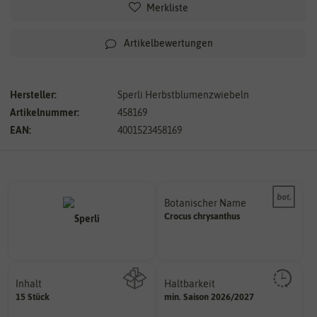
Merkliste
Artikelbewertungen
Hersteller:
Sperli Herbstblumenzwiebeln
Artikelnummer:
458169
EAN:
4001523458169
Botanischer Name
Bestimmung der Pflanze.
Crocus
chrysanthus
Namen zur eindeutigen
Der botanische (lateinische)
Inhalt
Haltbarkeit
sollte.
15 Stück
min. Saison 2026/2027
Wie viel ist enthalten
und Pflanzgut sehr gut keimen
Zeitpunkt, bis zu dem das Saat-