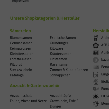
Impressum
Unsere Shopkategorien & Hersteller
Sämereien
Herstell
Blumensamen
Exotische Samen
Arch
Gemüsesamen
Gründünger
ASB 
Keimsprossen
Kiloware
Aust
Kleintiersaaten
Kräutersamen
Loretta-Rasen
Obstsamen
baza
Pilzbrut
Rasensamen
Bena
Steckzwiebeln
Zimmer & Kübelpflanzen
Bing
Kataloge
Schnäppchen
BioB
Anzucht & Gartenzubehör
Bion
Anzuchtschalen
Anzuchttöpfe
BIO
Folien, Vliese und Netze
Growblocks, Erde &
Blum
Dünger