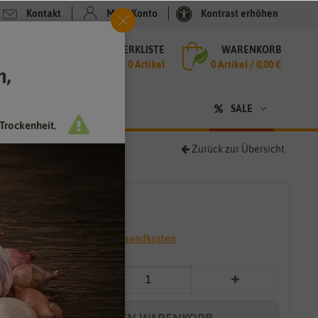
Kontakt
Mein Konto
Kontrast erhöhen
MERKLISTE
WARENKORB
che
0 Artikel
0
Artikel /
0,00 €
h,
n
SALE
Trockenheit.
Zurück zur Übersicht
2,00 €
*
* inkl. 7% MwSt. zzgl.
Versandkosten