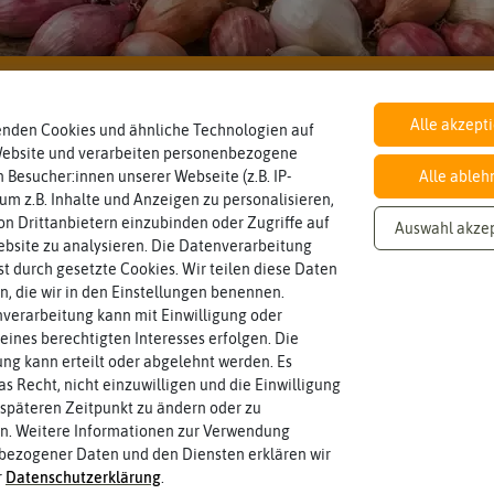
Inhalt
Haltbarkeit
sollte.
Wie viel ist enthalten
und Pflanzgut sehr gut keimen
30 Stück
min. Saison 2025/2026
Knoblauch & Zwiebeln
Zeitpunkt, bis zu dem das Saat-
Alle akzept
enden Cookies und ähnliche Technologien auf
Website und verarbeiten personenbezogene
Standort
Winterhart
 Besucher:innen unserer Webseite (z.B. IP-
Alle ableh
sonnig, vollsonnig)
Probleme überwintern können.
Pflanze? (schattig, halbschattig,
Sonnig / Halbschattig
ja
 um z.B. Inhalte und Anzeigen zu personalisieren,
Pflanzen, die im Freien ohne
Wie viel Licht benötigt die
n Drittanbietern einzubinden oder Zugriffe auf
Auswahl akze
bsite zu analysieren. Die Datenverarbeitung
rst durch gesetzte Cookies. Wir teilen diese Daten
variieren.
Zwiebelgröße
Wuchshöhe
Größe erreichen.
en, die wir in den Einstellungen benennen.
ersten und zweiten Wert
unter Idealumständen diese
7/8
12 cm
Größen können zwischen dem
verarbeitung kann mit Einwilligung oder
Die ausgewachsene Pflanze kann
Umfang der Zwiebel in cm.
eines berechtigten Interesses erfolgen. Die
g kann erteilt oder abgelehnt werden. Es
as Recht, nicht einzuwilligen und die Einwilligung
Blütenfarbe
auch mehrfarbig sein.
späteren Zeitpunkt zu ändern oder zu
gelb, weiß
Wie ist die Blüte eingefärbt? Kann
n. Weitere Informationen zur Verwendung
bezogener Daten und den Diensten erklären wir
r
Daten­schutz­erklärung
.