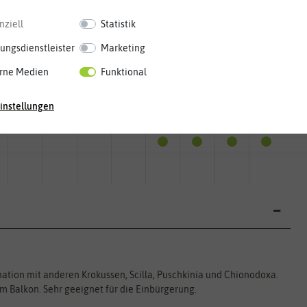
nziell
Statistik
ungsdienstleister
Marketing
rne Medien
Funktional
instellungen
Mai
Jun.
Jul.
Aug.
Sep.
Okt.
Nov.
Dez.
ation mit anderen Krokussen, Scilla, Puschkinia und Chionodoxa.
em Balkon. Sehr geeignet für die Einbürgerung.