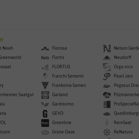
er
e Noah
Florissa
Nelson Gard
Greenworld
Flortis
Neudorff
rosaat
FLORTUS
Orga.nico
Franchi Sementi
Pearl Jars
ry
Frankonia Samen
Pegasus Dre
enheimer Saatgut
Garland
Pilzmännch
alu
Gardissimo
ProSpecieRa
ana
GEVO
Quedlinburg
WOL
Greenline
ReinSaat
icorn
Grüne Oase
ReNatura