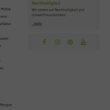
Nachhaltigkeit
r Mühle
Wir setzen auf Nachhaltigkeit und
Umweltfreundlichkeit.
lmann
...mehr
ufaktur
ooten
r
r
n
nau
 Morgan