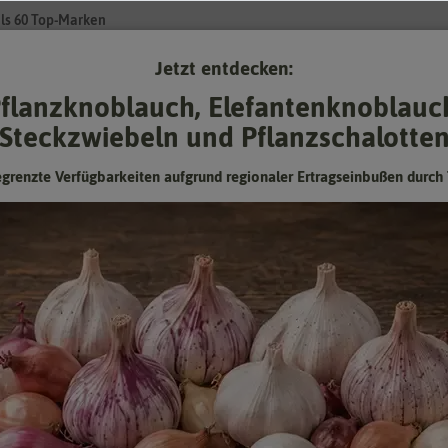
ls 60 Top-Marken
Jetzt entdecken:
Su
flanzknoblauch, Elefantenknoblauc
Steckzwiebeln und Pflanzschalotte
Gartenzubehör
Pflanzgut
Keimsprossen
❤ für Tiere
egrenzte Verfügbarkeiten aufgrund regionaler Ertragseinbußen durch 
Krokus Wit (30 Stück)
Hersteller:
Jub Holland Herbstblumenzwiebeln
Artikelnummer:
323340-jb
EAN:
8712438542992