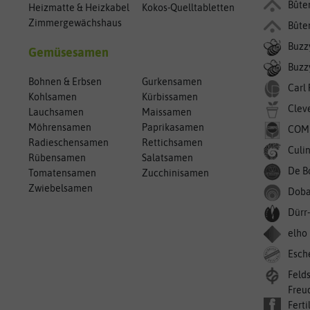
Bûte
Heizmatte & Heizkabel
Kokos-Quelltabletten
Zimmergewächshaus
Bûte
Buzz
Gemüsesamen
Buzzy
Bohnen & Erbsen
Gurkensamen
Carl
Kohlsamen
Kürbissamen
Clev
Lauchsamen
Maissamen
Möhrensamen
Paprikasamen
COM
Radieschensamen
Rettichsamen
Culin
Rübensamen
Salatsamen
De B
Tomatensamen
Zucchinisamen
Zwiebelsamen
Doba
Dürr
elho
Esch
Feld
Freu
Ferti