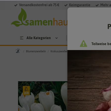
Versandkostenfrei ab 75 €
Keimgarantie
Mehr a
P
Alle Kategorien
Saatgut
Anzucht & 
Teilweise b
Blumenzwiebeln
Krokuszwiebeln
Krokus Wit (30 Stück)