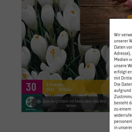
Wir verw
unserer 
Daten von
Adresse),
Medien vo
unsere We
erfolgt e
mit Dritt
Die Daten
aufgrund 
Zustimmun
Zum Vergrößern mit Maus über das Bild
besteht d
fahren
zu einem 
widerrufe
personen
in unsere