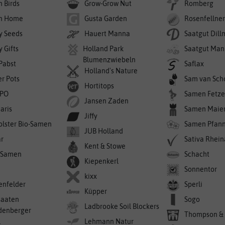
n Birds
Grow-Grow Nut
Romberg
n Home
Gusta Garden
Rosenfellne
y Seeds
Hauert Manna
Saatgut Dil
 Gifts
Holland Park
Saatgut Man
Blumenzwiebeln
 Pabst
Saflax
Holland's Nature
er Pots
Sam van Sch
Hortitops
PO
Samen Fetze
Jansen Zaden
aris
Samen Maie
Jiffy
olster Bio-Samen
Samen Pfan
JUB Holland
r
Sativa Rhei
Kent & Stowe
-Samen
Schacht
Kiepenkerl
Sonnentor
kixx
enfelder
Sperli
Küpper
saaten
Sogo
Ladbrooke Soil Blockers
denberger
Thompson &
l
Lehmann Natur