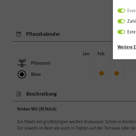
Esse
Zahl
Exte
Pflanzkalender
Weitere E
Jan.
Feb.
Mär.
Apr.
Pflanzzeit
Blüte
Beschreibung
Krokus Wit (30 Stück)
Ein Paket mit großblütigen weißen Krokussen. Schön in Kombin
Für sowohl im Beet als auch in Töpfen auf der Terrasse oder d