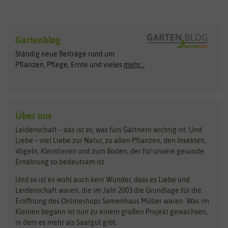
Sämereien
Hersteller
Blumensamen
Gartenblog
Exotische Samen
Arche Noah
Clever Pots
Ständig neue Beiträge rund um
Gemüsesamen
ASB Greenworld
COMPO
Pflanzen, Pflege, Ernte und vieles
mehr...
Gründünger
Keimsprossen
Austrosaat
Culinaris
Kiloware
baza
De Bolster Bio-Samen
Kleintiersaaten
Kräutersamen
Benary
Dobar
Über uns
Loretta-Rasen
Bingenheimer Saatgut
Dürr-Samen
Leidenschaft – das ist es, was fürs Gärtnern wichtig ist. Und
Obstsamen
Liebe – viel Liebe zur Natur, zu allen Pflanzen, den Insekten,
Pilzbrut
BioBalu
elho
Vögeln, Kleintieren und zum Boden, der für unsere gesunde
Rasensamen
Ernährung so bedeutsam ist.
Bionana
Eschenfelder
Steckzwiebeln
Zimmer & Kübelpflanzen
Und so ist es wohl auch kein Wunder, dass es Liebe und
BIOWOL
Feldsaaten Freudenberger
Kataloge
Leidenschaft waren, die im Jahr 2003 die Grundlage für die
Blumicorn
Fertil
Schnäppchen
Eröffnung des Onlineshops Samenhaus Müller waren. Was im
Kleinen begann ist nun zu einem großen Projekt gewachsen,
Bûten Birds
Flora Elite
Anzucht & Gartenzubehör
in dem es mehr als Saatgut gibt.