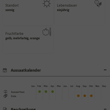
Standort
Lebensdauer
sonnig, vollsonnig)
mehrjährig.
sonnig
einjährig
Pflanze? (schattig, halbschattig,
einjährig, zweijährig oder
Wie viel Licht benötigt die
Pflanzen werden kategorisiert in:
Fruchtfarbe
hat.
gelb, mehrfarbig, orange
sie nach dem Reifungsprozess
Die Farbe der reifen Frucht, die
Aussaatkalender
Jan.
Feb.
Mär.
Apr.
Mai
Jun.
Jul.
Aug.
Sep.
Okt.
Nov.
Dez.
Aussaat Haus
Ernte
Beschreibung