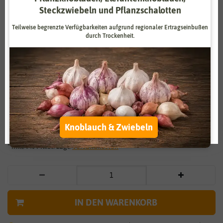
Steckzwiebeln und Pflanzschalotten
Zahlungsdienstleister
Marketing
Teilweise begrenzte Verfügbarkeiten aufgrund regionaler Ertragseinbußen
Externe Medien
Funktional
durch Trockenheit.
Weitere Einstellungen
Vergrößern durch berühren
Alle akzeptieren
Birnenmelonen Pepino
Alle ablehnen
5,49 €
*
Auswahl akzeptieren
Knoblauch & Zwiebeln
* inkl. 7% MwSt. zzgl.
Versandkosten
IN DEN WARENKORB