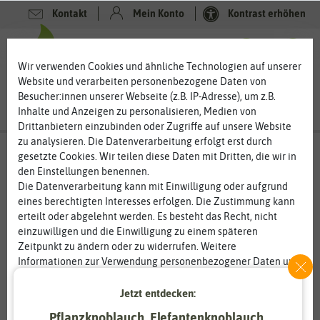
Kontakt
Mein Konto
Kontrast erhöhen
0
0
Wir verwenden Cookies und ähnliche Technologien auf unserer
Website und verarbeiten personenbezogene Daten von
Besucher:innen unserer Webseite (z.B. IP-Adresse), um z.B.
Inhalte und Anzeigen zu personalisieren, Medien von
Drittanbietern einzubinden oder Zugriffe auf unsere Website
zu analysieren. Die Datenverarbeitung erfolgt erst durch
gesetzte Cookies. Wir teilen diese Daten mit Dritten, die wir in
den Einstellungen benennen.
Die Datenverarbeitung kann mit Einwilligung oder aufgrund
eines berechtigten Interesses erfolgen. Die Zustimmung kann
erteilt oder abgelehnt werden. Es besteht das Recht, nicht
einzuwilligen und die Einwilligung zu einem späteren
Zeitpunkt zu ändern oder zu widerrufen. Weitere
Informationen zur Verwendung personenbezogener Daten und
den Diensten erklären wir in unserer
Daten­schutz­erklärung
.
Jetzt entdecken:
Essenziell
Statistik
Pflanzknoblauch, Elefantenknoblauch,