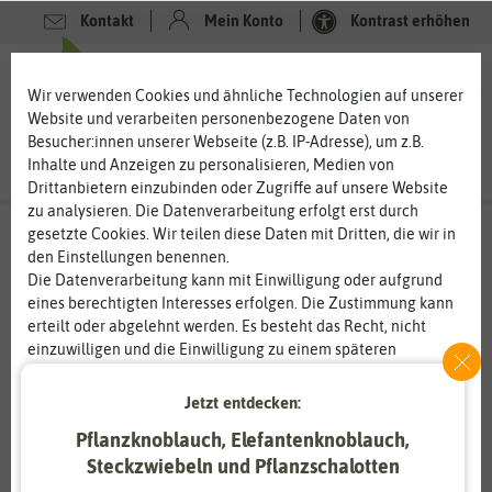
Kontakt
Mein Konto
Kontrast erhöhen
0
0
Wir verwenden Cookies und ähnliche Technologien auf unserer
Website und verarbeiten personenbezogene Daten von
Besucher:innen unserer Webseite (z.B. IP-Adresse), um z.B.
Inhalte und Anzeigen zu personalisieren, Medien von
Drittanbietern einzubinden oder Zugriffe auf unsere Website
zu analysieren. Die Datenverarbeitung erfolgt erst durch
gesetzte Cookies. Wir teilen diese Daten mit Dritten, die wir in
den Einstellungen benennen.
Die Datenverarbeitung kann mit Einwilligung oder aufgrund
eines berechtigten Interesses erfolgen. Die Zustimmung kann
erteilt oder abgelehnt werden. Es besteht das Recht, nicht
einzuwilligen und die Einwilligung zu einem späteren
Zeitpunkt zu ändern oder zu widerrufen. Weitere
Informationen zur Verwendung personenbezogener Daten und
Jetzt entdecken:
den Diensten erklären wir in unserer
Daten­schutz­erklärung
.
Pflanzknoblauch, Elefantenknoblauch,
Steckzwiebeln und Pflanzschalotten
Essenziell
Statistik