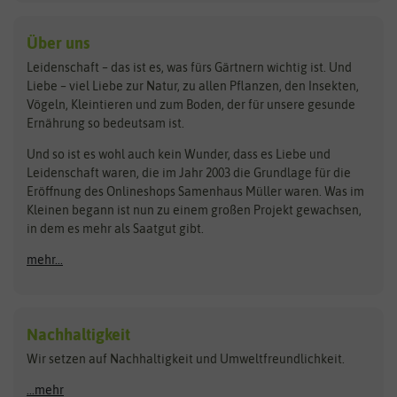
baza
De Bolster Bio-Samen
Kleintiersaaten
Kräutersamen
Benary
Dobar
Über uns
Loretta-Rasen
Bingenheimer Saatgut
Dürr-Samen
Leidenschaft – das ist es, was fürs Gärtnern wichtig ist. Und
Obstsamen
Liebe – viel Liebe zur Natur, zu allen Pflanzen, den Insekten,
Pilzbrut
BioBalu
elho
Vögeln, Kleintieren und zum Boden, der für unsere gesunde
Rasensamen
Ernährung so bedeutsam ist.
Bionana
Eschenfelder
Steckzwiebeln
Zimmer & Kübelpflanzen
Und so ist es wohl auch kein Wunder, dass es Liebe und
BIOWOL
Feldsaaten Freudenberger
Kataloge
Leidenschaft waren, die im Jahr 2003 die Grundlage für die
Blumicorn
Fertil
Schnäppchen
Eröffnung des Onlineshops Samenhaus Müller waren. Was im
Kleinen begann ist nun zu einem großen Projekt gewachsen,
Bûten Birds
Flora Elite
Anzucht & Gartenzubehör
in dem es mehr als Saatgut gibt.
Bûten Home
Flora Elite Blumenzwiebeln
mehr...
Anzuchtschalen
Buzzy Seeds
Flora Fantastica
Anzuchttöpfe
Buzzy Gifts
Florex
Folien, Vliese und Netze
Growblocks, Erde & Dünger
Carl Pabst
Nachhaltigkeit
Heizmatte & Heizkabel
Wir setzen auf Nachhaltigkeit und Umweltfreundlichkeit.
Florissa
Hortitops
Kokos-Quelltabletten
Zimmergewächshaus
Flortis
Jansen Zaden
...mehr