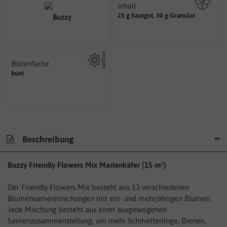
Inhalt
25 g Saatgut, 30 g Granulat
Wie viel ist enthalten
Blütenfarbe
bunt
Kann auch mehrfarbig sein.
Wie ist die Blüte eingefärbt?
Beschreibung
Buzzy Friendly Flowers Mix Marienkäfer (15 m²)
Der Friendly Flowers Mix besteht aus 13 verschiedenen
Blumensamenmischungen mit ein- und mehrjährigen Blumen.
Jede Mischung besteht aus einer ausgewogenen
Samenzusammenstellung, um mehr Schmetterlinge, Bienen,