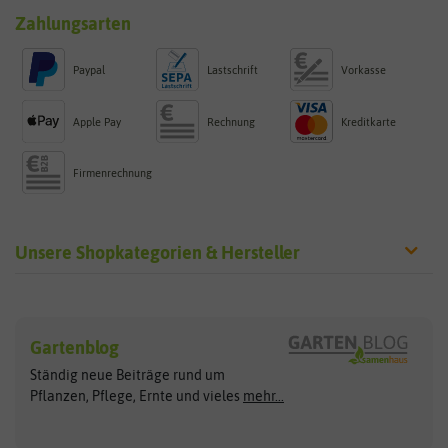
Zahlungsarten
Paypal
Lastschrift
Vorkasse
Apple Pay
Rechnung
Kreditkarte
Firmenrechnung
Unsere Shopkategorien & Hersteller
Sämereien
Hersteller
Blumensamen
Gartenblog
Exotische Samen
Arche Noah
Clever Pots
Ständig neue Beiträge rund um
Gemüsesamen
ASB Greenworld
COMPO
Pflanzen, Pflege, Ernte und vieles
mehr...
Gründünger
Keimsprossen
Austrosaat
Culinaris
Kiloware