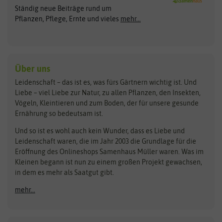
Ständig neue Beiträge rund um
Gemüsesamen
ASB Greenworld
COMPO
Pflanzen, Pflege, Ernte und vieles
mehr...
Gründünger
Keimsprossen
Austrosaat
Culinaris
Kiloware
baza
De Bolster Bio-Samen
Kleintiersaaten
Kräutersamen
Benary
Dobar
Über uns
Loretta-Rasen
Bingenheimer Saatgut
Dürr-Samen
Leidenschaft – das ist es, was fürs Gärtnern wichtig ist. Und
Obstsamen
Liebe – viel Liebe zur Natur, zu allen Pflanzen, den Insekten,
Pilzbrut
BioBalu
elho
Vögeln, Kleintieren und zum Boden, der für unsere gesunde
Rasensamen
Ernährung so bedeutsam ist.
Bionana
Eschenfelder
Steckzwiebeln
Zimmer & Kübelpflanzen
Und so ist es wohl auch kein Wunder, dass es Liebe und
BIOWOL
Feldsaaten Freudenberger
Kataloge
Leidenschaft waren, die im Jahr 2003 die Grundlage für die
Blumicorn
Fertil
Schnäppchen
Eröffnung des Onlineshops Samenhaus Müller waren. Was im
Kleinen begann ist nun zu einem großen Projekt gewachsen,
Bûten Birds
Flora Elite
Anzucht & Gartenzubehör
in dem es mehr als Saatgut gibt.
Bûten Home
Flora Elite Blumenzwiebeln
mehr...
Anzuchtschalen
Buzzy Seeds
Flora Fantastica
Anzuchttöpfe
Buzzy Gifts
Florex
Folien, Vliese und Netze