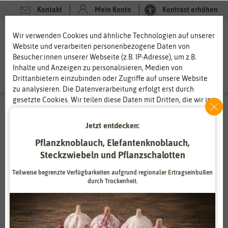
Kontakt
Mein Konto
Kontrast erhöhen
0
0
Wir verwenden Cookies und ähnliche Technologien auf unserer
Website und verarbeiten personenbezogene Daten von
Besucher:innen unserer Webseite (z.B. IP-Adresse), um z.B.
Inhalte und Anzeigen zu personalisieren, Medien von
Drittanbietern einzubinden oder Zugriffe auf unsere Website
zu analysieren. Die Datenverarbeitung erfolgt erst durch
gesetzte Cookies. Wir teilen diese Daten mit Dritten, die wir in
den Einstellungen benennen.
Die Datenverarbeitung kann mit Einwilligung oder aufgrund
Jetzt entdecken:
eines berechtigten Interesses erfolgen. Die Zustimmung kann
Ladbrooke Soil Blockers
Pflanzknoblauch, Elefantenknoblauch,
erteilt oder abgelehnt werden. Es besteht das Recht, nicht
handgefertigte Gartengeräte aus England
einzuwilligen und die Einwilligung zu einem späteren
Steckzwiebeln und Pflanzschalotten
Zeitpunkt zu ändern oder zu widerrufen. Weitere
Ladbrooke Soil Blockers ist ein Familienunternehmen aus
Teilweise begrenzte Verfügbarkeiten aufgrund regionaler Ertragseinbußen
Informationen zur Verwendung personenbezogener Daten und
England, dass es seit 1998 gibt. Das Unternehmen wird heute
durch Trockenheit.
den Diensten erklären wir in unserer
Daten­schutz­erklärung
.
von den drei Schwestern Ali, Roo und Vicky geführt. Nach der
Ausbildung wollten die drei Schwestern gemeinsam ein
Unternehmen gründet. Ladbrooke Soil Blockers stellt heute
Essenziell
Statistik
Handpressen und Maschinen her, die vor allem bei der