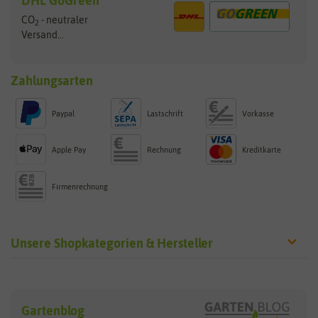
DHL GoGreen
CO
- neutraler
2
Versand...
Zahlungsarten
Paypal
Lastschrift
Vorkasse
Apple Pay
Rechnung
Kreditkarte
Firmenrechnung
Unsere Shopkategorien & Hersteller
Sämereien
Hersteller
Blumensamen
Gartenblog
Exotische Samen
Arche Noah
Clever Pots