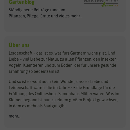
Gartenblog
Exotische Samen
Arche Noah
Clever Pots
Ständig neue Beiträge rund um
Gemüsesamen
ASB Greenworld
COMPO
Pflanzen, Pflege, Ernte und vieles
mehr...
Gründünger
Keimsprossen
Austrosaat
Culinaris
Kiloware
baza
De Bolster Bio-Samen
Kleintiersaaten
Kräutersamen
Benary
Dobar
Über uns
Loretta-Rasen
Bingenheimer Saatgut
Dürr-Samen
Leidenschaft – das ist es, was fürs Gärtnern wichtig ist. Und
Obstsamen
Liebe – viel Liebe zur Natur, zu allen Pflanzen, den Insekten,
Pilzbrut
BioBalu
elho
Vögeln, Kleintieren und zum Boden, der für unsere gesunde
Rasensamen
Ernährung so bedeutsam ist.
Bionana
Eschenfelder
Steckzwiebeln
Zimmer & Kübelpflanzen
Und so ist es wohl auch kein Wunder, dass es Liebe und
BIOWOL
Feldsaaten Freudenberger
Kataloge
Leidenschaft waren, die im Jahr 2003 die Grundlage für die
Blumicorn
Fertil
Schnäppchen
Eröffnung des Onlineshops Samenhaus Müller waren. Was im
Kleinen begann ist nun zu einem großen Projekt gewachsen,
Bûten Birds
Flora Elite
Anzucht & Gartenzubehör
in dem es mehr als Saatgut gibt.
Bûten Home
Flora Elite Blumenzwiebeln
mehr...
Anzuchtschalen
Buzzy Seeds
Flora Fantastica
Anzuchttöpfe
Buzzy Gifts
Florex