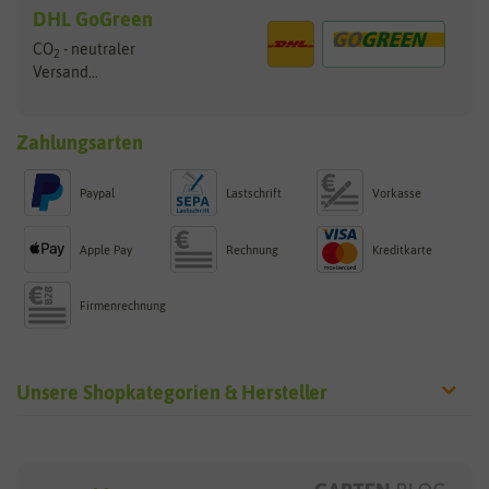
DHL GoGreen
CO
- neutraler
2
Versand...
Zahlungsarten
Paypal
Lastschrift
Vorkasse
Apple Pay
Rechnung
Kreditkarte
Firmenrechnung
Unsere Shopkategorien & Hersteller
Sämereien
Hersteller
Blumensamen