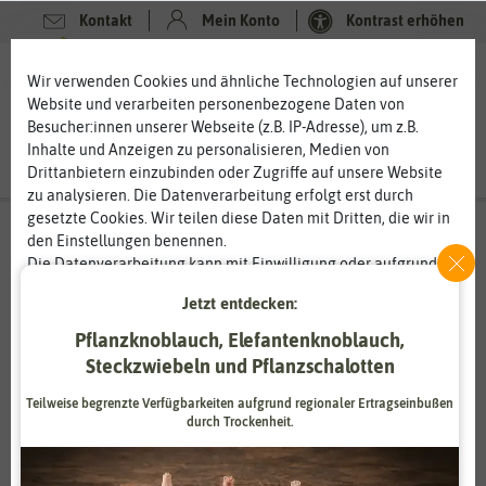
Kontakt
Mein Konto
Kontrast erhöhen
0
0
Wir verwenden Cookies und ähnliche Technologien auf unserer
Website und verarbeiten personenbezogene Daten von
Besucher:innen unserer Webseite (z.B. IP-Adresse), um z.B.
Inhalte und Anzeigen zu personalisieren, Medien von
Drittanbietern einzubinden oder Zugriffe auf unsere Website
zu analysieren. Die Datenverarbeitung erfolgt erst durch
gesetzte Cookies. Wir teilen diese Daten mit Dritten, die wir in
den Einstellungen benennen.
Die Datenverarbeitung kann mit Einwilligung oder aufgrund
Osram
eines berechtigten Interesses erfolgen. Die Zustimmung kann
Jetzt entdecken:
erteilt oder abgelehnt werden. Es besteht das Recht, nicht
Innovation für Revolution
einzuwilligen und die Einwilligung zu einem späteren
Pflanzknoblauch, Elefantenknoblauch,
Zeitpunkt zu ändern oder zu widerrufen. Weitere
Osram bildet zusammen mit der Muttergesellschaft ams AG
Steckzwiebeln und Pflanzschalotten
Informationen zur Verwendung personenbezogener Daten und
die ams- Gruppe
, welche ein weltweiter
Hersteller von
den Diensten erklären wir in unserer
Daten­schutz­erklärung
.
Teilweise begrenzte Verfügbarkeiten aufgrund regionaler Ertragseinbußen
optischen Lösungen
ist. Mit über
110 Jahren Erfahrung
durch Trockenheit.
möchte das Unternehmen Licht mit Intelligenz und
Innovation mit Leidenschaft verbinden und somit
das
Essenziell
Statistik
tägliche Leben bereichern
. Die Leuchtmittel des weltweit