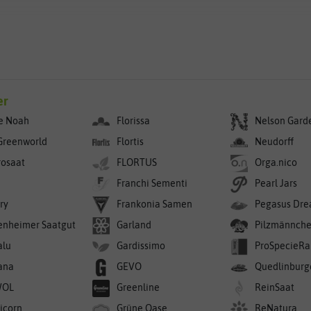
er
e Noah
Florissa
Nelson Gard
Greenworld
Flortis
Neudorff
rosaat
FLORTUS
Orga.nico
Franchi Sementi
Pearl Jars
ry
Frankonia Samen
Pegasus Dre
enheimer Saatgut
Garland
Pilzmännch
alu
Gardissimo
ProSpecieRa
ana
GEVO
Quedlinburg
WOL
Greenline
ReinSaat
icorn
Grüne Oase
ReNatura