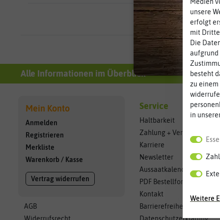
Medien vo
unsere We
erfolgt e
mit Dritt
Die Daten
aufgrund 
Zustimmun
Alle Informationen im Überblick
besteht d
zu einem 
widerrufe
personen
Service
Mein Konto
in unsere
Haltbarkeit
Anmelden
Zahlung + Versand
Registrieren
Esse
Karriere
Merkliste
Zahl
Newsletter
Warenkorb
/
Kasse
Aussaatkalender
Exte
Vertrag widerrufen
PDF Bestellformular
Kontakt
Weitere E
AGB
Barrierefreiheitserklärun
Widerrufsrecht
Datenschutzerklärung