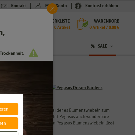
Kontakt
Mein Konto
Kontrast erhöhen
MERKLISTE
WARENKORB
che
0 Artikel
0
Artikel /
0,00 €
h,
n
SALE
Trockenheit.
ieren
n. Pegasus ist eine Marke, bei der es Blumenzwiebeln zum
ortenreinen Blumenzwiebeln führt Pegasus auch wunderbare
estellt. Die große Auswahl an Pegasus Blumenzwiebeln lässt
nen