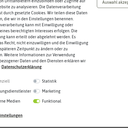
n Drittanbietern einzubinden oder Zugriffe auf
Auswahl akze
bsite zu analysieren. Die Datenverarbeitung
rst durch gesetzte Cookies. Wir teilen diese Daten
en, die wir in den Einstellungen benennen.
Knoblauch & Zwiebeln
verarbeitung kann mit Einwilligung oder
eines berechtigten Interesses erfolgen. Die
g kann erteilt oder abgelehnt werden. Es
as Recht, nicht einzuwilligen und die Einwilligung
späteren Zeitpunkt zu ändern oder zu
n. Weitere Informationen zur Verwendung
bezogener Daten und den Diensten erklären wir
Zahlungsarten
r
Daten­schutz­erklärung
.
Paypal
Lastschrift
Vorkasse
nziell
Statistik
Rechnung
Kreditkarte
Firmenrechnung
ungsdienstleister
Marketing
rne Medien
Funktional
instellungen
g