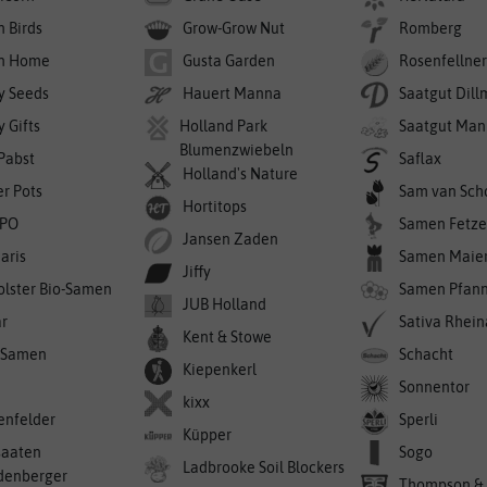
n Birds
Grow-Grow Nut
Romberg
n Home
Gusta Garden
Rosenfellne
y Seeds
Hauert Manna
Saatgut Dil
 Gifts
Holland Park
Saatgut Man
Blumenzwiebeln
 Pabst
Saflax
Holland's Nature
er Pots
Sam van Sch
Hortitops
PO
Samen Fetze
Jansen Zaden
aris
Samen Maie
Jiffy
olster Bio-Samen
Samen Pfan
JUB Holland
r
Sativa Rhei
Kent & Stowe
-Samen
Schacht
Kiepenkerl
Sonnentor
kixx
enfelder
Sperli
Küpper
saaten
Sogo
Ladbrooke Soil Blockers
denberger
Thompson &