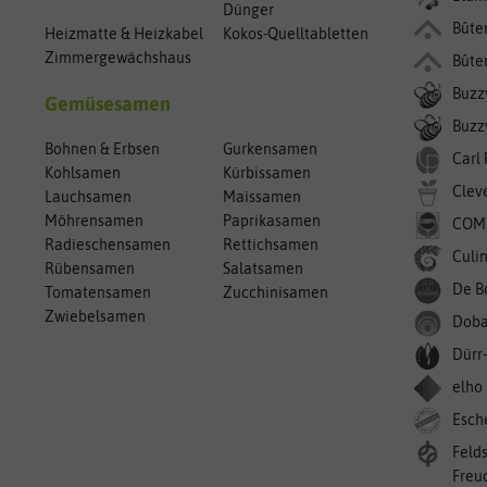
Dünger
Bûte
Heizmatte & Heizkabel
Kokos-Quelltabletten
Zimmergewächshaus
Bûte
Buzz
Gemüsesamen
Buzzy
Bohnen & Erbsen
Gurkensamen
Carl
Kohlsamen
Kürbissamen
Clev
Lauchsamen
Maissamen
Möhrensamen
Paprikasamen
COM
Radieschensamen
Rettichsamen
Culin
Rübensamen
Salatsamen
De B
Tomatensamen
Zucchinisamen
Zwiebelsamen
Doba
Dürr
elho
Esch
Feld
Freu