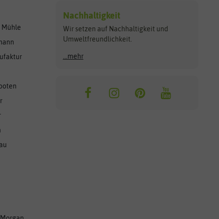
Nachhaltigkeit
r Mühle
Wir setzen auf Nachhaltigkeit und
Umweltfreundlichkeit.
lmann
...mehr
ufaktur
ooten
r
r
n
nau
 Morgan