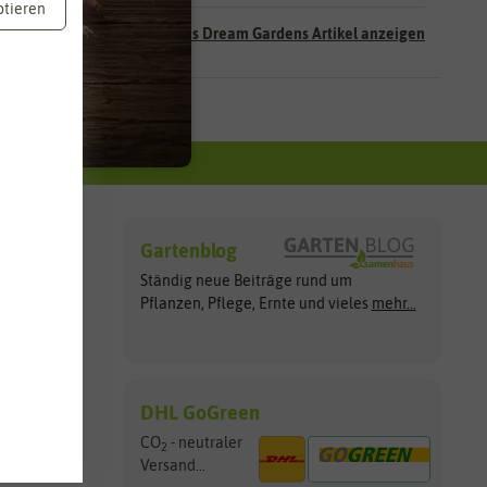
ptieren
Alle Pegasus Dream Gardens Artikel anzeigen
Gartenblog
Ständig neue Beiträge rund um
Apple Pay
Pflanzen, Pflege, Ernte und vieles
mehr...
DHL GoGreen
CO
- neutraler
2
Versand...