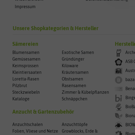
Impressum
Unsere Shopkategorien & Hersteller
Sämereien
Herstell
Blumensamen
Exotische Samen
Arch
Gemüsesamen
Gründünger
ASB 
Keimsprossen
Kiloware
Aust
Kleintiersaaten
Kräutersamen
Loretta-Rasen
Obstsamen
baza
Pilzbrut
Rasensamen
Bena
Steckzwiebeln
Zimmer & Kübelpflanzen
Bing
Kataloge
Schnäppchen
BioB
Anzucht & Gartenzubehör
Bion
Anzuchtschalen
Anzuchttöpfe
BIO
Folien, Vliese und Netze
Growblocks, Erde &
Blum