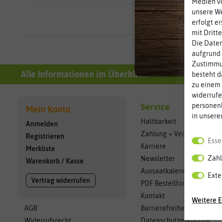
Medien vo
unsere We
erfolgt e
mit Dritt
Die Daten
aufgrund 
Zustimmun
Alle Informationen im Überblick
besteht d
zu einem 
widerrufe
personen
Service
Mein Konto
in unsere
Haltbarkeit
Anmelden
Zahlung + Versand
Registrieren
Esse
Karriere
Merkliste
Zahl
Newsletter
Warenkorb
/
Kasse
Aussaatkalender
Exte
Vertrag widerrufen
PDF Bestellformular
Kontakt
Weitere E
AGB
Barrierefreiheitserklärun
Widerrufsrecht
Datenschutzerklärung