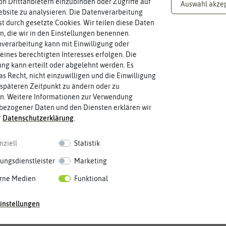
n Drittanbietern einzubinden oder Zugriffe auf
Auswahl akze
bsite zu analysieren. Die Datenverarbeitung
rst durch gesetzte Cookies. Wir teilen diese Daten
en, die wir in den Einstellungen benennen.
Knoblauch & Zwiebeln
verarbeitung kann mit Einwilligung oder
eines berechtigten Interesses erfolgen. Die
g kann erteilt oder abgelehnt werden. Es
as Recht, nicht einzuwilligen und die Einwilligung
späteren Zeitpunkt zu ändern oder zu
n. Weitere Informationen zur Verwendung
bezogener Daten und den Diensten erklären wir
Zahlungsarten
r
Daten­schutz­erklärung
.
Paypal
Lastschrift
Vorkasse
nziell
Statistik
Rechnung
Kreditkarte
Firmenrechnung
ungsdienstleister
Marketing
rne Medien
Funktional
instellungen
g