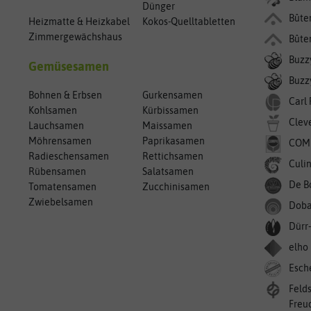
Dünger
Bûte
Heizmatte & Heizkabel
Kokos-Quelltabletten
Zimmergewächshaus
Bûte
Buzz
Gemüsesamen
Buzzy
Bohnen & Erbsen
Gurkensamen
Carl
Kohlsamen
Kürbissamen
Clev
Lauchsamen
Maissamen
Möhrensamen
Paprikasamen
COM
Radieschensamen
Rettichsamen
Culin
Rübensamen
Salatsamen
De B
Tomatensamen
Zucchinisamen
Zwiebelsamen
Doba
Dürr
elho
Esch
Feld
Freu