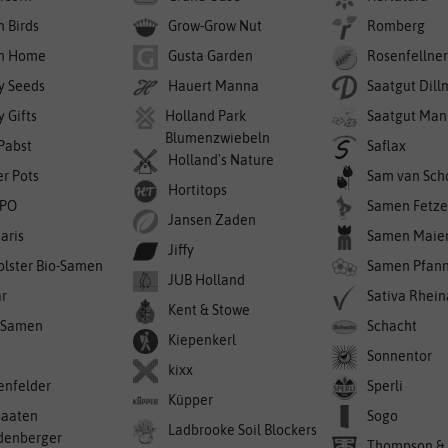
n Birds
Grow-Grow Nut
Romberg
n Home
Gusta Garden
Rosenfellne
y Seeds
Hauert Manna
Saatgut Dil
 Gifts
Holland Park
Saatgut Man
Blumenzwiebeln
 Pabst
Saflax
Holland's Nature
er Pots
Sam van Sch
Hortitops
PO
Samen Fetze
Jansen Zaden
aris
Samen Maie
Jiffy
olster Bio-Samen
Samen Pfan
JUB Holland
r
Sativa Rhei
Kent & Stowe
-Samen
Schacht
Kiepenkerl
Sonnentor
kixx
enfelder
Sperli
Küpper
saaten
Sogo
Ladbrooke Soil Blockers
denberger
Thompson &