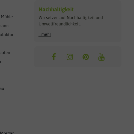
Nachhaltigkeit
r Mühle
Wir setzen auf Nachhaltigkeit und
Umweltfreundlichkeit.
lmann
...mehr
ufaktur
ooten
r
r
n
nau
 Morgan