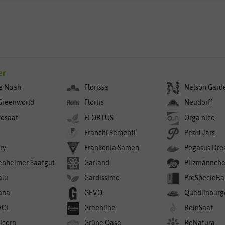
er
e Noah
Florissa
Nelson Gard
Greenworld
Flortis
Neudorff
rosaat
FLORTUS
Orga.nico
Franchi Sementi
Pearl Jars
ry
Frankonia Samen
Pegasus Dre
enheimer Saatgut
Garland
Pilzmännch
alu
Gardissimo
ProSpecieRa
ana
GEVO
Quedlinburg
WOL
Greenline
ReinSaat
icorn
Grüne Oase
ReNatura