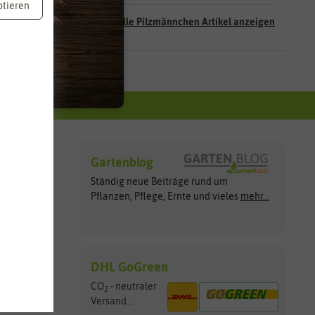
ptieren
Alle Pilzmännchen Artikel anzeigen
Gartenblog
Ständig neue Beiträge rund um
Apple Pay
Pflanzen, Pflege, Ernte und vieles
mehr...
DHL GoGreen
CO
- neutraler
2
Versand...