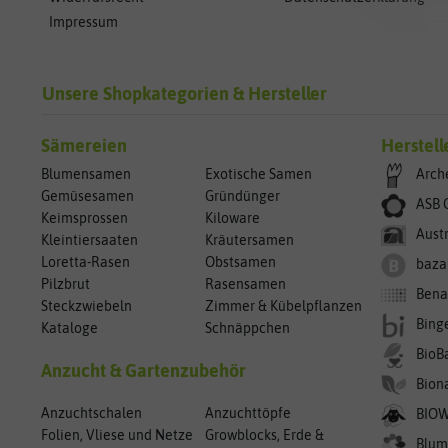
Impressum
Unsere Shopkategorien & Hersteller
Sämereien
Herstell
Blumensamen
Exotische Samen
Arch
Gemüsesamen
Gründünger
ASB 
Keimsprossen
Kiloware
Aust
Kleintiersaaten
Kräutersamen
Loretta-Rasen
Obstsamen
baza
Pilzbrut
Rasensamen
Bena
Steckzwiebeln
Zimmer & Kübelpflanzen
Bing
Kataloge
Schnäppchen
BioB
Anzucht & Gartenzubehör
Bion
Anzuchtschalen
Anzuchttöpfe
BIO
Folien, Vliese und Netze
Growblocks, Erde &
Blum