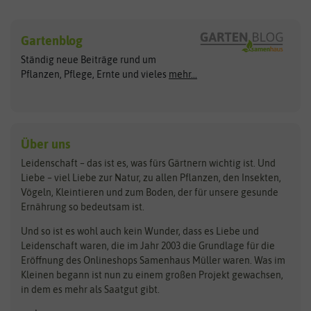
Sämereien
Hersteller
Blumensamen
Gartenblog
Exotische Samen
Arche Noah
Clever Pots
Ständig neue Beiträge rund um
Gemüsesamen
ASB Greenworld
COMPO
Pflanzen, Pflege, Ernte und vieles
mehr...
Gründünger
Keimsprossen
Austrosaat
Culinaris
Kiloware
baza
De Bolster Bio-Samen
Kleintiersaaten
Kräutersamen
Benary
Dobar
Über uns
Loretta-Rasen
Bingenheimer Saatgut
Dürr-Samen
Leidenschaft – das ist es, was fürs Gärtnern wichtig ist. Und
Obstsamen
Liebe – viel Liebe zur Natur, zu allen Pflanzen, den Insekten,
Pilzbrut
BioBalu
elho
Vögeln, Kleintieren und zum Boden, der für unsere gesunde
Rasensamen
Ernährung so bedeutsam ist.
Bionana
Eschenfelder
Steckzwiebeln
Zimmer & Kübelpflanzen
Und so ist es wohl auch kein Wunder, dass es Liebe und
BIOWOL
Feldsaaten Freudenberger
Kataloge
Leidenschaft waren, die im Jahr 2003 die Grundlage für die
Blumicorn
Fertil
Schnäppchen
Eröffnung des Onlineshops Samenhaus Müller waren. Was im
Kleinen begann ist nun zu einem großen Projekt gewachsen,
Bûten Birds
Flora Elite
Anzucht & Gartenzubehör
in dem es mehr als Saatgut gibt.
Bûten Home
Flora Elite Blumenzwiebeln