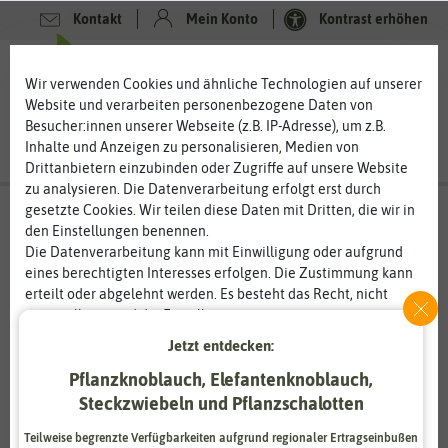
Kontakt
Mein Konto
Kontrast erhöhen
0
0
Wir verwenden Cookies und ähnliche Technologien auf unserer
Website und verarbeiten personenbezogene Daten von
Besucher:innen unserer Webseite (z.B. IP-Adresse), um z.B.
Inhalte und Anzeigen zu personalisieren, Medien von
Drittanbietern einzubinden oder Zugriffe auf unsere Website
zu analysieren. Die Datenverarbeitung erfolgt erst durch
gesetzte Cookies. Wir teilen diese Daten mit Dritten, die wir in
den Einstellungen benennen.
Die Datenverarbeitung kann mit Einwilligung oder aufgrund
eines berechtigten Interesses erfolgen. Die Zustimmung kann
erteilt oder abgelehnt werden. Es besteht das Recht, nicht
einzuwilligen und die Einwilligung zu einem späteren
Zeitpunkt zu ändern oder zu widerrufen. Weitere
Jetzt entdecken:
Informationen zur Verwendung personenbezogener Daten und
Pflanzknoblauch, Elefantenknoblauch,
den Diensten erklären wir in unserer
Daten­schutz­erklärung
.
Steckzwiebeln und Pflanzschalotten
Essenziell
Statistik
Teilweise begrenzte Verfügbarkeiten aufgrund regionaler Ertragseinbußen