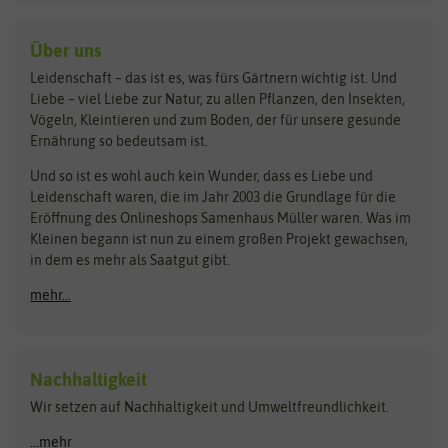
baza
De Bolster Bio-Samen
Kleintiersaaten
Kräutersamen
Benary
Dobar
Über uns
Loretta-Rasen
Bingenheimer Saatgut
Dürr-Samen
Leidenschaft – das ist es, was fürs Gärtnern wichtig ist. Und
Obstsamen
Liebe – viel Liebe zur Natur, zu allen Pflanzen, den Insekten,
Pilzbrut
BioBalu
elho
Vögeln, Kleintieren und zum Boden, der für unsere gesunde
Rasensamen
Ernährung so bedeutsam ist.
Bionana
Eschenfelder
Steckzwiebeln
Zimmer & Kübelpflanzen
Und so ist es wohl auch kein Wunder, dass es Liebe und
BIOWOL
Feldsaaten Freudenberger
Kataloge
Leidenschaft waren, die im Jahr 2003 die Grundlage für die
Blumicorn
Fertil
Schnäppchen
Eröffnung des Onlineshops Samenhaus Müller waren. Was im
Kleinen begann ist nun zu einem großen Projekt gewachsen,
Bûten Birds
Flora Elite
Anzucht & Gartenzubehör
in dem es mehr als Saatgut gibt.
Bûten Home
Flora Elite Blumenzwiebeln
mehr...
Anzuchtschalen
Buzzy Seeds
Flora Fantastica
Anzuchttöpfe
Buzzy Gifts
Florex
Folien, Vliese und Netze
Growblocks, Erde & Dünger
Carl Pabst
Nachhaltigkeit
Heizmatte & Heizkabel
Wir setzen auf Nachhaltigkeit und Umweltfreundlichkeit.
Florissa
Hortitops
Kokos-Quelltabletten
Zimmergewächshaus
Flortis
Jansen Zaden
...mehr