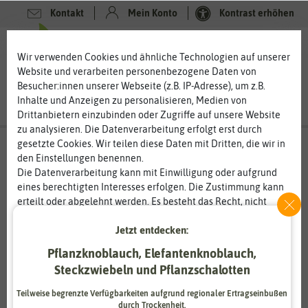
Kontakt
Mein Konto
Kontrast erhöhen
0
0
Wir verwenden Cookies und ähnliche Technologien auf unserer
Website und verarbeiten personenbezogene Daten von
Besucher:innen unserer Webseite (z.B. IP-Adresse), um z.B.
Inhalte und Anzeigen zu personalisieren, Medien von
Drittanbietern einzubinden oder Zugriffe auf unsere Website
zu analysieren. Die Datenverarbeitung erfolgt erst durch
gesetzte Cookies. Wir teilen diese Daten mit Dritten, die wir in
den Einstellungen benennen.
Die Datenverarbeitung kann mit Einwilligung oder aufgrund
eines berechtigten Interesses erfolgen. Die Zustimmung kann
erteilt oder abgelehnt werden. Es besteht das Recht, nicht
einzuwilligen und die Einwilligung zu einem späteren
Jetzt entdecken:
Zeitpunkt zu ändern oder zu widerrufen. Weitere
Informationen zur Verwendung personenbezogener Daten und
Pflanzknoblauch, Elefantenknoblauch,
den Diensten erklären wir in unserer
Daten­schutz­erklärung
.
Steckzwiebeln und Pflanzschalotten
Essenziell
Statistik
Teilweise begrenzte Verfügbarkeiten aufgrund regionaler Ertragseinbußen
durch Trockenheit.