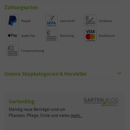
Zahlungsarten
Paypal
Lastschrift
Vorkasse
Apple Pay
Rechnung
Kreditkarte
Firmenrechnung
Unsere Shopkategorien & Hersteller
Sämereien
Hersteller
Blumensamen
Gartenblog
Exotische Samen
Arche Noah
Clever Pots
Ständig neue Beiträge rund um
Gemüsesamen
ASB Greenworld
COMPO
Pflanzen, Pflege, Ernte und vieles
mehr...
Gründünger
Keimsprossen
Austrosaat
Culinaris
Kiloware