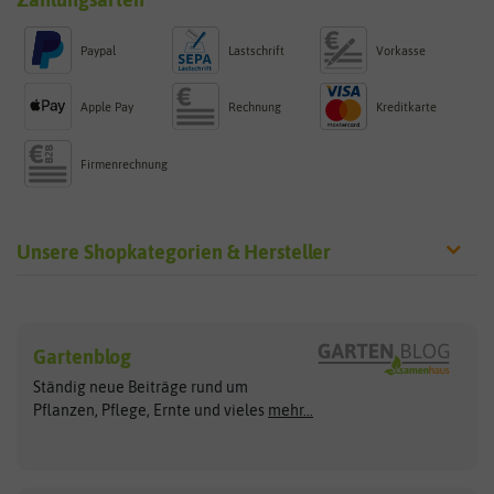
Zahlungsarten
Paypal
Lastschrift
Vorkasse
Apple Pay
Rechnung
Kreditkarte
Firmenrechnung
Unsere Shopkategorien & Hersteller
Sämereien
Hersteller
Blumensamen
Gartenblog
Exotische Samen
Arche Noah
Clever Pots
Ständig neue Beiträge rund um
Gemüsesamen
ASB Greenworld
COMPO
Pflanzen, Pflege, Ernte und vieles
mehr...
Gründünger
Keimsprossen
Austrosaat
Culinaris
Kiloware
baza
De Bolster Bio-Samen
Kleintiersaaten