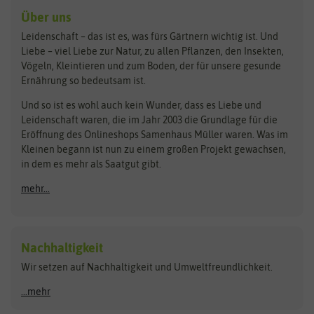
Kräutersamen
Benary
Dobar
Über uns
Loretta-Rasen
Bingenheimer Saatgut
Dürr-Samen
Leidenschaft – das ist es, was fürs Gärtnern wichtig ist. Und
Obstsamen
Liebe – viel Liebe zur Natur, zu allen Pflanzen, den Insekten,
Pilzbrut
BioBalu
elho
Vögeln, Kleintieren und zum Boden, der für unsere gesunde
Rasensamen
Ernährung so bedeutsam ist.
Bionana
Eschenfelder
Steckzwiebeln
Zimmer & Kübelpflanzen
Und so ist es wohl auch kein Wunder, dass es Liebe und
BIOWOL
Feldsaaten Freudenberger
Kataloge
Leidenschaft waren, die im Jahr 2003 die Grundlage für die
Blumicorn
Fertil
Schnäppchen
Eröffnung des Onlineshops Samenhaus Müller waren. Was im
Kleinen begann ist nun zu einem großen Projekt gewachsen,
Bûten Birds
Flora Elite
Anzucht & Gartenzubehör
in dem es mehr als Saatgut gibt.
Bûten Home
Flora Elite Blumenzwiebeln
mehr...
Anzuchtschalen
Buzzy Seeds
Flora Fantastica
Anzuchttöpfe
Buzzy Gifts
Florex
Folien, Vliese und Netze
Growblocks, Erde & Dünger
Carl Pabst
Nachhaltigkeit
Heizmatte & Heizkabel
Wir setzen auf Nachhaltigkeit und Umweltfreundlichkeit.
Florissa
Hortitops
Kokos-Quelltabletten
Zimmergewächshaus
Flortis
Jansen Zaden
...mehr
FLORTUS
Jiffy