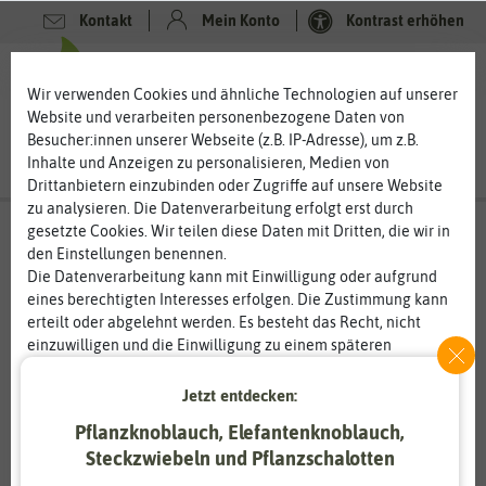
Kontakt
Mein Konto
Kontrast erhöhen
0
0
Wir verwenden Cookies und ähnliche Technologien auf unserer
Website und verarbeiten personenbezogene Daten von
Besucher:innen unserer Webseite (z.B. IP-Adresse), um z.B.
Inhalte und Anzeigen zu personalisieren, Medien von
Drittanbietern einzubinden oder Zugriffe auf unsere Website
zu analysieren. Die Datenverarbeitung erfolgt erst durch
gesetzte Cookies. Wir teilen diese Daten mit Dritten, die wir in
den Einstellungen benennen.
Die Datenverarbeitung kann mit Einwilligung oder aufgrund
eines berechtigten Interesses erfolgen. Die Zustimmung kann
erteilt oder abgelehnt werden. Es besteht das Recht, nicht
einzuwilligen und die Einwilligung zu einem späteren
Zeitpunkt zu ändern oder zu widerrufen. Weitere
Informationen zur Verwendung personenbezogener Daten und
Jetzt entdecken:
den Diensten erklären wir in unserer
Daten­schutz­erklärung
.
Pflanzknoblauch, Elefantenknoblauch,
Steckzwiebeln und Pflanzschalotten
Essenziell
Statistik