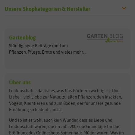
Unsere Shopkategorien & Hersteller
Sämereien
Hersteller
Blumensamen
Gartenblog
Exotische Samen
Arche Noah
Clever Pots
Ständig neue Beiträge rund um
Gemüsesamen
ASB Greenworld
COMPO
Pflanzen, Pflege, Ernte und vieles
mehr...
Gründünger
Keimsprossen
Austrosaat
Culinaris
Kiloware
baza
De Bolster Bio-Samen
Kleintiersaaten
Kräutersamen
Benary
Dobar
Über uns
Loretta-Rasen
Bingenheimer Saatgut
Dürr-Samen
Leidenschaft – das ist es, was fürs Gärtnern wichtig ist. Und
Obstsamen
Liebe – viel Liebe zur Natur, zu allen Pflanzen, den Insekten,
Pilzbrut
BioBalu
elho
Vögeln, Kleintieren und zum Boden, der für unsere gesunde
Rasensamen
Ernährung so bedeutsam ist.
Bionana
Eschenfelder
Steckzwiebeln
Zimmer & Kübelpflanzen
Und so ist es wohl auch kein Wunder, dass es Liebe und
BIOWOL
Feldsaaten Freudenberger
Kataloge
Leidenschaft waren, die im Jahr 2003 die Grundlage für die
Blumicorn
Fertil
Schnäppchen
Eröffnung des Onlineshops Samenhaus Müller waren. Was im