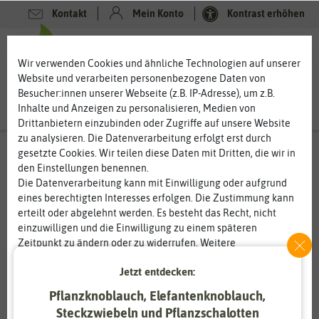
Kontakt
Mein Konto
Kontrast erhöhen
0
0
Wir verwenden Cookies und ähnliche Technologien auf unserer
Website und verarbeiten personenbezogene Daten von
Besucher:innen unserer Webseite (z.B. IP-Adresse), um z.B.
Inhalte und Anzeigen zu personalisieren, Medien von
Drittanbietern einzubinden oder Zugriffe auf unsere Website
zu analysieren. Die Datenverarbeitung erfolgt erst durch
gesetzte Cookies. Wir teilen diese Daten mit Dritten, die wir in
den Einstellungen benennen.
Die Datenverarbeitung kann mit Einwilligung oder aufgrund
eines berechtigten Interesses erfolgen. Die Zustimmung kann
erteilt oder abgelehnt werden. Es besteht das Recht, nicht
einzuwilligen und die Einwilligung zu einem späteren
Zeitpunkt zu ändern oder zu widerrufen. Weitere
Informationen zur Verwendung personenbezogener Daten und
Jetzt entdecken:
den Diensten erklären wir in unserer
Daten­schutz­erklärung
.
Pflanzknoblauch, Elefantenknoblauch,
Essenziell
Statistik
Steckzwiebeln und Pflanzschalotten