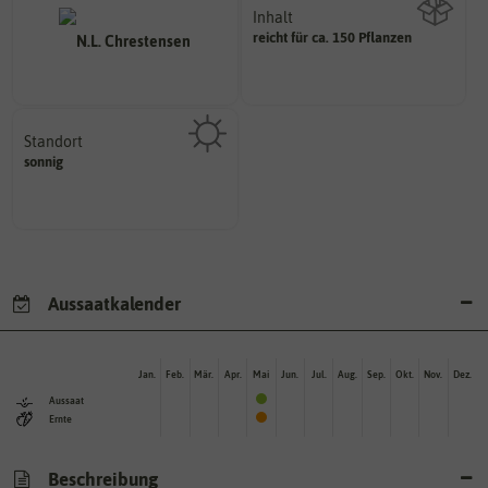
Inhalt
reicht für ca. 150 Pflanzen
Wie viel ist enthalten
Standort
sonnig, vollsonnig)
sonnig
Pflanze? (schattig, halbschattig,
Wie viel Licht benötigt die
Aussaatkalender
Jan.
Feb.
Mär.
Apr.
Mai
Jun.
Jul.
Aug.
Sep.
Okt.
Nov.
Dez.
Aussaat
Ernte
Beschreibung