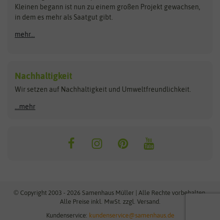
Kleinen begann ist nun zu einem großen Projekt gewachsen,
Bûten Birds
Flora Elite
Anzucht & Gartenzubehör
in dem es mehr als Saatgut gibt.
Bûten Home
Flora Elite Blumenzwiebeln
mehr...
Anzuchtschalen
Buzzy Seeds
Flora Fantastica
Anzuchttöpfe
Buzzy Gifts
Florex
Folien, Vliese und Netze
Growblocks, Erde & Dünger
Carl Pabst
Nachhaltigkeit
Heizmatte & Heizkabel
Wir setzen auf Nachhaltigkeit und Umweltfreundlichkeit.
Florissa
Hortitops
Kokos-Quelltabletten
Zimmergewächshaus
Flortis
Jansen Zaden
...mehr
FLORTUS
Jiffy
Gemüsesamen
Franchi Sementi
JUB Holland
Bohnen & Erbsen
Frankonia Samen
Kent & Stowe
Gurkensamen
Kohlsamen
Garland
Kiepenkerl
Kürbissamen
Gardissimo
kixx
Lauchsamen
© Copyright 2003 - 2026 Samenhaus Müller | Alle Rechte vorbehalten.
Maissamen
Alle Preise inkl. MwSt. zzgl. Versand.
GEVO
Küpper
Möhrensamen
Kundenservice:
kundenservice@samenhaus.de
Greenline
Ladbrooke Soil Blockers
Paprikasamen