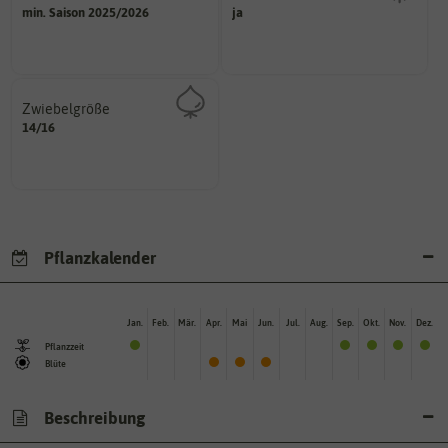
sollte.
min. Saison 2025/2026
ja
Probleme überwintern können.
und Pflanzgut sehr gut keimen
Pflanzen, die im Freien ohne
Zeitpunkt, bis zu dem das Saat-
Zwiebelgröße
variieren.
14/16
ersten und zweiten Wert
Größen können zwischen dem
Umfang der Zwiebel in cm.
Pflanzkalender
Jan.
Feb.
Mär.
Apr.
Mai
Jun.
Jul.
Aug.
Sep.
Okt.
Nov.
Dez.
Pflanzzeit
Blüte
Beschreibung