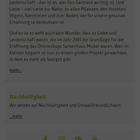
Bingenheimer Saatgut
Dürr-Samen
Leidenschaft – das ist es, was fürs Gärtnern wichtig ist. Und
Obstsamen
Liebe – viel Liebe zur Natur, zu allen Pflanzen, den Insekten,
Pilzbrut
BioBalu
elho
Vögeln, Kleintieren und zum Boden, der für unsere gesunde
Rasensamen
Ernährung so bedeutsam ist.
Bionana
Eschenfelder
Steckzwiebeln
Zimmer & Kübelpflanzen
Und so ist es wohl auch kein Wunder, dass es Liebe und
BIOWOL
Feldsaaten Freudenberger
Kataloge
Leidenschaft waren, die im Jahr 2003 die Grundlage für die
Blumicorn
Fertil
Schnäppchen
Eröffnung des Onlineshops Samenhaus Müller waren. Was im
Kleinen begann ist nun zu einem großen Projekt gewachsen,
Bûten Birds
Flora Elite
Anzucht & Gartenzubehör
in dem es mehr als Saatgut gibt.
Bûten Home
Flora Elite Blumenzwiebeln
mehr...
Anzuchtschalen
Buzzy Seeds
Flora Fantastica
Anzuchttöpfe
Buzzy Gifts
Florex
Folien, Vliese und Netze
Growblocks, Erde & Dünger
Carl Pabst
Nachhaltigkeit
Heizmatte & Heizkabel
Wir setzen auf Nachhaltigkeit und Umweltfreundlichkeit.
Florissa
Hortitops
Kokos-Quelltabletten
Zimmergewächshaus
Flortis
Jansen Zaden
...mehr
FLORTUS
Jiffy
Gemüsesamen
Franchi Sementi
JUB Holland