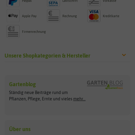
Paypal
Lastschrift
Vorkasse
Apple Pay
Rechnung
Kreditkarte
Firmenrechnung
Unsere Shopkategorien & Hersteller
Sämereien
Hersteller
Blumensamen
Gartenblog
Exotische Samen
Arche Noah
Clever Pots
Ständig neue Beiträge rund um
Gemüsesamen
ASB Greenworld
COMPO
Pflanzen, Pflege, Ernte und vieles
mehr...
Gründünger
Keimsprossen
Austrosaat
Culinaris
Kiloware
baza
De Bolster Bio-Samen
Kleintiersaaten
Kräutersamen
Benary
Dobar
Über uns
Loretta-Rasen