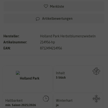
Merkliste
Artikelbewertungen
Hersteller:
Holland Park Herbstblumenzwiebeln
Artikelnummer:
214956-hp
EAN:
8712494214956
Inhalt
5 Stück
Wie viel ist enthalten
Haltbarkeit
Winterhart
sollte.
min. Saison 2025/2026
ja
Probleme überwintern können.
und Pflanzgut sehr gut keimen