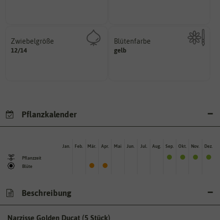
Pflanzen, die im Freien ohne
Zeitpunkt, bis zu dem das Saat-
Zwiebelgröße
Blütenfarbe
variieren.
12/14
ersten und zweiten Wert
gelb
Kann auch mehrfarbig sein.
Größen können zwischen dem
Wie ist die Blüte eingefärbt?
Umfang der Zwiebel in cm.
Pflanzkalender
Jan.
Feb.
Mär.
Apr.
Mai
Jun.
Jul.
Aug.
Sep.
Okt.
Nov.
Dez.
Pflanzzeit
Blüte
Beschreibung
Narzisse Golden Ducat (5 Stück)