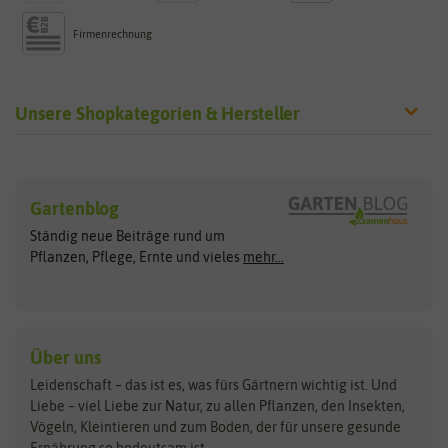
Firmenrechnung
Unsere Shopkategorien & Hersteller
Sämereien
Hersteller
Blumensamen
Gartenblog
Exotische Samen
Arche Noah
Clever Pots
Ständig neue Beiträge rund um
Gemüsesamen
ASB Greenworld
COMPO
Pflanzen, Pflege, Ernte und vieles
mehr...
Gründünger
Keimsprossen
Austrosaat
Culinaris
Kiloware
baza
De Bolster Bio-Samen
Kleintiersaaten
Kräutersamen
Benary
Dobar
Über uns
Loretta-Rasen
Bingenheimer Saatgut
Dürr-Samen
Leidenschaft – das ist es, was fürs Gärtnern wichtig ist. Und
Obstsamen
Liebe – viel Liebe zur Natur, zu allen Pflanzen, den Insekten,
Pilzbrut
BioBalu
elho
Vögeln, Kleintieren und zum Boden, der für unsere gesunde
Rasensamen
Ernährung so bedeutsam ist.