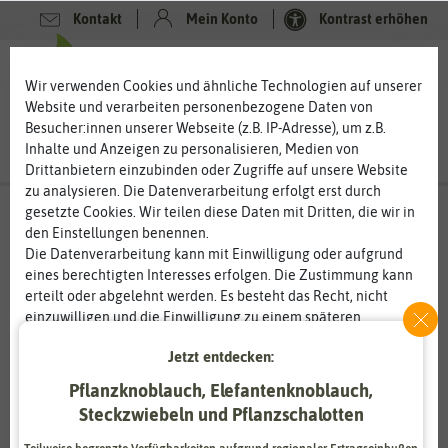
Kontakt
Mein Konto
Kontrast erhöhen
0
0
Wir verwenden Cookies und ähnliche Technologien auf unserer
Website und verarbeiten personenbezogene Daten von
Besucher:innen unserer Webseite (z.B. IP-Adresse), um z.B.
Inhalte und Anzeigen zu personalisieren, Medien von
Drittanbietern einzubinden oder Zugriffe auf unsere Website
zu analysieren. Die Datenverarbeitung erfolgt erst durch
gesetzte Cookies. Wir teilen diese Daten mit Dritten, die wir in
den Einstellungen benennen.
%
80
-
Die Datenverarbeitung kann mit Einwilligung oder aufgrund
eines berechtigten Interesses erfolgen. Die Zustimmung kann
erteilt oder abgelehnt werden. Es besteht das Recht, nicht
einzuwilligen und die Einwilligung zu einem späteren
Zeitpunkt zu ändern oder zu widerrufen. Weitere
Jetzt entdecken:
Informationen zur Verwendung personenbezogener Daten und
den Diensten erklären wir in unserer
Daten­schutz­erklärung
.
Pflanzknoblauch, Elefantenknoblauch,
Steckzwiebeln und Pflanzschalotten
Essenziell
Statistik