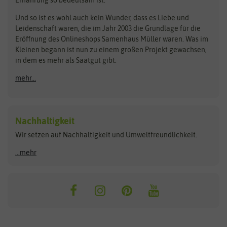
Bionana
Eschenfelder
Steckzwiebeln
Zimmer & Kübelpflanzen
Und so ist es wohl auch kein Wunder, dass es Liebe und
BIOWOL
Feldsaaten Freudenberger
Kataloge
Leidenschaft waren, die im Jahr 2003 die Grundlage für die
Blumicorn
Fertil
Schnäppchen
Eröffnung des Onlineshops Samenhaus Müller waren. Was im
Kleinen begann ist nun zu einem großen Projekt gewachsen,
Bûten Birds
Flora Elite
Anzucht & Gartenzubehör
in dem es mehr als Saatgut gibt.
Bûten Home
Flora Elite Blumenzwiebeln
mehr...
Anzuchtschalen
Buzzy Seeds
Flora Fantastica
Anzuchttöpfe
Buzzy Gifts
Florex
Folien, Vliese und Netze
Growblocks, Erde & Dünger
Carl Pabst
Nachhaltigkeit
Heizmatte & Heizkabel
Wir setzen auf Nachhaltigkeit und Umweltfreundlichkeit.
Florissa
Hortitops
Kokos-Quelltabletten
Zimmergewächshaus
Flortis
Jansen Zaden
...mehr
FLORTUS
Jiffy
Gemüsesamen
Franchi Sementi
JUB Holland
Bohnen & Erbsen
Frankonia Samen
Kent & Stowe
Gurkensamen
Kohlsamen
Garland
Kiepenkerl
Kürbissamen