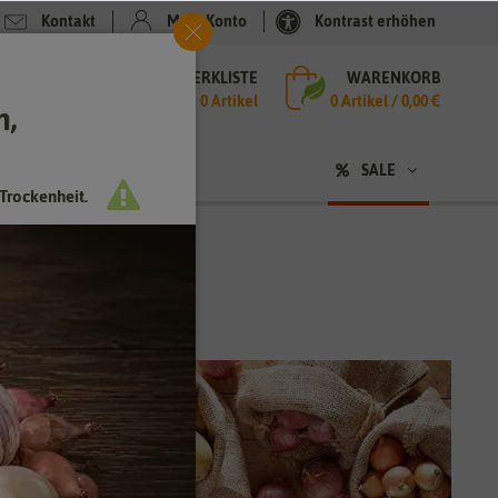
Kontakt
Mein Konto
Kontrast erhöhen
MERKLISTE
WARENKORB
che
0 Artikel
0
Artikel /
0,00 €
h,
n
sen
❤ für Tiere
SALE
Trockenheit.