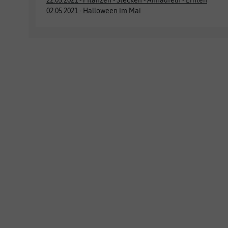
22.05.2021 - Pflanzen - Stecken - Anhäufeln - Ernten
02.05.2021 - Halloween im Mai