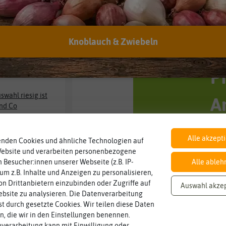
 sich doch für unseren
.
Knoblauch & Zwiebeln
P
swahl riesig ist
A
und Co
erkauf
Alles rund
Alle akzept
enden Cookies und ähnliche Technologien auf
Jetzt Pflanzkartoff
Website und verarbeiten personenbezogene
 Besucher:innen unserer Webseite (z.B. IP-
Alle ableh
 um z.B. Inhalte und Anzeigen zu personalisieren,
n Drittanbietern einzubinden oder Zugriffe auf
Auswahl akze
bsite zu analysieren. Die Datenverarbeitung
rst durch gesetzte Cookies. Wir teilen diese Daten
Hallo liebe Gartenfr
en, die wir in den Einstellungen benennen.
verarbeitung kann mit Einwilligung oder