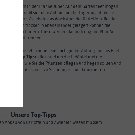
verstehen sich in der Pfanne super. Auf dem Gartenbeet mögen
. Und das, obwohl sie beim Anbau und der Lagerung ähnliche
et verhindern Zwiebeln das Wachstum der Kartoffeln. Bei der
kel, kühl und trocken. Nebeneinander gelagert können die
r Kartoffeln fördern. Diese werden dadurch ungenießbar. Sie
iebeln strickt trennen.
lauch und Zwiebeln können Sie noch gut bis Anfang Juni ins Beet
n unsere
n
Top Tipps
alles rund um die Erdäpfel und die
gibt es Tipps, wie Sie die Pflanzen pflegen und hegen sollten und
 ist. Tipps gibt es auch zu Schädlingen und Krankheiten.
Unsere Top-Tipps
 den Anbau von Kartoffeln und Zwiebeln wissen müssem