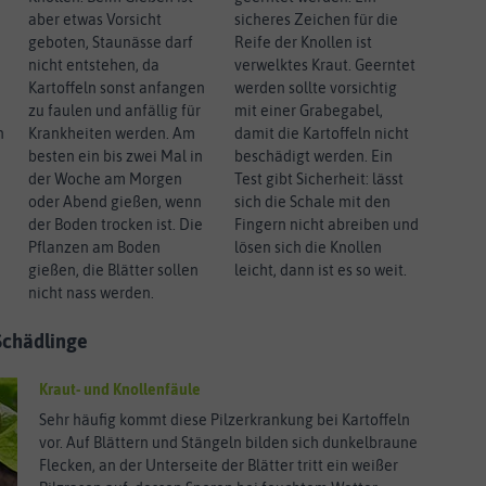
aber etwas Vorsicht
sicheres Zeichen für die
geboten, Staunässe darf
Reife der Knollen ist
nicht entstehen, da
verwelktes Kraut. Geerntet
Kartoffeln sonst anfangen
werden sollte vorsichtig
zu faulen und anfällig für
mit einer Grabegabel,
n
Krankheiten werden. Am
damit die Kartoffeln nicht
besten ein bis zwei Mal in
beschädigt werden. Ein
der Woche am Morgen
Test gibt Sicherheit: lässt
oder Abend gießen, wenn
sich die Schale mit den
der Boden trocken ist. Die
Fingern nicht abreiben und
Pflanzen am Boden
lösen sich die Knollen
gießen, die Blätter sollen
leicht, dann ist es so weit.
nicht nass werden.
Schädlinge
Kraut- und Knollenfäule
Sehr häufig kommt diese Pilzerkrankung bei Kartoffeln
vor. Auf Blättern und Stängeln bilden sich dunkelbraune
Flecken, an der Unterseite der Blätter tritt ein weißer