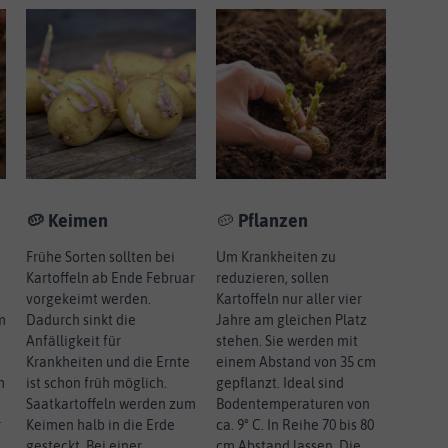
🥔 Keimen
🥔
Pflanzen
Frühe Sorten sollten bei
Um Krankheiten zu
Kartoffeln ab Ende Februar
reduzieren, sollen
vorgekeimt werden.
Kartoffeln nur aller vier
m
Dadurch sinkt die
Jahre am gleichen Platz
Anfälligkeit für
stehen. Sie werden mit
Krankheiten und die Ernte
einem Abstand von 35 cm
m
ist schon früh möglich.
gepflanzt. Ideal sind
n
Saatkartoffeln werden zum
Bodentemperaturen von
r
Keimen halb in die Erde
ca. 9° C. In Reihe 70 bis 80
gesteckt. Bei einer
cm Abstand lassen. Die