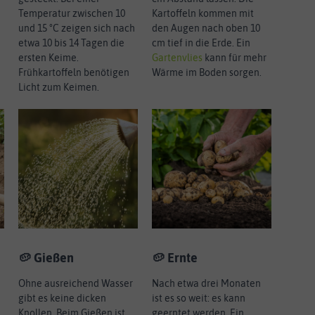
Temperatur zwischen 10
Kartoffeln kommen mit
und 15 °C zeigen sich nach
den Augen nach oben 10
etwa 10 bis 14 Tagen die
cm tief in die Erde. Ein
ersten Keime.
Gartenvlies
kann für mehr
Frühkartoffeln benötigen
Wärme im Boden sorgen.
Licht zum Keimen.
🥔 Gießen
🥔 Ernte
Ohne ausreichend Wasser
Nach etwa drei Monaten
gibt es keine dicken
ist es so weit: es kann
Knollen. Beim Gießen ist
geerntet werden. Ein