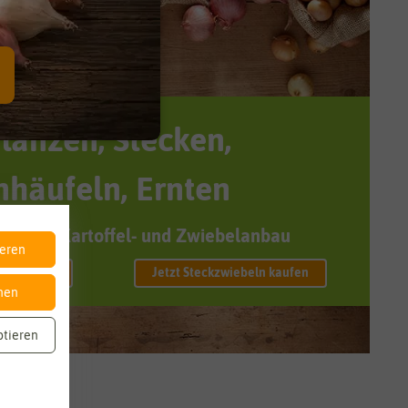
flanzen, Stecken,
nhäufeln, Ernten
 um den Kartoffel- und Zwiebelanbau
ieren
eln kaufen
Jetzt Steckzwiebeln kaufen
nen
ptieren
eunde,