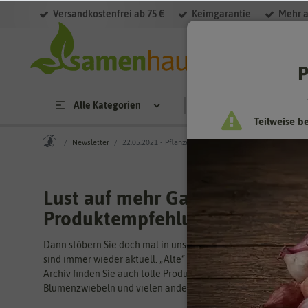
Versandkostenfrei ab 75 €
Keimgarantie
Mehr a
P
Alle Kategorien
Saatgut
Anzucht & 
Teilweise b
Newsletter
22.05.2021 - Pflanzen - Stecken - Anhäufeln - Ernten
Lust auf mehr Gartenwissen u
Produktempfehlungen?
Dann stöbern Sie doch mal in unseren Newslettern aus verga
sind immer wieder aktuell. „Alte“ Newsletter gibt es bei uns 
Archiv finden Sie auch tolle Produktempfehlungen zu Saatgu
Blumenzwiebeln und vielen anderen Artikeln.