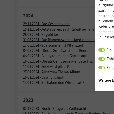
aufgrund 
Zustimmun
2024
besteht d
zu einem 
29.11.2024 - Die Geschenkidee
widerrufe
15.11.2024 - Jetzt sparen: 25 % Rabatt auf alle vorrätigen
personen
28.09.2024 - Es geht los
in unsere
31.08.2024 - Die Blumenzwiebel-Jagd ist bald eröffnet
17.08.2024 - Spätsommer ist Pflanzzeit
Esse
04.05.2024 - Dieses Gemüse ist eine Beere!
06.04.2024 - Buddy räumt den Garten auf
Zahl
16.03.2024 - Die als Gemüse verwendete Frucht, die eine B
11.03.2024 - Jetzt wird pikiert!
Exte
27.01.2024 - Alles zum Thema Allium
16.01.2024 - Es wird scharf
Weitere E
13.01.2024 - Sie haben den Winter satt?
2023
02.12.2023 - Noch 22 Tage bis Weihnachten!
18.11.2023 - Ein Monat und sechs Tage bis Weihnachten