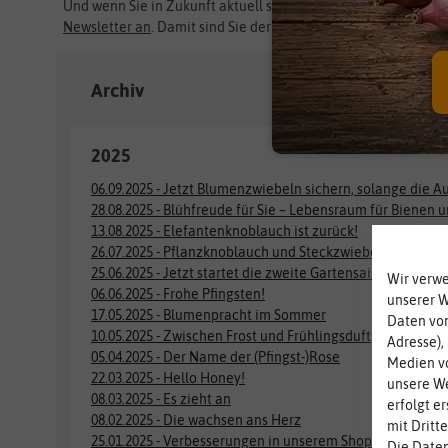
Und wenn Sie in Zukunft aktuell sein wollen, dann
melden Sie
Newsletter an
. Damit sind Sie der Zeit immer ein Stück voraus
Archiv
2025
06.09.2025 - Jetzt Blumenzwiebeln sichern, solange die Au
28.08.2025 - Blühfreude für Sie – Lebensraum für Bienen 
13.08.2025 - Elefantenknoblauch ist zurück!
26.07.2025 - Pflanzknoblauch und Steckzwiebeln im Vorv
25.06.2025 - Jetzt startet die zweite Gartensaison
Wir verw
06.06.2025 - Frohe Pfingsten!
unserer 
17.05.2025 - Blumenpracht im Sommer
Daten von
10.05.2025 - Zwischen Frost und Frühlingsduft
Adresse),
05.04.2025 - Der Name der (Pfingst-)Rose
Medien vo
22.03.2025 - Hello Honey!
unsere We
08.03.2025 - Es zieht an
erfolgt e
08.02.2025 - Die wachsen ans Herz
mit Dritt
25.01.2025 - Verbesserungen in unserem Shop
Die Daten