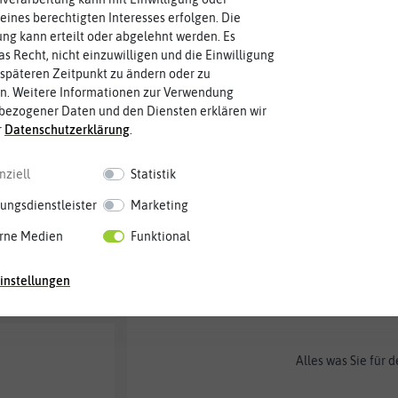
eines berechtigten Interesses erfolgen. Die
Bratkartoffeln und Zwiebeln 
g kann erteilt oder abgelehnt werden. Es
sie aber keine Nachbarn sein
as Recht, nicht einzuwilligen und die Einwilligung
Bedingungen wünschen. Im Be
späteren Zeitpunkt zu ändern oder zu
Lagerung lieben es beide dun
n. Weitere Informationen zur Verwendung
Zwiebeln aber die Keimung de
 Produkte!
bezogener Daten und den Diensten erklären wir
sollten also Kartoffeln und Zw
r
Daten­schutz­erklärung
.
Kartoffeln, Schalotten, Knob
bringen. Wir verraten Ihnen i
nziell
Statistik
„zweifachen Bollen“. Bei uns 
ungsdienstleister
Marketing
was bei der Ernte zu beachten
eere ist
rne Medien
Funktional
Beste Grüße,
Ihr Daniel Müller
instellungen
Alles was Sie für