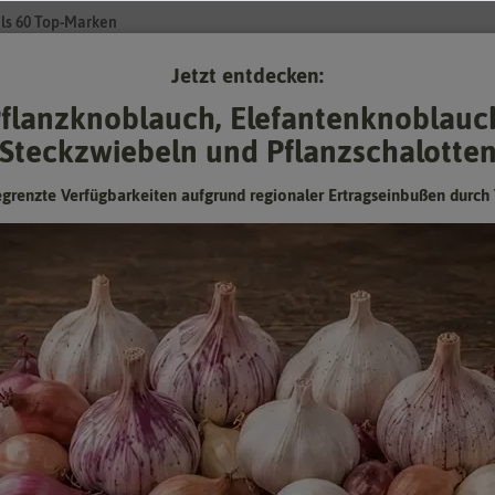
ls 60 Top-Marken
Jetzt entdecken:
Su
flanzknoblauch, Elefantenknoblauc
Steckzwiebeln und Pflanzschalotte
Gartenzubehör
Gründünger & -düngung
Pflanzgut
Keimspros
egrenzte Verfügbarkeiten aufgrund regionaler Ertragseinbußen durch 
nd
ngener Zeit. Viele Themen
nicht. In unserem Newsletter
t, Geschenken,