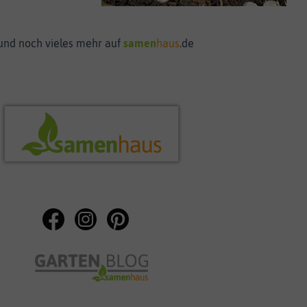
. und noch vieles mehr auf
samen
haus
.de