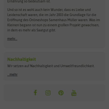
Ernährung so bedeutsam ist.
Bionana
Eschenfelder
Steckzwiebeln
Zimmer & Kübelpflanzen
Und so ist es wohl auch kein Wunder, dass es Liebe und
BIOWOL
Feldsaaten Freudenberger
Kataloge
Leidenschaft waren, die im Jahr 2003 die Grundlage für die
Blumicorn
Fertil
Schnäppchen
Eröffnung des Onlineshops Samenhaus Müller waren. Was im
Kleinen begann ist nun zu einem großen Projekt gewachsen,
Bûten Birds
Flora Elite
Anzucht & Gartenzubehör
in dem es mehr als Saatgut gibt.
Bûten Home
Flora Elite Blumenzwiebeln
mehr...
Anzuchtschalen
Buzzy Seeds
Flora Fantastica
Anzuchttöpfe
Buzzy Gifts
Florex
Folien, Vliese und Netze
Growblocks, Erde & Dünger
Carl Pabst
Nachhaltigkeit
Heizmatte & Heizkabel
Wir setzen auf Nachhaltigkeit und Umweltfreundlichkeit.
Florissa
Hortitops
Kokos-Quelltabletten
Zimmergewächshaus
Flortis
Jansen Zaden
...mehr
FLORTUS
Jiffy
Gemüsesamen
Franchi Sementi
JUB Holland
Bohnen & Erbsen
Frankonia Samen
Kent & Stowe
Gurkensamen
Kohlsamen
Garland
Kiepenkerl