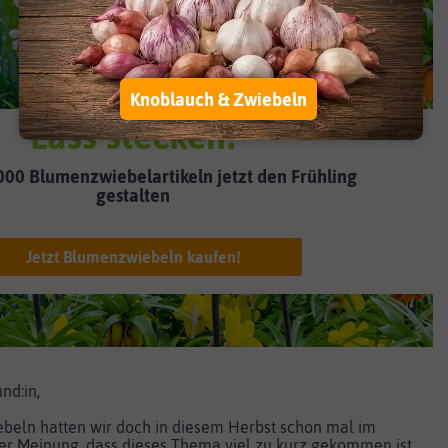
Knoblauch & Zwiebeln
Lass stecken!
000 Blumenzwiebelartikeln jetzt den Frühling
gestalten
Jetzt Blumenzwiebeln kaufen!
nd:in,
eln hatten wir doch in diesem Herbst schon mal im
der Meinung, dass dieses Thema viel zu kurz gekommen ist.