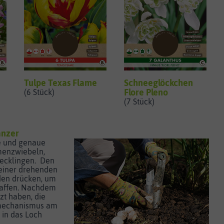
Tulpe Texas Flame
Schneeglöckchen
Flore Pleno
(6 Stück)
(7 Stück)
anzer
le und genaue
menzwiebeln,
tecklingen. Den
einer drehenden
en drücken, um
haffen. Nachdem
zt haben, die
mechanismus am
r in das Loch