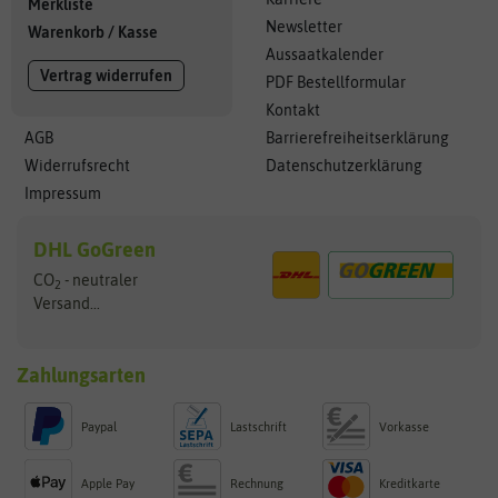
Merkliste
Newsletter
Warenkorb
/
Kasse
Aussaatkalender
Vertrag widerrufen
PDF Bestellformular
Kontakt
AGB
Barrierefreiheitserklärung
Widerrufsrecht
Datenschutzerklärung
Impressum
DHL GoGreen
CO
- neutraler
2
Versand...
Zahlungsarten
Paypal
Lastschrift
Vorkasse
Apple Pay
Rechnung
Kreditkarte