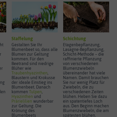
Staffelung
Schichtung
ht
Gestalten Sie Ihr
Etagenbepflanzung,
Blumenbeet so, dass alle
Lasagne-Bepflanzung,
r
Blumen zur Geltung
Schicht-Methode – die
kommen. Für den
raffinierte Pflanzung
Beetrand sind niedrige
von verschiedenen
er
Blüher wie
Blumenzwiebeln
Traubenhyazinthen
,
übereinander hat viele
Blaustern und Krokusse
Namen. Damit brauchen
ing
der ideale Einstieg ins
Sie nur wenig Platz für
Blumenbeet. Danach
Zwiebeln, die zu
den
kommen
Tulpen
,
verschiedenen Zeiten
Hyazinthen
und
blühen. Heben Sie dazu
Prärielilien
wunderbar
ein spatentiefes Loch
zur Geltung. Die
aus. Den Beginn machen
Krönung des
Blumenzwiebeln, die am
Blumenbeets
spätesten blühen.