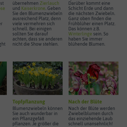
st
übernehmen
Zierlauch
Darüber kommt eine
ose
und
Kaiserkrone
. Geben
Schicht Erde und dann
Sie den Blumenzwiebeln
die nächsten Zwiebeln.
ausreichend Platz, denn
Ganz oben finden die
er
viele vermehren sich
Frühblüher einen Platz.
schnell. Bei einigen
Das können z.B.
sollten Sie darauf
Winterlinge
sein. So
achten, dass sie anderen
haben Sie immer
ght
nicht die Show stehlen.
blühende Blumen.
Topfpflanzung
Nach der Blüte
Blumenzwiebeln können
Nach der Blüte werden
Sie auch wunderbar in
Zwiebelblumen durch
ein Pflanzgefäß
das einziehende Laub
pflanzen. Je größer die
schnell unansehnlich!