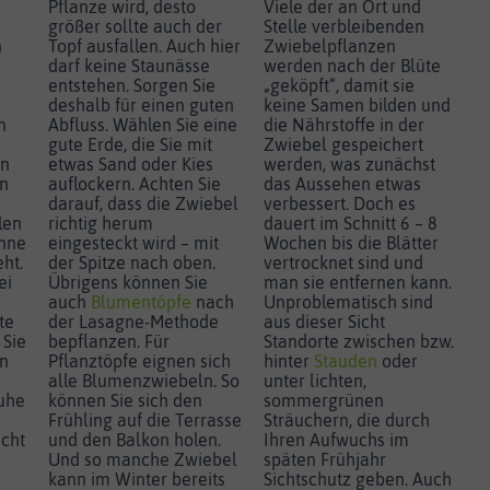
Pflanze wird, desto
Viele der an Ort und
größer sollte auch der
Stelle verbleibenden
n
Topf ausfallen. Auch hier
Zwiebelpflanzen
darf keine Staunässe
werden nach der Blüte
entstehen. Sorgen Sie
„geköpft“, damit sie
deshalb für einen guten
keine Samen bilden und
n
Abfluss. Wählen Sie eine
die Nährstoffe in der
gute Erde, die Sie mit
Zwiebel gespeichert
en
etwas Sand oder Kies
werden, was zunächst
en
auflockern. Achten Sie
das Aussehen etwas
darauf, dass die Zwiebel
verbessert. Doch es
len
richtig herum
dauert im Schnitt 6 – 8
ohne
eingesteckt wird – mit
Wochen bis die Blätter
ht.
der Spitze nach oben.
vertrocknet sind und
ei
Übrigens können Sie
man sie entfernen kann.
auch
Blumentöpfe
nach
Unproblematisch sind
te
der Lasagne-Methode
aus dieser Sicht
 Sie
bepflanzen. Für
Standorte zwischen bzw.
en
Pflanztöpfe eignen sich
hinter
Stauden
oder
alle Blumenzwiebeln. So
unter lichten,
Ruhe
können Sie sich den
sommergrünen
Frühling auf die Terrasse
Sträuchern, die durch
icht
und den Balkon holen.
Ihren Aufwuchs im
Und so manche Zwiebel
späten Frühjahr
kann im Winter bereits
Sichtschutz geben. Auch