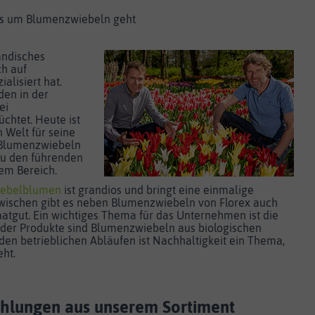
es um Blumenzwiebeln geht
ländisches
h auf
alisiert hat.
den in der
ei
htet. Heute ist
 Welt für seine
Blumenzwiebeln
zu den führenden
em Bereich.
iebelblumen
ist grandios und bringt eine einmalige
zwischen gibt es neben Blumenzwiebeln von Florex auch
atgut. Ein wichtiges Thema für das Unternehmen ist die
e der Produkte sind Blumenzwiebeln aus biologischen
den betrieblichen Abläufen ist Nachhaltigkeit ein Thema,
teht.
hlungen aus unserem Sortiment