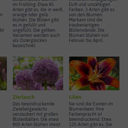
im Frühling. Etwa 85
Duft und unzähligen
Arten gibt es, die in weiß,
Farben. 3 Arten gibt es
en
orange oder gelb
von den Blumen.
blühen. Die Blüten gibt
Markant sind die
es in gefüllt und
traubenartigen
bt
ungefüllt. Die gelben
Blütenstände. Die
Varianten werden auch
Blumen blühen von
als Osterglocken
Februar bis April.
bezeichnet.
Zierlauch
Lilien
Das beeindruckende
Sie sind die Exoten im
Zwiebelgewächs
Blumenbeet. Ihre
r
verzaubert mit großen
Farbenpracht ist
Blütenbällen. Die etwa
beeindruckend. Etwa
800 Arten blühen meist
125 Arten gibt es. Die