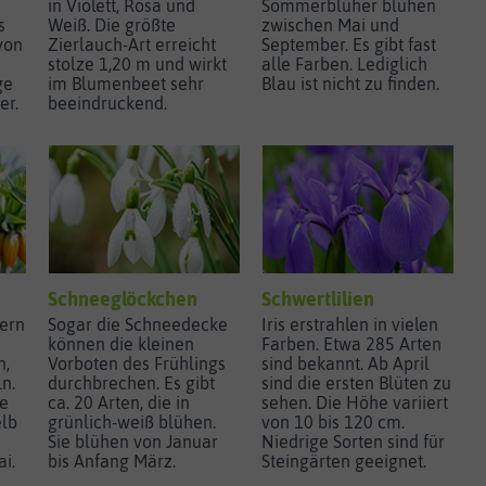
in Violett, Rosa und
Sommerblüher blühen
s
Weiß. Die größte
zwischen Mai und
von
Zierlauch-Art erreicht
September. Es gibt fast
stolze 1,20 m und wirkt
alle Farben. Lediglich
ge
im Blumenbeet sehr
Blau ist nicht zu finden.
er.
beeindruckend.
Schneeglöckchen
Schwertlilien
ern
Sogar die Schneedecke
Iris erstrahlen in vielen
können die kleinen
Farben. Etwa 285 Arten
n,
Vorboten des Frühlings
sind bekannt. Ab April
n.
durchbrechen. Es gibt
sind die ersten Blüten zu
ie
ca. 20 Arten, die in
sehen. Die Höhe variiert
elb
grünlich-weiß blühen.
von 10 bis 120 cm.
Sie blühen von Januar
Niedrige Sorten sind für
ai.
bis Anfang März.
Steingärten geeignet.