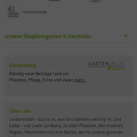
Firmenrechnung
Unsere Shopkategorien & Hersteller
Sämereien
Hersteller
Blumensamen
Gartenblog
Exotische Samen
Arche Noah
Clever Pots
Ständig neue Beiträge rund um
Gemüsesamen
ASB Greenworld
COMPO
Pflanzen, Pflege, Ernte und vieles
mehr...
Gründünger
Keimsprossen
Austrosaat
Culinaris
Kiloware
baza
De Bolster Bio-Samen
Kleintiersaaten
Kräutersamen
Benary
Dobar
Über uns
Loretta-Rasen
Bingenheimer Saatgut
Dürr-Samen
Leidenschaft – das ist es, was fürs Gärtnern wichtig ist. Und
Obstsamen
Liebe – viel Liebe zur Natur, zu allen Pflanzen, den Insekten,
Pilzbrut
BioBalu
elho
Vögeln, Kleintieren und zum Boden, der für unsere gesunde
Rasensamen