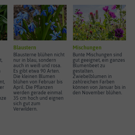
Blaustern
Mischungen
Blausterne blühen nicht
Bunte Mischungen sind
,
nur in blau, sondern
gut geeignet, ein ganzes
auch in weiß und rosa.
Blumenbeet zu
n
Es gibt etwa 90 Arten.
gestalten.
Die kleinen Blumen
Zwiebelblumen in
nt,
blühen von Februar bis
zahlreichen Farben
ber
April. Die Pflanzen
können von Januar bis in
werden gerade einmal
den November blühen.
nze
35 cm hoch und eignen
sich gut zum
Verwildern.