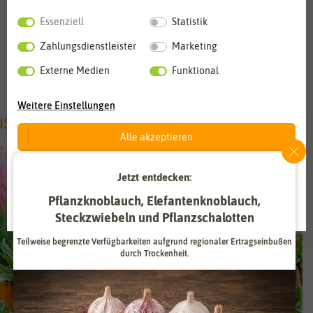
Sie sich doch für unseren Newsletter an
. Damit sind Sie der
Essenziell
Statistik
Zeit immer ein Stück voraus.
Zahlungsdienstleister
Marketing
zurück
Externe Medien
Funktional
Weitere Einstellungen
Alle akzeptieren
Alle ablehnen
Jetzt entdecken:
Pflanzknoblauch, Elefantenknoblauch,
Auswahl akzeptieren
Steckzwiebeln und Pflanzschalotten
Teilweise begrenzte Verfügbarkeiten aufgrund regionaler Ertragseinbußen
durch Trockenheit.