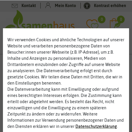
Kontakt
Mein Konto
Kontrast erhöhen
0
0
Wir verwenden Cookies und ähnliche Technologien auf unserer
Website und verarbeiten personenbezogene Daten von
Besucher:innen unserer Webseite (z.B. IP-Adresse), um z.B.
Inhalte und Anzeigen zu personalisieren, Medien von
Drittanbietern einzubinden oder Zugriffe auf unsere Website
Lust auf mehr Gartenwissen und
zu analysieren. Die Datenverarbeitung erfolgt erst durch
gesetzte Cookies. Wir teilen diese Daten mit Dritten, die wir in
Produktempfehlungen?
den Einstellungen benennen.
Dann stöbern Sie doch mal in unseren Newslettern aus
Die Datenverarbeitung kann mit Einwilligung oder aufgrund
vergangener Zeit. Viele Themen sind immer wieder aktuell.
eines berechtigten Interesses erfolgen. Die Zustimmung kann
„Alte“ Newsletter gibt es bei uns nicht. In unserem
erteilt oder abgelehnt werden. Es besteht das Recht, nicht
Newsletter Archiv finden Sie auch tolle
einzuwilligen und die Einwilligung zu einem späteren
Produktempfehlungen zu Saatgut, Geschenken,
Zeitpunkt zu ändern oder zu widerrufen. Weitere
Blumenzwiebeln und vielen anderen Artikeln.
Informationen zur Verwendung personenbezogener Daten und
den Diensten erklären wir in unserer
Daten­schutz­erklärung
.
Und wenn Sie in Zukunft aktuell sein wollen, dann
melden