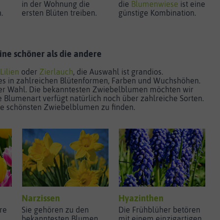
in der Wohnung die
die
Blumenwiese
ist eine
n.
ersten Blüten treiben.
günstige Kombination.
ne schöner als die andere
Lilien
oder
Zierlauch
, die Auswahl ist grandios.
es in zahlreichen Blütenformen, Farben und Wuchshöhen.
der Wahl. Die bekanntesten Zwiebelblumen möchten wir
e Blumenart verfügt natürlich noch über zahlreiche Sorten.
 die schönsten Zwiebelblumen zu finden.
Narzissen
Hyazinthen
re
Sie gehören zu den
Die Frühblüher betören
bekanntesten Blumen
mit einem einzigartigen