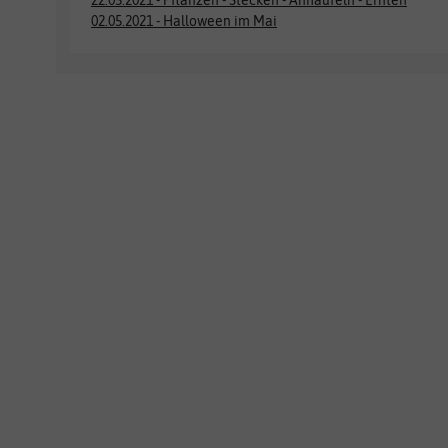
22.05.2021 - Pflanzen - Stecken - Anhäufeln - Ernten
02.05.2021 - Halloween im Mai