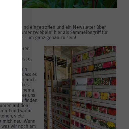
ieferungen sind eingetroffen und ein Newsletter über
bei ich "Blumenzwiebeln" hier als Sammelbegriff für
me benutze – um ganz genau zu sein!
nen mit unseren
Neues und
u bieten, ist es
n immer
en wir es, ein
arbeiten, dass es
nicht zuletzt auch
letter wird es
n zu einem Thema
ses Mal ist es uns
 Aspekt zu finden.
lumen auf den
kommt und wofür
tehen, viele
r mich neu. Wenn
, was wir noch am