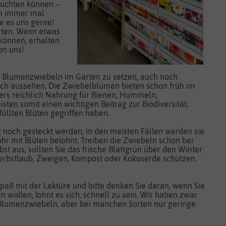
uchten können –
hon immer mal
e es uns gerne!
rten. Wenn etwas
 können, erhalten
on uns!
e, Blumenzwiebeln im Garten zu setzen, auch noch
sch aussehen. Die Zwiebelblumen bieten schon früh im
rs reichlich Nahrung für Bienen, Hummeln,
sten somit einen wichtigen Beitrag zur Biodiversität.
üllten Blüten gegriffen haben.
 noch gesteckt werden, in den meisten Fällen werden sie
ahr mit Blüten belohnt. Treiben die Zwiebeln schon bei
t aus, sollten Sie das frische Blattgrün über den Winter
Herbstlaub, Zweigen, Kompost oder Kokoserde schützen.
paß mit der Lektüre und bitte denken Sie daran, wenn Sie
en wollen, lohnt es sich, schnell zu sein. Wir haben zwar
 Blumenzwiebeln, aber bei manchen Sorten nur geringe