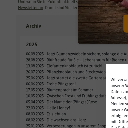
Und wenn Sie in Zukunft aktuell sein wollen, dann
melden Sie
Newsletter an
. Damit sind Sie der Zeit immer ein Stück voraus
Archiv
2025
06.09.2025 - Jetzt Blumenzwiebeln sichern, solange die Au
28.08.2025 - Blühfreude für Sie – Lebensraum für Bienen 
13.08.2025 - Elefantenknoblauch ist zurück!
26.07.2025 - Pflanzknoblauch und Steckzwiebeln im Vorv
25.06.2025 - Jetzt startet die zweite Gartensaison
Wir verw
06.06.2025 - Frohe Pfingsten!
unserer 
17.05.2025 - Blumenpracht im Sommer
Daten von
10.05.2025 - Zwischen Frost und Frühlingsduft
Adresse),
05.04.2025 - Der Name der (Pfingst-)Rose
Medien vo
22.03.2025 - Hello Honey!
unsere We
08.03.2025 - Es zieht an
erfolgt e
08.02.2025 - Die wachsen ans Herz
mit Dritt
25.01.2025 - Verbesserungen in unserem Shop
Die Daten