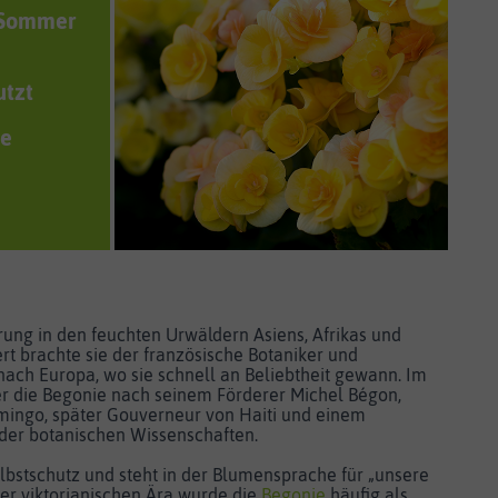
 Sommer
utzt
ge
rung in den feuchten Urwäldern Asiens, Afrikas und
rt brachte sie der französische Botaniker und
nach Europa, wo sie schnell an Beliebtheit gewann. Im
r die Begonie nach seinem Förderer Michel Bégon,
ingo, später Gouverneur von Haiti und einem
der botanischen Wissenschaften.
elbstschutz und steht in der Blumensprache für „unsere
der viktorianischen Ära wurde die
Begonie
häufig als