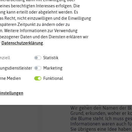
eines berechtigten Interesses erfolgen. Die
g kann erteilt oder abgelehnt werden. Es
Hallo liebe:r Gartenfreund:in,
as Recht, nicht einzuwilligen und die Einwilligung
späteren Zeitpunkt zu ändern oder zu
es ist wieder so weit: neue L
n. Weitere Informationen zur Verwendung
Blumenzwiebeln steht an. Wo
 Produkte!
bezogener Daten und den Diensten erklären wir
Zwiebeln, Knollen und Rhizo
r
Daten­schutz­erklärung
.
Da es unser Anspruch ist, Ih
Newslettern Interessantes, 
nziell
Statistik
Informatives zum Schmökern z
mit wiederkehrenden Theme
ungsdienstleister
Marketing
besonders schwer. Wie schaff
eere ist
Thema immer wieder so aufzu
rne Medien
Funktional
für Sie spannend bleibt? Und 
für uns! Denn mit jedem News
anspruchsvoller, neue Seite
instellungen
zu entdecken. Ich glaube, die
wieder gelungen, einen neuen
Wir gehen den Namen der B
Grund, erkunden, woher er 
die Blume steht. Ich muss ges
Informationen waren auch fü
Sie übrigens eine Idee haben