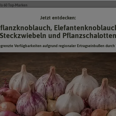
ls 60 Top-Marken
Jetzt entdecken:
Su
flanzknoblauch, Elefantenknoblauc
Steckzwiebeln und Pflanzschalotte
Gartenzubehör
Pflanzgut
Keimsprossen
❤ für Tiere
egrenzte Verfügbarkeiten aufgrund regionaler Ertragseinbußen durch 
nd
ngener Zeit. Viele Themen
nicht. In unserem Newsletter
t, Geschenken,