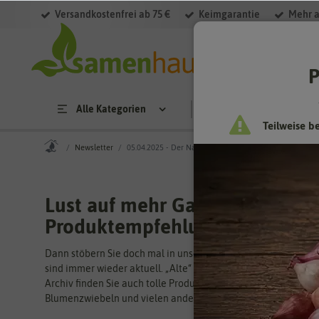
Versandkostenfrei ab 75 €
Keimgarantie
Mehr a
P
Alle Kategorien
Saatgut
Anzucht & 
Teilweise b
Newsletter
05.04.2025 - Der Name der (Pfingst-)Rose
Lust auf mehr Gartenwissen u
Produktempfehlungen?
Dann stöbern Sie doch mal in unseren Newslettern aus verga
sind immer wieder aktuell. „Alte“ Newsletter gibt es bei uns 
Archiv finden Sie auch tolle Produktempfehlungen zu Saatgu
Blumenzwiebeln und vielen anderen Artikeln.