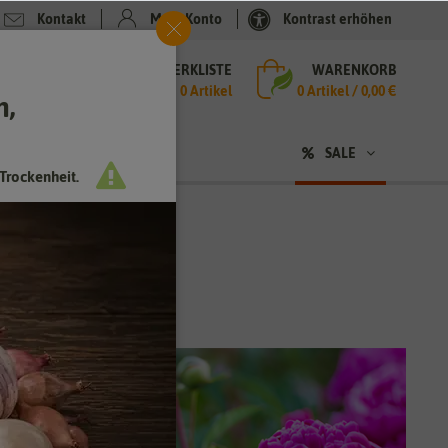
Kontakt
Mein Konto
Kontrast erhöhen
MERKLISTE
WARENKORB
che
0 Artikel
0
Artikel /
0,00 €
h,
n
SALE
Trockenheit.