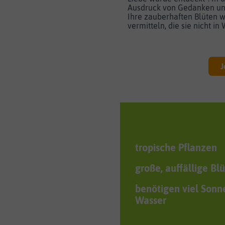
Ausdruck von Gedanken und
Ihre zauberhaften Blüten 
vermitteln, die sie nicht in
J
tropische Pflanzen
große, auffällige Bl
benötigen viel Sonn
Wasser