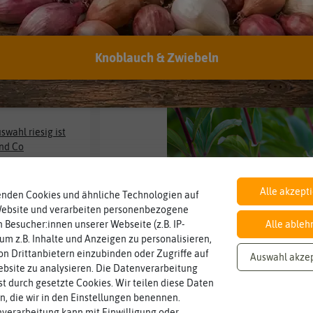
 sich doch für unseren
.
Knoblauch & Zwiebeln
swahl riesig ist
und Co
erkauf
Alle akzept
Der Nam
enden Cookies und ähnliche Technologien auf
Website und verarbeiten personenbezogene
 Besucher:innen unserer Webseite (z.B. IP-
Alle ableh
Spannende Hinter
 um z.B. Inhalte und Anzeigen zu personalisieren,
n Drittanbietern einzubinden oder Zugriffe auf
Auswahl akze
bsite zu analysieren. Die Datenverarbeitung
Je
rst durch gesetzte Cookies. Wir teilen diese Daten
en, die wir in den Einstellungen benennen.
verarbeitung kann mit Einwilligung oder