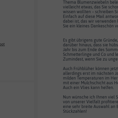
Thema Blumenzwiebeln bele
vielleicht etwas, das Sie sc
wissen wollten – schreiben Si
Einfach auf diese Mail antwo
dabei ist, das wir verwenden
Sie ein kleines Dankeschön v
Es gibt übrigens gute Gründ
bot
darüber hinaus, dass sie hüb
Jahr bis zum Ende des Somme
Schmetterlinge und Co und lei
Zumindest, wenn Sie zu ungef
Auch Frühblüher können jetzt
allerdings erst im nächsten J
milden Temperaturen im Herbs
mit einer Mulchschicht aus 
Auch ein Vlies kann helfen.
Nun wünsche ich Ihnen viel S
von unserer Vielfalt profitier
eine sehr breite Auswahl an
Stückzahlen!