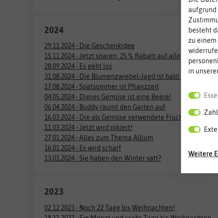
aufgrund 
Zustimmun
2024
besteht d
zu einem 
29.11.2024 - Die Geschenkidee
widerrufe
15.11.2024 - Jetzt sparen: 25 % Rabatt auf alle vorrätigen
personen
28.09.2024 - Es geht los
in unsere
31.08.2024 - Die Blumenzwiebel-Jagd ist bald eröffnet
17.08.2024 - Spätsommer ist Pflanzzeit
Esse
04.05.2024 - Dieses Gemüse ist eine Beere!
06.04.2024 - Buddy räumt den Garten auf
Zahl
16.03.2024 - Die als Gemüse verwendete Frucht, die eine B
11.03.2024 - Jetzt wird pikiert!
Exte
27.01.2024 - Alles zum Thema Allium
16.01.2024 - Es wird scharf
Weitere E
13.01.2024 - Sie haben den Winter satt?
2023
02.12.2023 - Noch 22 Tage bis Weihnachten!
18.11.2023 - Ein Monat und sechs Tage bis Weihnachten