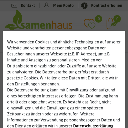
Kontakt
Mein Konto
Kontrast erhöhen
0
0
Wir verwenden Cookies und ähnliche Technologien auf unserer
Website und verarbeiten personenbezogene Daten von
Besucher:innen unserer Webseite (z.B. IP-Adresse), um z.B.
Inhalte und Anzeigen zu personalisieren, Medien von
Drittanbietern einzubinden oder Zugriffe auf unsere Website
Lust auf mehr Gartenwissen und
zu analysieren. Die Datenverarbeitung erfolgt erst durch
Produktempfehlungen?
gesetzte Cookies. Wir teilen diese Daten mit Dritten, die wir in
den Einstellungen benennen.
Dann stöbern Sie doch mal in unseren Newslettern aus
Die Datenverarbeitung kann mit Einwilligung oder aufgrund
vergangener Zeit. Viele Themen sind immer wieder aktuell.
eines berechtigten Interesses erfolgen. Die Zustimmung kann
„Alte“ Newsletter gibt es bei uns nicht. In unserem
erteilt oder abgelehnt werden. Es besteht das Recht, nicht
Newsletter Archiv finden Sie auch tolle
einzuwilligen und die Einwilligung zu einem späteren
Produktempfehlungen zu Saatgut, Geschenken,
Zeitpunkt zu ändern oder zu widerrufen. Weitere
Blumenzwiebeln und vielen anderen Artikeln.
Informationen zur Verwendung personenbezogener Daten und
Und wenn Sie in Zukunft aktuell sein wollen, dann
melden
den Diensten erklären wir in unserer
Daten­schutz­erklärung
.