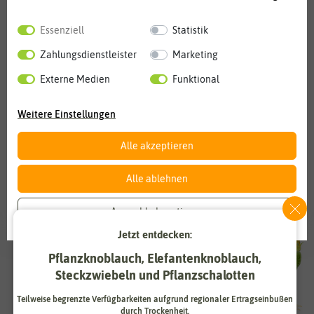
Sie sich doch für unseren Newsletter an
. Damit sind Sie der
Zeit immer ein Stück voraus.
Essenziell
Statistik
Zahlungsdienstleister
Marketing
zurück
Externe Medien
Funktional
Weitere Einstellungen
Alle akzeptieren
Alle ablehnen
Auswahl akzeptieren
Jetzt entdecken:
Pflanzknoblauch, Elefantenknoblauch,
Steckzwiebeln und Pflanzschalotten
Teilweise begrenzte Verfügbarkeiten aufgrund regionaler Ertragseinbußen
durch Trockenheit.