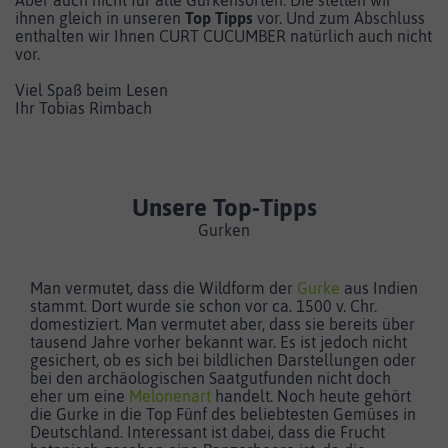
Aber auch nicht für alle Gurkensorten. Die stellen wir
ihnen gleich in unseren
Top Tipps
vor. Und zum Abschluss
enthalten wir Ihnen CURT CUCUMBER natürlich auch nicht
vor.
Viel Spaß beim Lesen
Ihr Tobias Rimbach
Unsere Top-Tipps
Gurken
Man vermutet, dass die Wildform der
Gurke
aus Indien
stammt. Dort wurde sie schon vor ca. 1500 v. Chr.
domestiziert. Man vermutet aber, dass sie bereits über
tausend Jahre vorher bekannt war. Es ist jedoch nicht
gesichert, ob es sich bei bildlichen Darstellungen oder
bei den archäologischen Saatgutfunden nicht doch
eher um eine
Melonenart
handelt. Noch heute gehört
die Gurke in die Top Fünf des beliebtesten Gemüses in
Deutschland. Interessant ist dabei, dass die Frucht