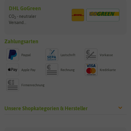
DHL GoGreen
CO
- neutraler
2
Versand...
Zahlungsarten
Paypal
Lastschrift
Vorkasse
Apple Pay
Rechnung
Kreditkarte
Firmenrechnung
Unsere Shopkategorien & Hersteller
Sämereien
Hersteller