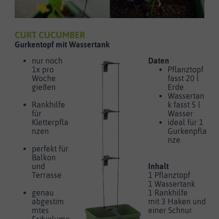
CURT CUCUMBER
Gurkentopf mit Wassertank
nur noch
Daten
1x pro
Pflanztopf
Woche
fasst 20 l
gießen
Erde
Wassertan
Rankhilfe
k fasst 5 l
für
Wasser
Kletterpfla
ideal für 1
nzen
Gurkenpfla
nze
perfekt für
Balkon
und
Inhalt
Terrasse
1 Pflanztopf
1 Wassertank
genau
1 Rankhilfe
abgestim
mit 3 Haken und
mtes
einer Schnur