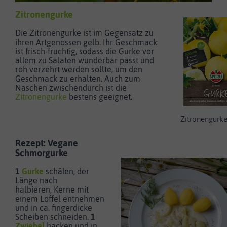
Zitronengurke
Die Zitronengurke ist im Gegensatz zu
ihren Artgenossen gelb. Ihr Geschmack
ist frisch-fruchtig, sodass die Gurke vor
allem zu Salaten wunderbar passt und
roh verzehrt werden sollte, um den
Geschmack zu erhalten. Auch zum
Naschen zwischendurch ist die
Zitronengurke
bestens geeignet.
Zitronengurk
Rezept: Vegane
Schmorgurke
1
Gurke
schälen, der
Länge nach
halbieren, Kerne mit
einem Löffel entnehmen
und in ca. fingerdicke
Scheiben schneiden.
1
Zwiebel
hacken und in