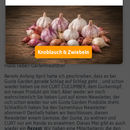
Dieses Gemüse ist
eine Beere!
Es ist Gurkenzeit!
Jetzt Gurkensamen entdecken!
Knoblauch & Zwiebeln
Hallo liebe:r Gartenfreund:in!
Bereits Anfang April hatte ich geschrieben, dass es bei
Gusta Garden gerade Schlag auf Schlag geht … und schon
wieder haben sie mit CURT CUCUMBER, dem Gurkentopf,
ein neues Produkt am Start. Aber weder wir noch
wahrscheinlich Sie haben Lust auf einen Newsletter, der
sich schon wieder nur um Gusta Garden Produkte dreht.
Schließlich haben Sie den Samenhaus Newsletter
abonniert! Deshalb haben wir beschlossen, diesen
Newsletter einem Gemüse, der Gurke, zu widmen und
CURT nur am Rande zu erwähnen. Dieses Mal gibt es auch
wieder ein
Rezept
. Wir haben eine Mitarbeiterin, die den