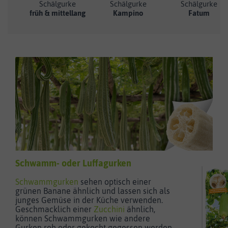
Schälgurke
Schälgurke
Schälgurke
früh & mittellang
Kampino
Fatum
Schwamm- oder Luffagurken
Schwammgurken
sehen optisch einer
grünen Banane ähnlich und lassen sich als
junges Gemüse in der Küche verwenden.
Geschmacklich einer
Zucchini
ähnlich,
können Schwammgurken wie andere
Gurken roh oder gekocht gegessen werden.