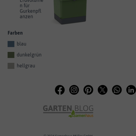
Erdvolume
n für
Gurkenpfl
anzen
Farben
██
blau
██
dunkelgrün
██
hellgrau