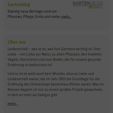
Blumensamen
Gartenblog
Exotische Samen
Arche Noah
Clever Pots
Ständig neue Beiträge rund um
Gemüsesamen
ASB Greenworld
COMPO
Pflanzen, Pflege, Ernte und vieles
mehr...
Gründünger
Keimsprossen
Austrosaat
Culinaris
Kiloware
baza
De Bolster Bio-Samen
Kleintiersaaten
Kräutersamen
Benary
Dobar
Über uns
Loretta-Rasen
Bingenheimer Saatgut
Dürr-Samen
Leidenschaft – das ist es, was fürs Gärtnern wichtig ist. Und
Obstsamen
Liebe – viel Liebe zur Natur, zu allen Pflanzen, den Insekten,
Pilzbrut
BioBalu
elho
Vögeln, Kleintieren und zum Boden, der für unsere gesunde
Rasensamen
Ernährung so bedeutsam ist.
Bionana
Eschenfelder
Steckzwiebeln
Zimmer & Kübelpflanzen
Und so ist es wohl auch kein Wunder, dass es Liebe und
BIOWOL
Feldsaaten Freudenberger
Kataloge
Leidenschaft waren, die im Jahr 2003 die Grundlage für die
Blumicorn
Fertil
Schnäppchen
Eröffnung des Onlineshops Samenhaus Müller waren. Was im
Kleinen begann ist nun zu einem großen Projekt gewachsen,
Bûten Birds
Flora Elite
Anzucht & Gartenzubehör
in dem es mehr als Saatgut gibt.
Bûten Home
Flora Elite Blumenzwiebeln
mehr...
Anzuchtschalen
Buzzy Seeds
Flora Fantastica
Anzuchttöpfe