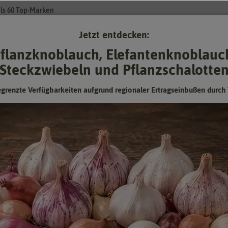
ls 60 Top-Marken
Jetzt entdecken:
Su
flanzknoblauch, Elefantenknoblauc
Steckzwiebeln und Pflanzschalotte
Gartenzubehör
Pflanzgut
Keimsprossen
❤ für Tiere
egrenzte Verfügbarkeiten aufgrund regionaler Ertragseinbußen durch 
nd
ngener Zeit. Viele Themen
nicht. In unserem Newsletter
t, Geschenken,