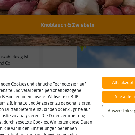
 sich doch für unseren
.
Knoblauch & Zwiebeln
swahl riesig ist
und Co
erkauf
Alle akzept
Same
enden Cookies und ähnliche Technologien auf
Website und verarbeiten personenbezogene
 Besucher:innen unserer Webseite (z.B. IP-
Alle ableh
He
 um z.B. Inhalte und Anzeigen zu personalisieren,
n Drittanbietern einzubinden oder Zugriffe auf
Auswahl akze
Je
bsite zu analysieren. Die Datenverarbeitung
rst durch gesetzte Cookies. Wir teilen diese Daten
en, die wir in den Einstellungen benennen.
verarbeitung kann mit Einwilligung oder