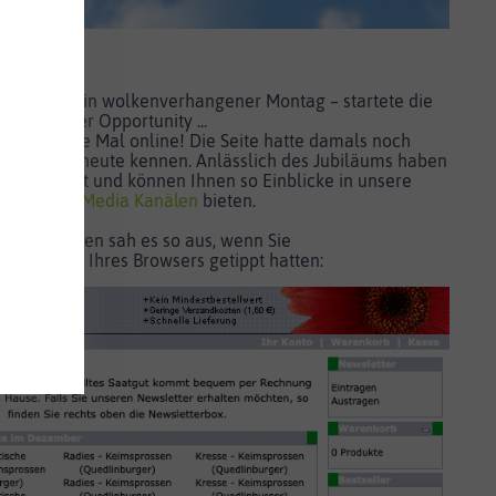
in!
 – es war ein wolkenverhangener Montag – startete die
ars-Rover Opportunity ...
g das erste Mal online! Die Seite hatte damals noch
, den Sie heute kennen. Anlässlich des Jubiläums haben
ven gekramt und können Ihnen so Einblicke in unsere
eren
Social Media Kanälen
bieten.
 Vor 20 Jahren sah es so aus, wenn Sie
Adresszeile Ihres Browsers getippt hatten: