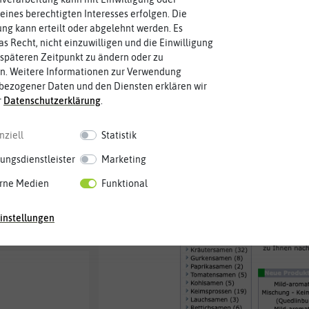
eines berechtigten Interesses erfolgen. Die
g kann erteilt oder abgelehnt werden. Es
Hallo liebe:r Gartenfreund:
as Recht, nicht einzuwilligen und die Einwilligung
späteren Zeitpunkt zu ändern oder zu
Genau heute vor 20 Jahren
n. Weitere Informationen zur Verwendung
NASA-Raumsonde mit dem M
 Produkte!
bezogener Daten und den Diensten erklären wir
und
www.samenhaus.de
gin
wenig gemein mit dem Shop
r
Daten­schutz­erklärung
.
wir ein wenig in den Archi
Firmengeschichte auf uns
nziell
Statistik
Hier ein kleiner Rückblick.
ungsdienstleister
Marketing
www.samenhaus.de
in die 
eere ist
rne Medien
Funktional
instellungen