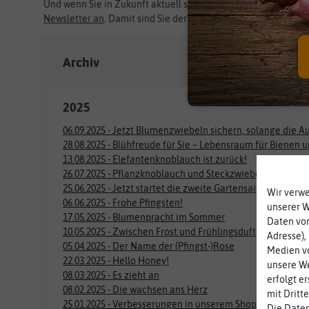
Und wenn Sie in Zukunft aktuell sein wollen, dann
melden Sie
Newsletter an
. Damit sind Sie der Zeit immer ein Stück voraus
Archiv
2025
06.09.2025 - Jetzt Blumenzwiebeln sichern, solange die Au
28.08.2025 - Blühfreude für Sie – Lebensraum für Bienen 
13.08.2025 - Elefantenknoblauch ist zurück!
26.07.2025 - Pflanzknoblauch und Steckzwiebeln im Vorv
25.06.2025 - Jetzt startet die zweite Gartensaison
Wir verw
06.06.2025 - Frohe Pfingsten!
unserer 
17.05.2025 - Blumenpracht im Sommer
Daten von
10.05.2025 - Zwischen Frost und Frühlingsduft
Adresse),
05.04.2025 - Der Name der (Pfingst-)Rose
Medien vo
22.03.2025 - Hello Honey!
unsere We
08.03.2025 - Es zieht an
erfolgt e
08.02.2025 - Die wachsen ans Herz
mit Dritt
25.01.2025 - Verbesserungen in unserem Shop
Die Daten