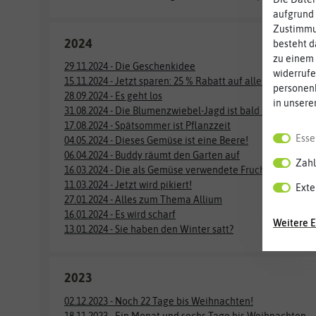
aufgrund 
Zustimmun
2024
besteht d
zu einem 
29.11.2024 - Die Geschenkidee
widerrufe
15.11.2024 - Jetzt sparen: 25 % Rabatt auf alle vorrätigen
personen
28.09.2024 - Es geht los
in unsere
31.08.2024 - Die Blumenzwiebel-Jagd ist bald eröffnet
17.08.2024 - Spätsommer ist Pflanzzeit
Esse
04.05.2024 - Dieses Gemüse ist eine Beere!
06.04.2024 - Buddy räumt den Garten auf
Zahl
16.03.2024 - Die als Gemüse verwendete Frucht, die eine B
11.03.2024 - Jetzt wird pikiert!
Exte
27.01.2024 - Alles zum Thema Allium
16.01.2024 - Es wird scharf
Weitere E
13.01.2024 - Sie haben den Winter satt?
2023
02.12.2023 - Noch 22 Tage bis Weihnachten!
18.11.2023 - Ein Monat und sechs Tage bis Weihnachten