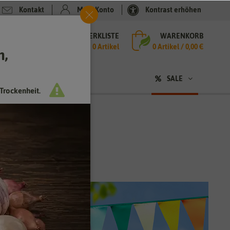
Kontakt
Mein Konto
Kontrast erhöhen
MERKLISTE
WARENKORB
che
0 Artikel
0
Artikel /
0,00 €
h,
n
SALE
Trockenheit.