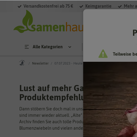
Versandkostenfrei ab 75 €
Keimgarantie
Mehr a
P
Alle Kategorien
Saatgut
Anzucht & 
Teilweise b
Newsletter
07.07.2023 - Heute werden wir 20 Jahre jung
Lust auf mehr Gartenwissen u
Produktempfehlungen?
Dann stöbern Sie doch mal in unseren Newslettern aus verga
sind immer wieder aktuell. „Alte“ Newsletter gibt es bei uns 
Archiv finden Sie auch tolle Produktempfehlungen zu Saatgu
Blumenzwiebeln und vielen anderen Artikeln.