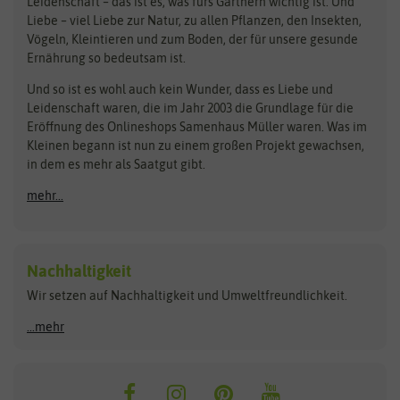
Bingenheimer Saatgut
Dürr-Samen
Leidenschaft – das ist es, was fürs Gärtnern wichtig ist. Und
Obstsamen
Liebe – viel Liebe zur Natur, zu allen Pflanzen, den Insekten,
Pilzbrut
BioBalu
elho
Vögeln, Kleintieren und zum Boden, der für unsere gesunde
Rasensamen
Ernährung so bedeutsam ist.
Bionana
Eschenfelder
Steckzwiebeln
Zimmer & Kübelpflanzen
Und so ist es wohl auch kein Wunder, dass es Liebe und
BIOWOL
Feldsaaten Freudenberger
Kataloge
Leidenschaft waren, die im Jahr 2003 die Grundlage für die
Blumicorn
Fertil
Schnäppchen
Eröffnung des Onlineshops Samenhaus Müller waren. Was im
Kleinen begann ist nun zu einem großen Projekt gewachsen,
Bûten Birds
Flora Elite
Anzucht & Gartenzubehör
in dem es mehr als Saatgut gibt.
Bûten Home
Flora Elite Blumenzwiebeln
mehr...
Anzuchtschalen
Buzzy Seeds
Flora Fantastica
Anzuchttöpfe
Buzzy Gifts
Florex
Folien, Vliese und Netze
Growblocks, Erde & Dünger
Carl Pabst
Nachhaltigkeit
Heizmatte & Heizkabel
Wir setzen auf Nachhaltigkeit und Umweltfreundlichkeit.
Florissa
Hortitops
Kokos-Quelltabletten
Zimmergewächshaus
Flortis
Jansen Zaden
...mehr
FLORTUS
Jiffy
Gemüsesamen
Franchi Sementi
JUB Holland
Bohnen & Erbsen