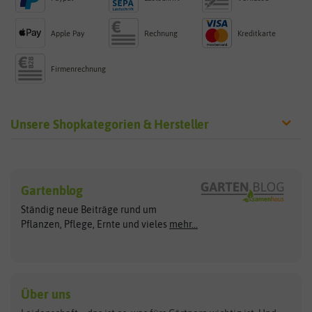
Apple Pay
Rechnung
Kreditkarte
Firmenrechnung
Unsere Shopkategorien & Hersteller
Sämereien
Hersteller
Blumensamen
Gartenblog
Exotische Samen
Arche Noah
Clever Pots
Ständig neue Beiträge rund um
Gemüsesamen
ASB Greenworld
COMPO
Pflanzen, Pflege, Ernte und vieles
mehr...
Gründünger
Keimsprossen
Austrosaat
Culinaris
Kiloware
baza
De Bolster Bio-Samen
Kleintiersaaten
Kräutersamen
Benary
Dobar
Über uns
Loretta-Rasen