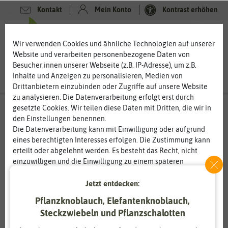
Kontakt
Mein Konto
Kontrast erhöhen
0
0
Wir verwenden Cookies und ähnliche Technologien auf unserer
Website und verarbeiten personenbezogene Daten von
Besucher:innen unserer Webseite (z.B. IP-Adresse), um z.B.
Inhalte und Anzeigen zu personalisieren, Medien von
Drittanbietern einzubinden oder Zugriffe auf unsere Website
zu analysieren. Die Datenverarbeitung erfolgt erst durch
gesetzte Cookies. Wir teilen diese Daten mit Dritten, die wir in
den Einstellungen benennen.
Die Datenverarbeitung kann mit Einwilligung oder aufgrund
eines berechtigten Interesses erfolgen. Die Zustimmung kann
erteilt oder abgelehnt werden. Es besteht das Recht, nicht
einzuwilligen und die Einwilligung zu einem späteren
Zeitpunkt zu ändern oder zu widerrufen. Weitere
Informationen zur Verwendung personenbezogener Daten und
Jetzt entdecken:
den Diensten erklären wir in unserer
Daten­schutz­erklärung
.
Pflanzknoblauch, Elefantenknoblauch,
Steckzwiebeln und Pflanzschalotten
Essenziell
Statistik