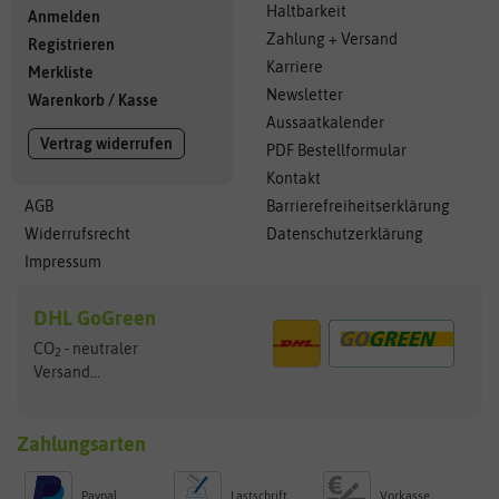
Haltbarkeit
Anmelden
Zahlung + Versand
Registrieren
Karriere
Merkliste
Newsletter
Warenkorb
/
Kasse
Aussaatkalender
Vertrag widerrufen
PDF Bestellformular
Kontakt
AGB
Barrierefreiheitserklärung
Widerrufsrecht
Datenschutzerklärung
Impressum
DHL GoGreen
CO
- neutraler
2
Versand...
Zahlungsarten
Paypal
Lastschrift
Vorkasse