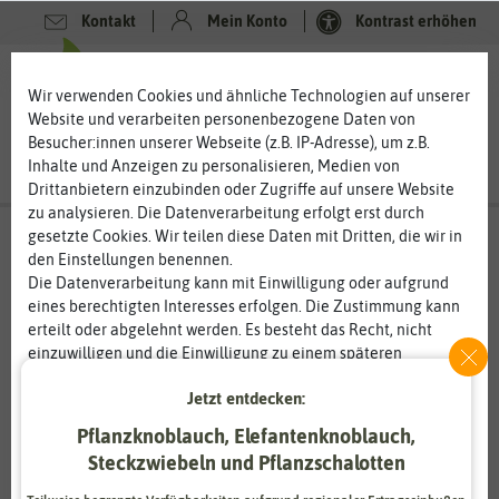
Kontakt
Mein Konto
Kontrast erhöhen
0
0
Wir verwenden Cookies und ähnliche Technologien auf unserer
Website und verarbeiten personenbezogene Daten von
Besucher:innen unserer Webseite (z.B. IP-Adresse), um z.B.
Inhalte und Anzeigen zu personalisieren, Medien von
Drittanbietern einzubinden oder Zugriffe auf unsere Website
zu analysieren. Die Datenverarbeitung erfolgt erst durch
gesetzte Cookies. Wir teilen diese Daten mit Dritten, die wir in
den Einstellungen benennen.
Die Datenverarbeitung kann mit Einwilligung oder aufgrund
eines berechtigten Interesses erfolgen. Die Zustimmung kann
erteilt oder abgelehnt werden. Es besteht das Recht, nicht
einzuwilligen und die Einwilligung zu einem späteren
Zeitpunkt zu ändern oder zu widerrufen. Weitere
Jetzt entdecken:
Informationen zur Verwendung personenbezogener Daten und
den Diensten erklären wir in unserer
Daten­schutz­erklärung
.
Pflanzknoblauch, Elefantenknoblauch,
Steckzwiebeln und Pflanzschalotten
Essenziell
Statistik