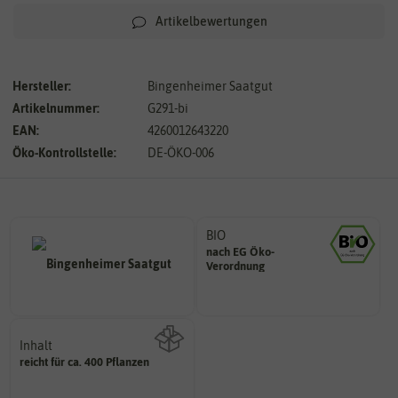
Artikelbewertungen
Hersteller:
Bingenheimer Saatgut
Artikelnummer:
G291-bi
EAN:
4260012643220
Öko-Kontrollstelle:
DE-ÖKO-006
BIO
nach EG Öko-
Landwirtschaft arbeiten.
Verordnung
den Richtlinien der biologischen
Saatgut aus Betrieben, die nach
Inhalt
reicht für ca. 400 Pflanzen
Wie viel ist enthalten