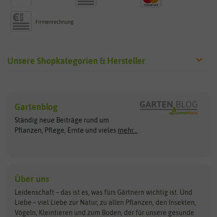
Firmenrechnung
Unsere Shopkategorien & Hersteller
Sämereien
Hersteller
Blumensamen
Gartenblog
Exotische Samen
Arche Noah
Clever Pots
Ständig neue Beiträge rund um
Gemüsesamen
ASB Greenworld
COMPO
Pflanzen, Pflege, Ernte und vieles
mehr...
Gründünger
Keimsprossen
Austrosaat
Culinaris
Kiloware
baza
De Bolster Bio-Samen
Kleintiersaaten
Kräutersamen
Benary
Dobar
Über uns
Loretta-Rasen
Bingenheimer Saatgut
Dürr-Samen
Leidenschaft – das ist es, was fürs Gärtnern wichtig ist. Und
Obstsamen
Liebe – viel Liebe zur Natur, zu allen Pflanzen, den Insekten,
Pilzbrut
BioBalu
elho
Vögeln, Kleintieren und zum Boden, der für unsere gesunde
Rasensamen