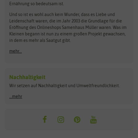
Ernährung so bedeutsam ist.
Bionana
Eschenfelder
Steckzwiebeln
Zimmer & Kübelpflanzen
Und so ist es wohl auch kein Wunder, dass es Liebe und
BIOWOL
Feldsaaten Freudenberger
Kataloge
Leidenschaft waren, die im Jahr 2003 die Grundlage für die
Blumicorn
Fertil
Schnäppchen
Eröffnung des Onlineshops Samenhaus Müller waren. Was im
Kleinen begann ist nun zu einem großen Projekt gewachsen,
Bûten Birds
Flora Elite
Anzucht & Gartenzubehör
in dem es mehr als Saatgut gibt.
Bûten Home
Flora Elite Blumenzwiebeln
mehr...
Anzuchtschalen
Buzzy Seeds
Flora Fantastica
Anzuchttöpfe
Buzzy Gifts
Florex
Folien, Vliese und Netze
Growblocks, Erde & Dünger
Carl Pabst
Nachhaltigkeit
Heizmatte & Heizkabel
Wir setzen auf Nachhaltigkeit und Umweltfreundlichkeit.
Florissa
Hortitops
Kokos-Quelltabletten
Zimmergewächshaus
Flortis
Jansen Zaden
...mehr
FLORTUS
Jiffy
Gemüsesamen
Franchi Sementi
JUB Holland
Bohnen & Erbsen
Frankonia Samen
Kent & Stowe
Gurkensamen
Kohlsamen
Garland
Kiepenkerl