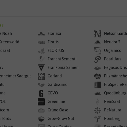
er
e Noah
Florissa
Nelson Gard
Greenworld
Flortis
Neudorff
rosaat
FLORTUS
Orga.nico
Franchi Sementi
Pearl Jars
ry
Frankonia Samen
Pegasus Dre
enheimer Saatgut
Garland
Pilzmännch
alu
Gardissimo
ProSpecieRa
ana
GEVO
Quedlinburg
WOL
Greenline
ReinSaat
icorn
Grüne Oase
ReNatura
n Birds
Grow-Grow Nut
Romberg
n Home
Gusta Garden
Rosenfellne