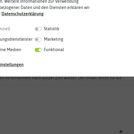
n. Weitere Informationen zur Verwendung
bezogener Daten und den Diensten erklären wir
r
Daten­schutz­erklärung
.
nziell
Statistik
ungsdienstleister
Marketing
rne Medien
Funktional
en, Silberfischchen, Asseln und Fliegen in eine Kältestarre. Das
instellungen
 Der Sprühstrahl kühlt sich auf -42 °C ab. Getroffenes Ungeziefer
 aus dem Haus gebracht werden. So kommen keine insektiziden
en verschwinden nach kurzer Zeit wieder. Der Inhalt reicht für bis