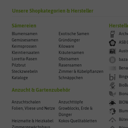
Unsere Shopkategorien & Hersteller
Sämereien
Herstell
Blumensamen
Exotische Samen
Arch
Gemüsesamen
Gründünger
ASB 
Keimsprossen
Kiloware
Aust
Kleintiersaaten
Kräutersamen
Loretta-Rasen
Obstsamen
baza
Pilzbrut
Rasensamen
Bena
Steckzwiebeln
Zimmer & Kübelpflanzen
Bing
Kataloge
Schnäppchen
BioB
Anzucht & Gartenzubehör
Bion
Anzuchtschalen
Anzuchttöpfe
BIO
Folien, Vliese und Netze
Growblocks, Erde &
Blum
Dünger
Bûte
Heizmatte & Heizkabel
Kokos-Quelltabletten
Zimmergewächshaus
Bûte