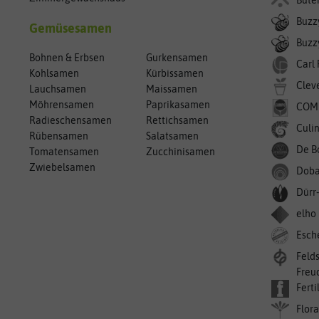
Buzz
Gemüsesamen
Buzzy
Bohnen & Erbsen
Gurkensamen
Carl
Kohlsamen
Kürbissamen
Clev
Lauchsamen
Maissamen
Möhrensamen
Paprikasamen
COM
Radieschensamen
Rettichsamen
Culin
Rübensamen
Salatsamen
De B
Tomatensamen
Zucchinisamen
Zwiebelsamen
Doba
Dürr
elho
Esch
Feld
Freu
Ferti
Flora