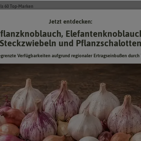
ls 60 Top-Marken
Jetzt entdecken:
Su
flanzknoblauch, Elefantenknoblauc
Steckzwiebeln und Pflanzschalotte
Gartenzubehör
Gründünger & -düngung
Pflanzgut
Keimspros
egrenzte Verfügbarkeiten aufgrund regionaler Ertragseinbußen durch 
bekämpfung
Permanent UngezieferEisSpray (500 ml) [MHD 01/2027]
Permanent UngezieferEisSpray (500
ml) [MHD 01/2027]
Hersteller:
Neudorff
Artikelnummer:
04011
EAN:
4005240040119