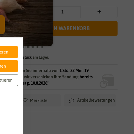
IN DEN WARENKORB
sofort lieferbar
ieren
gilt für
5
Stück
am Lager.
nen
Bestellen Sie innerhalb von
1 Std. 22 Min. 18
Sek.
und wir verschicken Ihre Sendung
bereits
ptieren
am Montag, 10.8.2026!
Artikelbewertungen
Merkliste