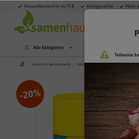
Versandkostenfrei ab 75 €
Keimgarantie
Mehr a
P
Alle Kategorien
Saatgut
Anzucht & 
Teilweise b
Anzucht & Gartenzubehör
Fallen & Fernhaltemittel
Ungeziefer
%
20
-