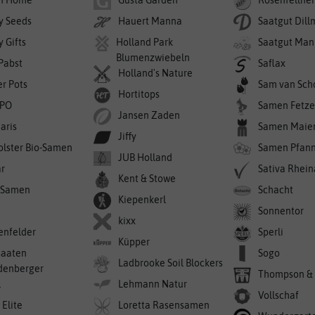
y Seeds
Hauert Manna
Saatgut Dil
 Gifts
Holland Park
Saatgut Man
Blumenzwiebeln
 Pabst
Saflax
Holland's Nature
er Pots
Sam van Sch
Hortitops
PO
Samen Fetze
Jansen Zaden
aris
Samen Maie
Jiffy
olster Bio-Samen
Samen Pfan
JUB Holland
r
Sativa Rhei
Kent & Stowe
-Samen
Schacht
Kiepenkerl
Sonnentor
kixx
enfelder
Sperli
Küpper
saaten
Sogo
Ladbrooke Soil Blockers
denberger
Thompson &
l
Lehmann Natur
Vollschaf
 Elite
Loretta Rasensamen