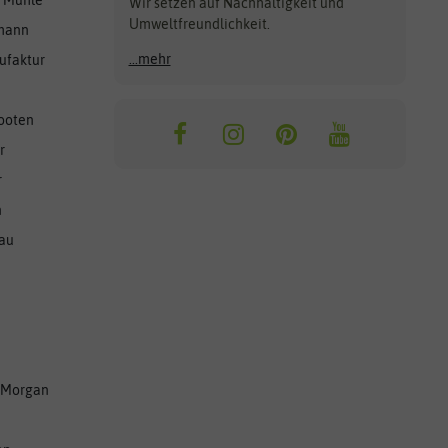
Wir setzen auf Nachhaltigkeit und
Umweltfreundlichkeit.
lmann
...mehr
ufaktur
ooten
r
r
n
nau
 Morgan