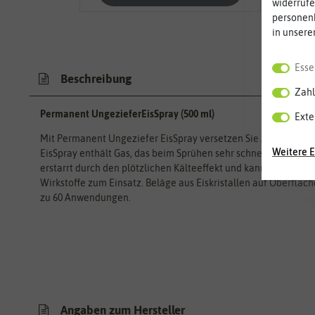
widerrufe
personen
in unsere
Esse
Beschreibung
Zahl
Permanent UngezieferEisSpray (500 ml)
Exte
Mit Permanent Ungeziefer EisSpray versetzen Sie Ameisen, Mück
Weitere E
EisSpray enthält Gas, das beim Sprühen sehr schnell verdampft.
erstarrt durch den plötzlichen Kälteeffekt und kann einfach
Wirkstoffe zum Einsatz. Beläge aus Eiskristallen auf Oberfläch
zu 60 Anwendungen.
Angaben zum Hersteller