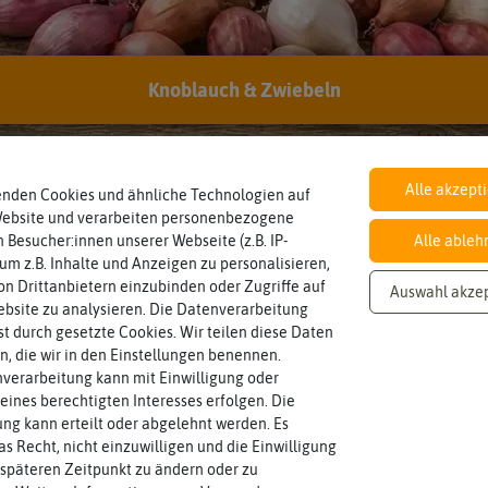
Datenblatt:
Download als PDF
Knoblauch & Zwiebeln
Inhalt
Haltbarkeit
sollte.
Wie viel ist enthalten
und Pflanzgut sehr gut keimen
500 ml
min. 01/2027
Zeitpunkt, bis zu dem das Saat-
Alle akzept
enden Cookies und ähnliche Technologien auf
Website und verarbeiten personenbezogene
 Besucher:innen unserer Webseite (z.B. IP-
Alle ableh
 um z.B. Inhalte und Anzeigen zu personalisieren,
n Drittanbietern einzubinden oder Zugriffe auf
Auswahl akze
bsite zu analysieren. Die Datenverarbeitung
rst durch gesetzte Cookies. Wir teilen diese Daten
en, die wir in den Einstellungen benennen.
verarbeitung kann mit Einwilligung oder
eines berechtigten Interesses erfolgen. Die
g kann erteilt oder abgelehnt werden. Es
as Recht, nicht einzuwilligen und die Einwilligung
späteren Zeitpunkt zu ändern oder zu