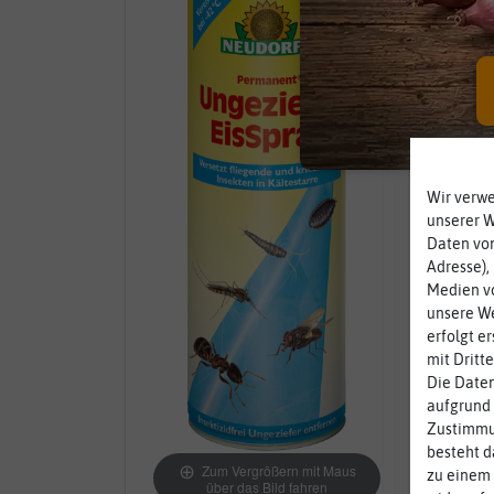
Wir verw
unserer 
Daten von
Adresse),
Medien vo
unsere We
erfolgt e
mit Dritt
Die Daten
aufgrund 
Zustimmun
besteht d
Zum Vergrößern mit Maus
zu einem 
über das Bild fahren