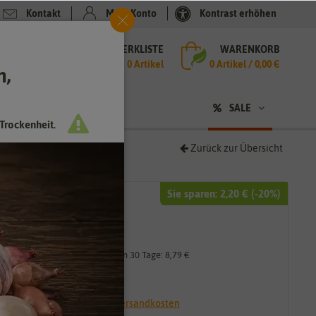
Kontakt
Mein Konto
Kontrast erhöhen
MERKLISTE
WARENKORB
che
0 Artikel
0
Artikel /
0,00 €
h,
n
sen
❤ für Tiere
SALE
Trockenheit.
Zurück zur Übersicht
Sie sparen:
2,20 €
(-
20
%)
10,99 €
8,79 €
*
Niedrigster Preis der letzten 30 Tage:
8,79 €
17,58 € / l
* inkl. 19% MwSt. zzgl.
Versandkosten