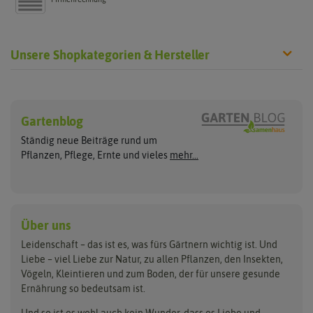
Unsere Shopkategorien & Hersteller
Sämereien
Hersteller
Blumensamen
Gartenblog
Exotische Samen
Arche Noah
Clever Pots
Ständig neue Beiträge rund um
Gemüsesamen
ASB Greenworld
COMPO
Pflanzen, Pflege, Ernte und vieles
mehr...
Gründünger
Keimsprossen
Austrosaat
Culinaris
Kiloware
baza
De Bolster Bio-Samen
Kleintiersaaten
Kräutersamen
Benary
Dobar
Über uns
Loretta-Rasen
Bingenheimer Saatgut
Dürr-Samen
Leidenschaft – das ist es, was fürs Gärtnern wichtig ist. Und
Obstsamen
Liebe – viel Liebe zur Natur, zu allen Pflanzen, den Insekten,
Pilzbrut
BioBalu
elho
Vögeln, Kleintieren und zum Boden, der für unsere gesunde
Rasensamen
Ernährung so bedeutsam ist.
Bionana
Eschenfelder
Steckzwiebeln
Zimmer & Kübelpflanzen