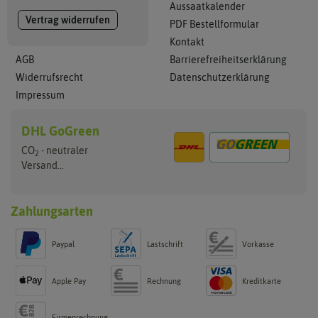
Aussaatkalender
Vertrag widerrufen
PDF Bestellformular
Kontakt
AGB
Barrierefreiheitserklärung
Widerrufsrecht
Datenschutzerklärung
Impressum
DHL GoGreen
CO
- neutraler
2
Versand...
Zahlungsarten
Paypal
Lastschrift
Vorkasse
Apple Pay
Rechnung
Kreditkarte
Firmenrechnung