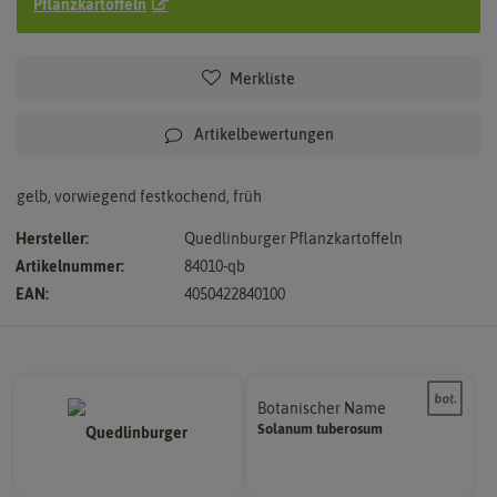
Pflanzkartoffeln
Merkliste
Artikelbewertungen
gelb, vorwiegend festkochend, früh
Hersteller:
Quedlinburger Pflanzkartoffeln
Artikelnummer:
84010-qb
EAN:
4050422840100
Botanischer Name
Bestimmung der Pflanze.
Solanum
tuberosum
Namen zur eindeutigen
Der botanische (lateinische)