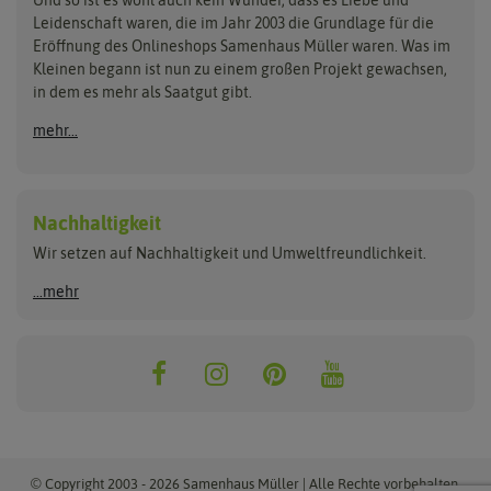
Und so ist es wohl auch kein Wunder, dass es Liebe und
BIOWOL
Feldsaaten Freudenberger
Kataloge
Leidenschaft waren, die im Jahr 2003 die Grundlage für die
Blumicorn
Fertil
Schnäppchen
Eröffnung des Onlineshops Samenhaus Müller waren. Was im
Kleinen begann ist nun zu einem großen Projekt gewachsen,
Bûten Birds
Flora Elite
Anzucht & Gartenzubehör
in dem es mehr als Saatgut gibt.
Bûten Home
Flora Elite Blumenzwiebeln
mehr...
Anzuchtschalen
Buzzy Seeds
Flora Fantastica
Anzuchttöpfe
Buzzy Gifts
Florex
Folien, Vliese und Netze
Growblocks, Erde & Dünger
Carl Pabst
Nachhaltigkeit
Heizmatte & Heizkabel
Wir setzen auf Nachhaltigkeit und Umweltfreundlichkeit.
Florissa
Hortitops
Kokos-Quelltabletten
Zimmergewächshaus
Flortis
Jansen Zaden
...mehr
FLORTUS
Jiffy
Gemüsesamen
Franchi Sementi
JUB Holland
Bohnen & Erbsen
Frankonia Samen
Kent & Stowe
Gurkensamen
Kohlsamen
Garland
Kiepenkerl
Kürbissamen
Gardissimo
kixx
Lauchsamen
© Copyright 2003 - 2026 Samenhaus Müller | Alle Rechte vorbehalten.