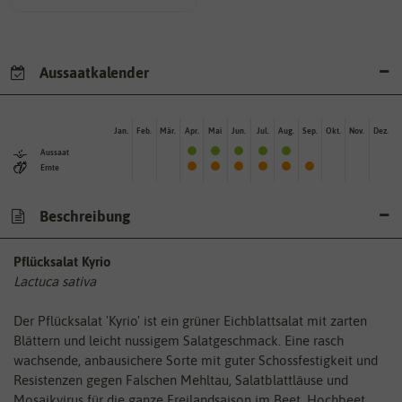
Aussaatkalender
Jan.
Feb.
Mär.
Apr.
Mai
Jun.
Jul.
Aug.
Sep.
Okt.
Nov.
Dez.
Aussaat
Ernte
Beschreibung
Pflücksalat Kyrio
Lactuca sativa
Der Pflücksalat 'Kyrio' ist ein grüner Eichblattsalat mit zarten
Blättern und leicht nussigem Salatgeschmack. Eine rasch
wachsende, anbausichere Sorte mit guter Schossfestigkeit und
Resistenzen gegen Falschen Mehltau, Salatblattläuse und
Mosaikvirus für die ganze Freilandsaison im Beet, Hochbeet