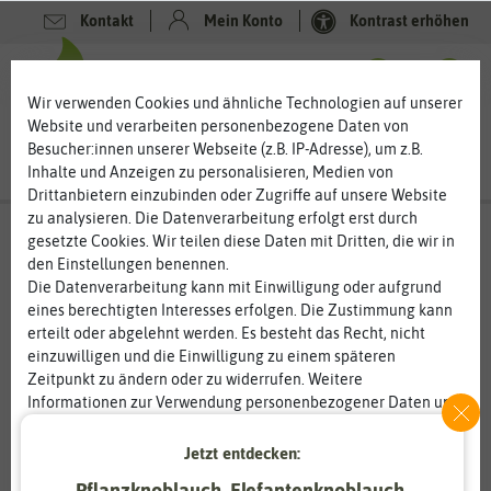
Kontakt
Mein Konto
Kontrast erhöhen
0
0
Wir verwenden Cookies und ähnliche Technologien auf unserer
Website und verarbeiten personenbezogene Daten von
Besucher:innen unserer Webseite (z.B. IP-Adresse), um z.B.
Inhalte und Anzeigen zu personalisieren, Medien von
Drittanbietern einzubinden oder Zugriffe auf unsere Website
zu analysieren. Die Datenverarbeitung erfolgt erst durch
gesetzte Cookies. Wir teilen diese Daten mit Dritten, die wir in
den Einstellungen benennen.
Die Datenverarbeitung kann mit Einwilligung oder aufgrund
eines berechtigten Interesses erfolgen. Die Zustimmung kann
erteilt oder abgelehnt werden. Es besteht das Recht, nicht
einzuwilligen und die Einwilligung zu einem späteren
Zeitpunkt zu ändern oder zu widerrufen. Weitere
Informationen zur Verwendung personenbezogener Daten und
den Diensten erklären wir in unserer
Daten­schutz­erklärung
.
Jetzt entdecken:
Essenziell
Statistik
Pflanzknoblauch, Elefantenknoblauch,