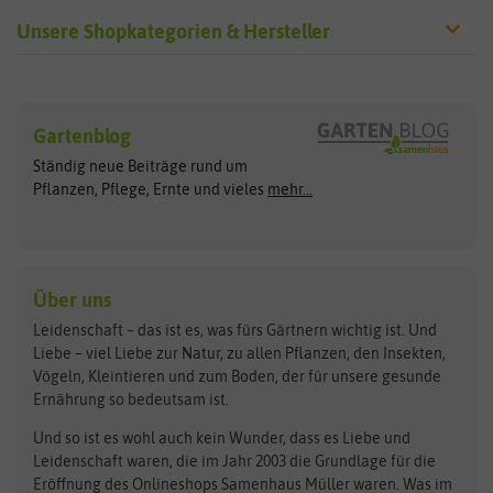
Unsere Shopkategorien & Hersteller
Sämereien
Hersteller
Blumensamen
Gartenblog
Exotische Samen
Arche Noah
Clever Pots
Ständig neue Beiträge rund um
Gemüsesamen
ASB Greenworld
COMPO
Pflanzen, Pflege, Ernte und vieles
mehr...
Gründünger
Keimsprossen
Austrosaat
Culinaris
Kiloware
baza
De Bolster Bio-Samen
Kleintiersaaten
Kräutersamen
Benary
Dobar
Über uns
Loretta-Rasen
Bingenheimer Saatgut
Dürr-Samen
Leidenschaft – das ist es, was fürs Gärtnern wichtig ist. Und
Obstsamen
Liebe – viel Liebe zur Natur, zu allen Pflanzen, den Insekten,
Pilzbrut
BioBalu
elho
Vögeln, Kleintieren und zum Boden, der für unsere gesunde
Rasensamen
Ernährung so bedeutsam ist.
Bionana
Eschenfelder
Steckzwiebeln
Zimmer & Kübelpflanzen
Und so ist es wohl auch kein Wunder, dass es Liebe und
BIOWOL
Feldsaaten Freudenberger
Kataloge
Leidenschaft waren, die im Jahr 2003 die Grundlage für die
Blumicorn
Fertil
Schnäppchen
Eröffnung des Onlineshops Samenhaus Müller waren. Was im