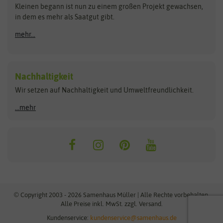
Kleinen begann ist nun zu einem großen Projekt gewachsen,
Bûten Birds
Flora Elite
Anzucht & Gartenzubehör
in dem es mehr als Saatgut gibt.
Bûten Home
Flora Elite Blumenzwiebeln
mehr...
Anzuchtschalen
Buzzy Seeds
Flora Fantastica
Anzuchttöpfe
Buzzy Gifts
Florex
Folien, Vliese und Netze
Growblocks, Erde & Dünger
Carl Pabst
Nachhaltigkeit
Heizmatte & Heizkabel
Wir setzen auf Nachhaltigkeit und Umweltfreundlichkeit.
Florissa
Hortitops
Kokos-Quelltabletten
Zimmergewächshaus
Flortis
Jansen Zaden
...mehr
FLORTUS
Jiffy
Gemüsesamen
Franchi Sementi
JUB Holland
Bohnen & Erbsen
Frankonia Samen
Kent & Stowe
Gurkensamen
Kohlsamen
Garland
Kiepenkerl
Kürbissamen
Gardissimo
kixx
Lauchsamen
© Copyright 2003 - 2026 Samenhaus Müller | Alle Rechte vorbehalten.
Maissamen
Alle Preise inkl. MwSt. zzgl. Versand.
GEVO
Küpper
Möhrensamen
Kundenservice:
kundenservice@samenhaus.de
Greenline
Ladbrooke Soil Blockers
Paprikasamen