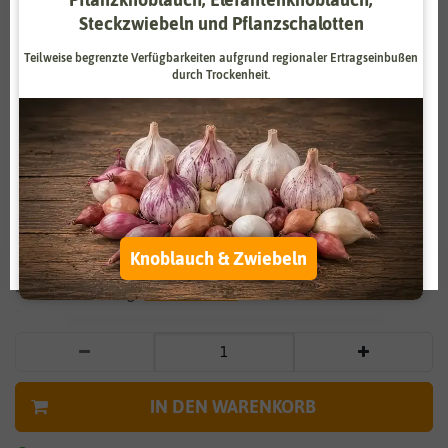
Steckzwiebeln und Pflanzschalotten
Zahlungsdienstleister
Marketing
Teilweise begrenzte Verfügbarkeiten aufgrund regionaler Ertragseinbußen
Externe Medien
Funktional
durch Trockenheit.
Weitere Einstellungen
Vergrößern durch berühren
Alle akzeptieren
Pflücksalat Kyrio
Alle ablehnen
3,59 €
*
Auswahl akzeptieren
Knoblauch & Zwiebeln
* inkl. 7% MwSt. zzgl.
Versandkosten
IN DEN WARENKORB