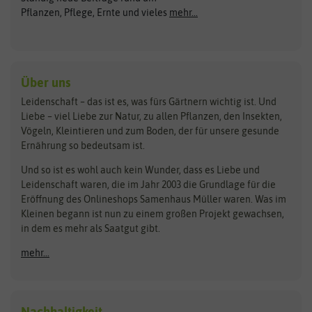
ASB Greenworld
COMPO
Pflanzen, Pflege, Ernte und vieles
mehr...
Gründünger
Keimsprossen
Austrosaat
Culinaris
Kiloware
baza
De Bolster Bio-Samen
Kleintiersaaten
Kräutersamen
Benary
Dobar
Über uns
Loretta-Rasen
Bingenheimer Saatgut
Dürr-Samen
Leidenschaft – das ist es, was fürs Gärtnern wichtig ist. Und
Obstsamen
Liebe – viel Liebe zur Natur, zu allen Pflanzen, den Insekten,
Pilzbrut
BioBalu
elho
Vögeln, Kleintieren und zum Boden, der für unsere gesunde
Rasensamen
Ernährung so bedeutsam ist.
Bionana
Eschenfelder
Steckzwiebeln
Zimmer & Kübelpflanzen
Und so ist es wohl auch kein Wunder, dass es Liebe und
BIOWOL
Feldsaaten Freudenberger
Kataloge
Leidenschaft waren, die im Jahr 2003 die Grundlage für die
Blumicorn
Fertil
Schnäppchen
Eröffnung des Onlineshops Samenhaus Müller waren. Was im
Kleinen begann ist nun zu einem großen Projekt gewachsen,
Bûten Birds
Flora Elite
Anzucht & Gartenzubehör
in dem es mehr als Saatgut gibt.
Bûten Home
Flora Elite Blumenzwiebeln
mehr...
Anzuchtschalen
Buzzy Seeds
Flora Fantastica
Anzuchttöpfe
Buzzy Gifts
Florex
Folien, Vliese und Netze
Growblocks, Erde & Dünger
Carl Pabst
Nachhaltigkeit