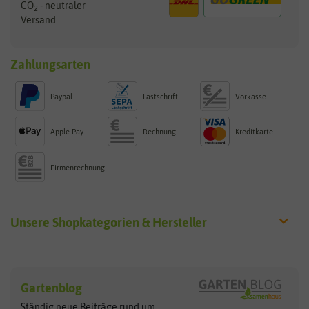
CO
- neutraler
2
Versand...
Zahlungsarten
Paypal
Lastschrift
Vorkasse
Apple Pay
Rechnung
Kreditkarte
Firmenrechnung
Unsere Shopkategorien & Hersteller
Sämereien
Hersteller
Blumensamen
Gartenblog
Exotische Samen
Arche Noah
Clever Pots
Ständig neue Beiträge rund um
Gemüsesamen