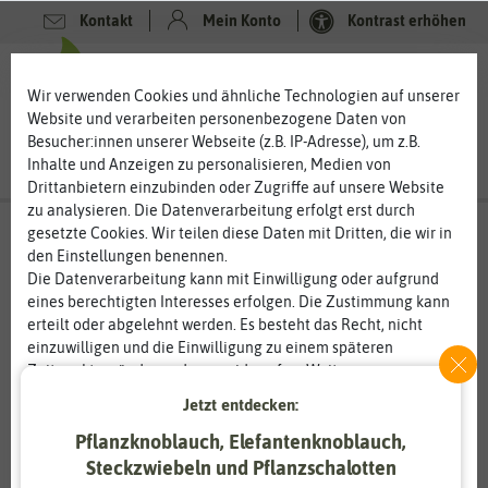
Kontakt
Mein Konto
Kontrast erhöhen
0
0
Wir verwenden Cookies und ähnliche Technologien auf unserer
Website und verarbeiten personenbezogene Daten von
Besucher:innen unserer Webseite (z.B. IP-Adresse), um z.B.
Inhalte und Anzeigen zu personalisieren, Medien von
Drittanbietern einzubinden oder Zugriffe auf unsere Website
zu analysieren. Die Datenverarbeitung erfolgt erst durch
gesetzte Cookies. Wir teilen diese Daten mit Dritten, die wir in
den Einstellungen benennen.
%
20
-
Die Datenverarbeitung kann mit Einwilligung oder aufgrund
eines berechtigten Interesses erfolgen. Die Zustimmung kann
erteilt oder abgelehnt werden. Es besteht das Recht, nicht
einzuwilligen und die Einwilligung zu einem späteren
Zeitpunkt zu ändern oder zu widerrufen. Weitere
Informationen zur Verwendung personenbezogener Daten und
Jetzt entdecken:
den Diensten erklären wir in unserer
Daten­schutz­erklärung
.
Pflanzknoblauch, Elefantenknoblauch,
Steckzwiebeln und Pflanzschalotten
Essenziell
Statistik