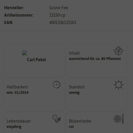
Hersteller:
Grüne Fee
Artikelnummer:
13150-cp
EAN:
4001336131501
Inhalt
ausreichend für ca. 80 Pflanzen
Wie viel ist enthalten
Haltbarkeit
Standort
sollte.
sonnig, vollsonnig)
min. 01/2024
sonnig
und Pflanzgut sehr gut keimen
Pflanze? (schattig, halbschattig,
Zeitpunkt, bis zu dem das Saat-
Wie viel Licht benötigt die
Lebensdauer
Blütenfarbe
mehrjährig.
einjährig
rot
Kann auch mehrfarbig sein.
einjährig, zweijährig oder
Wie ist die Blüte eingefärbt?
Pflanzen werden kategorisiert in: