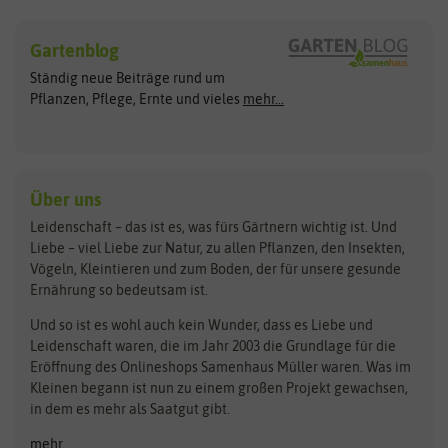
Sämereien
Hersteller
Blumensamen
Gartenblog
Exotische Samen
Arche Noah
Clever Pots
Ständig neue Beiträge rund um
Gemüsesamen
ASB Greenworld
COMPO
Pflanzen, Pflege, Ernte und vieles
mehr...
Gründünger
Keimsprossen
Austrosaat
Culinaris
Kiloware
baza
De Bolster Bio-Samen
Kleintiersaaten
Kräutersamen
Benary
Dobar
Über uns
Loretta-Rasen
Bingenheimer Saatgut
Dürr-Samen
Leidenschaft – das ist es, was fürs Gärtnern wichtig ist. Und
Obstsamen
Liebe – viel Liebe zur Natur, zu allen Pflanzen, den Insekten,
Pilzbrut
BioBalu
elho
Vögeln, Kleintieren und zum Boden, der für unsere gesunde
Rasensamen
Ernährung so bedeutsam ist.
Bionana
Eschenfelder
Steckzwiebeln
Zimmer & Kübelpflanzen
Und so ist es wohl auch kein Wunder, dass es Liebe und
BIOWOL
Feldsaaten Freudenberger
Kataloge
Leidenschaft waren, die im Jahr 2003 die Grundlage für die
Blumicorn
Fertil
Schnäppchen
Eröffnung des Onlineshops Samenhaus Müller waren. Was im
Kleinen begann ist nun zu einem großen Projekt gewachsen,
Bûten Birds
Flora Elite
Anzucht & Gartenzubehör
in dem es mehr als Saatgut gibt.
Bûten Home
Flora Elite Blumenzwiebeln
mehr...