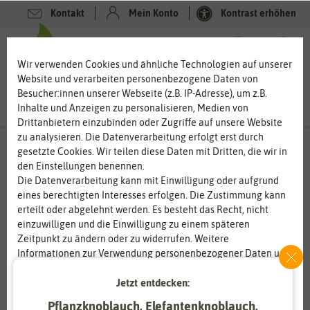
Kontakt
Mein Konto
Kontrast erhöhen
0
0
Wir verwenden Cookies und ähnliche Technologien auf unserer
Website und verarbeiten personenbezogene Daten von
Besucher:innen unserer Webseite (z.B. IP-Adresse), um z.B.
Inhalte und Anzeigen zu personalisieren, Medien von
Drittanbietern einzubinden oder Zugriffe auf unsere Website
zu analysieren. Die Datenverarbeitung erfolgt erst durch
gesetzte Cookies. Wir teilen diese Daten mit Dritten, die wir in
den Einstellungen benennen.
%
80
-
Die Datenverarbeitung kann mit Einwilligung oder aufgrund
eines berechtigten Interesses erfolgen. Die Zustimmung kann
erteilt oder abgelehnt werden. Es besteht das Recht, nicht
einzuwilligen und die Einwilligung zu einem späteren
Zeitpunkt zu ändern oder zu widerrufen. Weitere
Informationen zur Verwendung personenbezogener Daten und
den Diensten erklären wir in unserer
Daten­schutz­erklärung
.
Jetzt entdecken:
Essenziell
Statistik
Pflanzknoblauch, Elefantenknoblauch,