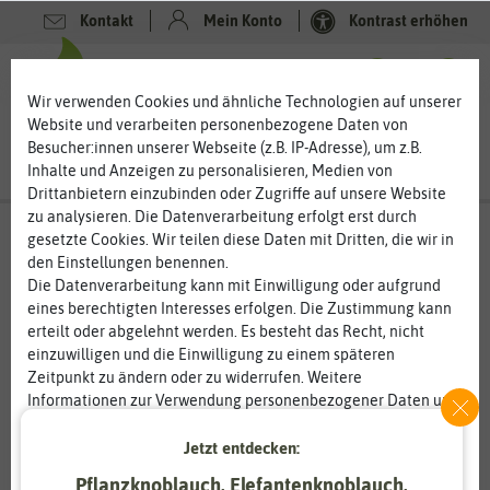
Kontakt
Mein Konto
Kontrast erhöhen
0
0
Wir verwenden Cookies und ähnliche Technologien auf unserer
Website und verarbeiten personenbezogene Daten von
Besucher:innen unserer Webseite (z.B. IP-Adresse), um z.B.
Inhalte und Anzeigen zu personalisieren, Medien von
Drittanbietern einzubinden oder Zugriffe auf unsere Website
zu analysieren. Die Datenverarbeitung erfolgt erst durch
gesetzte Cookies. Wir teilen diese Daten mit Dritten, die wir in
den Einstellungen benennen.
%
20
-
Die Datenverarbeitung kann mit Einwilligung oder aufgrund
eines berechtigten Interesses erfolgen. Die Zustimmung kann
erteilt oder abgelehnt werden. Es besteht das Recht, nicht
einzuwilligen und die Einwilligung zu einem späteren
Zeitpunkt zu ändern oder zu widerrufen. Weitere
Informationen zur Verwendung personenbezogener Daten und
den Diensten erklären wir in unserer
Daten­schutz­erklärung
.
Jetzt entdecken:
Essenziell
Statistik
Pflanzknoblauch, Elefantenknoblauch,