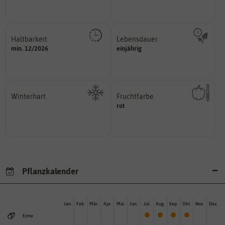
Der botanische (lateinische)
Haltbarkeit
Lebensdauer
sollte.
mehrjährig.
min. 12/2026
einjährig
und Pflanzgut sehr gut keimen
einjährig, zweijährig oder
Zeitpunkt, bis zu dem das Saat-
Pflanzen werden kategorisiert in:
Winterhart
Fruchtfarbe
hat.
Probleme überwintern können.
rot
sie nach dem Reifungsprozess
Pflanzen, die im Freien ohne
Die Farbe der reifen Frucht, die
Pflanzkalender
Jan.
Feb.
Mär.
Apr.
Mai
Jun.
Jul.
Aug.
Sep.
Okt.
Nov.
Dez.
Ernte