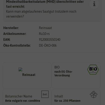
Mindesthaltbarkeitsdatum (MHD) überschritten oder
fast erreicht:
Kann man abgelaufenes Saatgut trotzdem noch
verwenden?
Hersteller:
Reinsaat
Artikelnummer:
Rü10-rs
EAN:
9120003550140
Öko-Kontrollstelle:
DE-ÖKO-006
BIO
nach EG Öko-
Landwirtschaft arbeiten.
Verordnung
den Richtlinien der biologischen
Saatgut aus Betrieben, die nach
Botanischer Name
Inhalt
Bestimmung der Pflanze.
Beta
vulgaris
var. conditiva
für ca. 250 Pflanzen
Namen zur eindeutigen
Wie viel ist enthalten