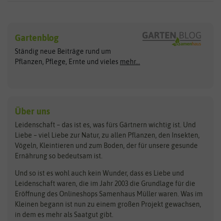
Sämereien
Hersteller
Blumensamen
Gartenblog
Exotische Samen
Arche Noah
Clever Pots
Ständig neue Beiträge rund um
Gemüsesamen
ASB Greenworld
COMPO
Pflanzen, Pflege, Ernte und vieles
mehr...
Gründünger
Keimsprossen
Austrosaat
Culinaris
Kiloware
baza
De Bolster Bio-Samen
Kleintiersaaten
Kräutersamen
Benary
Dobar
Über uns
Loretta-Rasen
Bingenheimer Saatgut
Dürr-Samen
Leidenschaft – das ist es, was fürs Gärtnern wichtig ist. Und
Obstsamen
Liebe – viel Liebe zur Natur, zu allen Pflanzen, den Insekten,
Pilzbrut
BioBalu
elho
Vögeln, Kleintieren und zum Boden, der für unsere gesunde
Rasensamen
Ernährung so bedeutsam ist.
Bionana
Eschenfelder
Steckzwiebeln
Zimmer & Kübelpflanzen
Und so ist es wohl auch kein Wunder, dass es Liebe und
BIOWOL
Feldsaaten Freudenberger
Kataloge
Leidenschaft waren, die im Jahr 2003 die Grundlage für die
Blumicorn
Fertil
Schnäppchen
Eröffnung des Onlineshops Samenhaus Müller waren. Was im
Kleinen begann ist nun zu einem großen Projekt gewachsen,
Bûten Birds
Flora Elite
Anzucht & Gartenzubehör
in dem es mehr als Saatgut gibt.