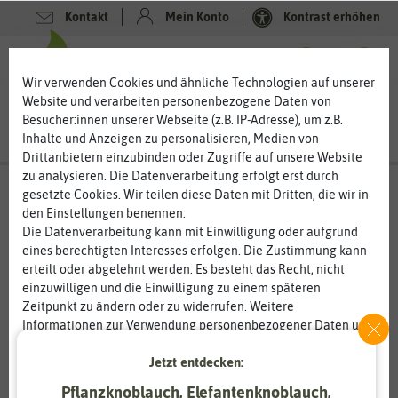
Kontakt
Mein Konto
Kontrast erhöhen
0
0
Wir verwenden Cookies und ähnliche Technologien auf unserer
Website und verarbeiten personenbezogene Daten von
Besucher:innen unserer Webseite (z.B. IP-Adresse), um z.B.
Inhalte und Anzeigen zu personalisieren, Medien von
Drittanbietern einzubinden oder Zugriffe auf unsere Website
zu analysieren. Die Datenverarbeitung erfolgt erst durch
gesetzte Cookies. Wir teilen diese Daten mit Dritten, die wir in
den Einstellungen benennen.
Die Datenverarbeitung kann mit Einwilligung oder aufgrund
eines berechtigten Interesses erfolgen. Die Zustimmung kann
erteilt oder abgelehnt werden. Es besteht das Recht, nicht
einzuwilligen und die Einwilligung zu einem späteren
Zeitpunkt zu ändern oder zu widerrufen. Weitere
Informationen zur Verwendung personenbezogener Daten und
den Diensten erklären wir in unserer
Daten­schutz­erklärung
.
Jetzt entdecken:
Essenziell
Statistik
Pflanzknoblauch, Elefantenknoblauch,