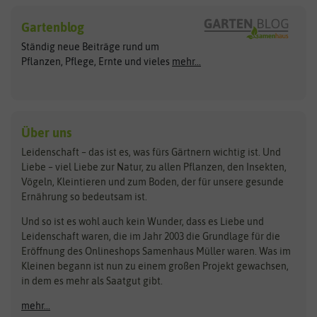
Hersteller
Blumensamen
Gartenblog
Exotische Samen
Arche Noah
Clever Pots
Ständig neue Beiträge rund um
Gemüsesamen
ASB Greenworld
COMPO
Pflanzen, Pflege, Ernte und vieles
mehr...
Gründünger
Keimsprossen
Austrosaat
Culinaris
Kiloware
baza
De Bolster Bio-Samen
Kleintiersaaten
Kräutersamen
Benary
Dobar
Über uns
Loretta-Rasen
Bingenheimer Saatgut
Dürr-Samen
Leidenschaft – das ist es, was fürs Gärtnern wichtig ist. Und
Obstsamen
Liebe – viel Liebe zur Natur, zu allen Pflanzen, den Insekten,
Pilzbrut
BioBalu
elho
Vögeln, Kleintieren und zum Boden, der für unsere gesunde
Rasensamen
Ernährung so bedeutsam ist.
Bionana
Eschenfelder
Steckzwiebeln
Zimmer & Kübelpflanzen
Und so ist es wohl auch kein Wunder, dass es Liebe und
BIOWOL
Feldsaaten Freudenberger
Kataloge
Leidenschaft waren, die im Jahr 2003 die Grundlage für die
Blumicorn
Fertil
Schnäppchen
Eröffnung des Onlineshops Samenhaus Müller waren. Was im
Kleinen begann ist nun zu einem großen Projekt gewachsen,
Bûten Birds
Flora Elite
Anzucht & Gartenzubehör
in dem es mehr als Saatgut gibt.
Bûten Home
Flora Elite Blumenzwiebeln
mehr...
Anzuchtschalen
Buzzy Seeds
Flora Fantastica