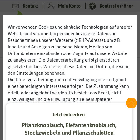
Kontakt
Mein Konto
Kontrast erhöhen
0
0
Wir verwenden Cookies und ähnliche Technologien auf unserer
Website und verarbeiten personenbezogene Daten von
Besucher:innen unserer Webseite (z.B. IP-Adresse), um z.B.
Inhalte und Anzeigen zu personalisieren, Medien von
Drittanbietern einzubinden oder Zugriffe auf unsere Website
zu analysieren. Die Datenverarbeitung erfolgt erst durch
gesetzte Cookies. Wir teilen diese Daten mit Dritten, die wir in
den Einstellungen benennen.
Die Datenverarbeitung kann mit Einwilligung oder aufgrund
eines berechtigten Interesses erfolgen. Die Zustimmung kann
erteilt oder abgelehnt werden. Es besteht das Recht, nicht
einzuwilligen und die Einwilligung zu einem späteren
Zeitpunkt zu ändern oder zu widerrufen. Weitere
Informationen zur Verwendung personenbezogener Daten und
Jetzt entdecken:
den Diensten erklären wir in unserer
Daten­schutz­erklärung
.
Pflanzknoblauch, Elefantenknoblauch,
Steckzwiebeln und Pflanzschalotten
Essenziell
Statistik