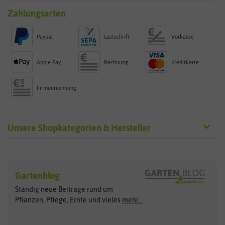
Zahlungsarten
Paypal
Lastschrift
Vorkasse
Apple Pay
Rechnung
Kreditkarte
Firmenrechnung
Unsere Shopkategorien & Hersteller
Sämereien
Hersteller
Blumensamen
Gartenblog
Exotische Samen
Arche Noah
Clever Pots
Ständig neue Beiträge rund um
Gemüsesamen
ASB Greenworld
COMPO
Pflanzen, Pflege, Ernte und vieles
mehr...
Gründünger
Keimsprossen
Austrosaat
Culinaris
Kiloware