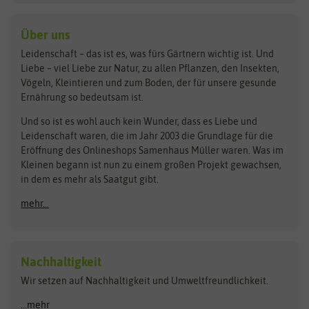
baza
De Bolster Bio-Samen
Kleintiersaaten
Kräutersamen
Benary
Dobar
Über uns
Loretta-Rasen
Bingenheimer Saatgut
Dürr-Samen
Leidenschaft – das ist es, was fürs Gärtnern wichtig ist. Und
Obstsamen
Liebe – viel Liebe zur Natur, zu allen Pflanzen, den Insekten,
Pilzbrut
BioBalu
elho
Vögeln, Kleintieren und zum Boden, der für unsere gesunde
Rasensamen
Ernährung so bedeutsam ist.
Bionana
Eschenfelder
Steckzwiebeln
Zimmer & Kübelpflanzen
Und so ist es wohl auch kein Wunder, dass es Liebe und
BIOWOL
Feldsaaten Freudenberger
Kataloge
Leidenschaft waren, die im Jahr 2003 die Grundlage für die
Blumicorn
Fertil
Schnäppchen
Eröffnung des Onlineshops Samenhaus Müller waren. Was im
Kleinen begann ist nun zu einem großen Projekt gewachsen,
Bûten Birds
Flora Elite
Anzucht & Gartenzubehör
in dem es mehr als Saatgut gibt.
Bûten Home
Flora Elite Blumenzwiebeln
mehr...
Anzuchtschalen
Buzzy Seeds
Flora Fantastica
Anzuchttöpfe
Buzzy Gifts
Florex
Folien, Vliese und Netze
Growblocks, Erde & Dünger
Carl Pabst
Nachhaltigkeit
Heizmatte & Heizkabel
Wir setzen auf Nachhaltigkeit und Umweltfreundlichkeit.
Florissa
Hortitops
Kokos-Quelltabletten
Zimmergewächshaus
Flortis
Jansen Zaden
...mehr