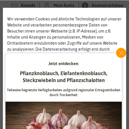
Kontakt
Mein Konto
Kontrast erhöhen
Filter
0
0
Wir verwenden Cookies und ähnliche Technologien auf unserer
Website und verarbeiten personenbezogene Daten von
Besucher:innen unserer Webseite (z.B. IP-Adresse), um z.B.
Inhalte und Anzeigen zu personalisieren, Medien von
Drittanbietern einzubinden oder Zugriffe auf unsere Website
zu analysieren. Die Datenverarbeitung erfolgt erst durch
gesetzte Cookies. Wir teilen diese Daten mit Dritten, die wir in
Suchergebnisse für
Kugeldistel
(
2
Treffer)
den Einstellungen benennen.
Jetzt entdecken:
Die Datenverarbeitung kann mit Einwilligung oder aufgrund
Pflanzknoblauch, Elefantenknoblauch,
eines berechtigten Interesses erfolgen. Die Zustimmung kann
Steckzwiebeln und Pflanzschalotten
erteilt oder abgelehnt werden. Es besteht das Recht, nicht
einzuwilligen und die Einwilligung zu einem späteren
Teilweise begrenzte Verfügbarkeiten aufgrund regionaler Ertragseinbußen
Zeitpunkt zu ändern oder zu widerrufen. Weitere
durch Trockenheit.
Informationen zur Verwendung personenbezogener Daten und
2 Ergebnisse
gefunden
den Diensten erklären wir in unserer
Daten­schutz­erklärung
.
Essenziell
Statistik
Zahlungsdienstleister
Marketing