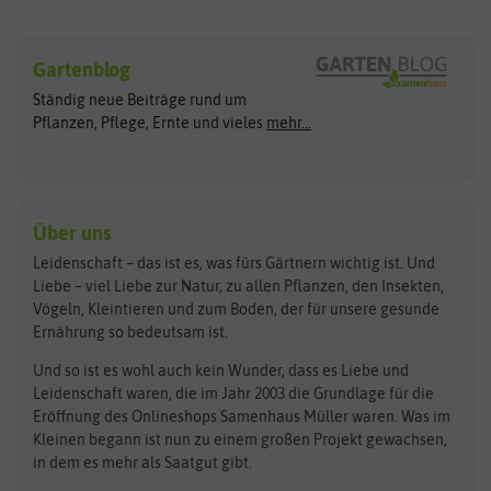
Sämereien
Hersteller
Blumensamen
Gartenblog
Exotische Samen
Arche Noah
Clever Pots
Ständig neue Beiträge rund um
Gemüsesamen
ASB Greenworld
COMPO
Pflanzen, Pflege, Ernte und vieles
mehr...
Gründünger
Keimsprossen
Austrosaat
Culinaris
Kiloware
baza
De Bolster Bio-Samen
Kleintiersaaten
Kräutersamen
Benary
Dobar
Über uns
Loretta-Rasen
Bingenheimer Saatgut
Dürr-Samen
Leidenschaft – das ist es, was fürs Gärtnern wichtig ist. Und
Obstsamen
Liebe – viel Liebe zur Natur, zu allen Pflanzen, den Insekten,
Pilzbrut
BioBalu
elho
Vögeln, Kleintieren und zum Boden, der für unsere gesunde
Rasensamen
Ernährung so bedeutsam ist.
Bionana
Eschenfelder
Steckzwiebeln
Zimmer & Kübelpflanzen
Und so ist es wohl auch kein Wunder, dass es Liebe und
BIOWOL
Feldsaaten Freudenberger
Kataloge
Leidenschaft waren, die im Jahr 2003 die Grundlage für die
Blumicorn
Fertil
Schnäppchen
Eröffnung des Onlineshops Samenhaus Müller waren. Was im
Kleinen begann ist nun zu einem großen Projekt gewachsen,
Bûten Birds
Flora Elite
Anzucht & Gartenzubehör
in dem es mehr als Saatgut gibt.
Bûten Home
Flora Elite Blumenzwiebeln