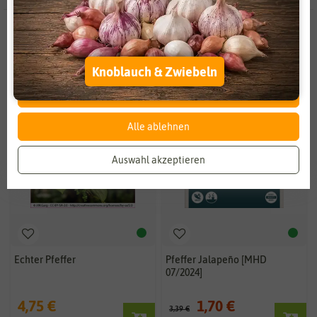
Zahlungsdienstleister
Marketing
Externe Medien
Funktional
BIO
-50%
Weitere Einstellungen
Knoblauch & Zwiebeln
Alle akzeptieren
Alle ablehnen
Auswahl akzeptieren
Echter Pfeffer
Pfeffer Jalapeño [MHD
07/2024]
4,75 €
1,70 €
3,39 €