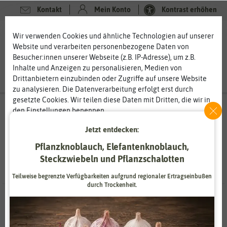
Kontakt
Mein Konto
Kontrast erhöhen
Filter
0
0
Wir verwenden Cookies und ähnliche Technologien auf unserer
Website und verarbeiten personenbezogene Daten von
Besucher:innen unserer Webseite (z.B. IP-Adresse), um z.B.
Inhalte und Anzeigen zu personalisieren, Medien von
Drittanbietern einzubinden oder Zugriffe auf unsere Website
zu analysieren. Die Datenverarbeitung erfolgt erst durch
gesetzte Cookies. Wir teilen diese Daten mit Dritten, die wir in
Suchergebnisse für
echter pfeffer
(
4
Treffer)
den Einstellungen benennen.
Die Datenverarbeitung kann mit Einwilligung oder aufgrund
Jetzt entdecken:
eines berechtigten Interesses erfolgen. Die Zustimmung kann
erteilt oder abgelehnt werden. Es besteht das Recht, nicht
Pflanzknoblauch, Elefantenknoblauch,
einzuwilligen und die Einwilligung zu einem späteren
Steckzwiebeln und Pflanzschalotten
Zeitpunkt zu ändern oder zu widerrufen. Weitere
Informationen zur Verwendung personenbezogener Daten und
Teilweise begrenzte Verfügbarkeiten aufgrund regionaler Ertragseinbußen
den Diensten erklären wir in unserer
Daten­schutz­erklärung
.
durch Trockenheit.
4 Ergebnisse
gefunden
Essenziell
Statistik