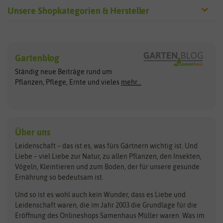
Unsere Shopkategorien & Hersteller
Sämereien
Hersteller
Blumensamen
Gartenblog
Exotische Samen
Arche Noah
Clever Pots
Ständig neue Beiträge rund um
Gemüsesamen
ASB Greenworld
COMPO
Pflanzen, Pflege, Ernte und vieles
mehr...
Gründünger
Keimsprossen
Austrosaat
Culinaris
Kiloware
baza
De Bolster Bio-Samen
Kleintiersaaten
Kräutersamen
Benary
Dobar
Über uns
Loretta-Rasen
Bingenheimer Saatgut
Dürr-Samen
Leidenschaft – das ist es, was fürs Gärtnern wichtig ist. Und
Obstsamen
Liebe – viel Liebe zur Natur, zu allen Pflanzen, den Insekten,
Pilzbrut
BioBalu
elho
Vögeln, Kleintieren und zum Boden, der für unsere gesunde
Rasensamen
Ernährung so bedeutsam ist.
Bionana
Eschenfelder
Steckzwiebeln
Zimmer & Kübelpflanzen
Und so ist es wohl auch kein Wunder, dass es Liebe und
BIOWOL
Feldsaaten Freudenberger
Kataloge
Leidenschaft waren, die im Jahr 2003 die Grundlage für die
Blumicorn
Fertil
Schnäppchen
Eröffnung des Onlineshops Samenhaus Müller waren. Was im