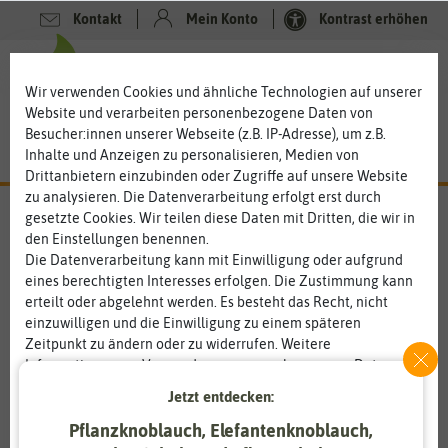
Kontakt
Mein Konto
Kontrast erhöhen
0
0
Wir verwenden Cookies und ähnliche Technologien auf unserer
Website und verarbeiten personenbezogene Daten von
Besucher:innen unserer Webseite (z.B. IP-Adresse), um z.B.
Inhalte und Anzeigen zu personalisieren, Medien von
Drittanbietern einzubinden oder Zugriffe auf unsere Website
zu analysieren. Die Datenverarbeitung erfolgt erst durch
gesetzte Cookies. Wir teilen diese Daten mit Dritten, die wir in
den Einstellungen benennen.
%
20
-
Die Datenverarbeitung kann mit Einwilligung oder aufgrund
eines berechtigten Interesses erfolgen. Die Zustimmung kann
erteilt oder abgelehnt werden. Es besteht das Recht, nicht
einzuwilligen und die Einwilligung zu einem späteren
Zeitpunkt zu ändern oder zu widerrufen. Weitere
Informationen zur Verwendung personenbezogener Daten und
den Diensten erklären wir in unserer
Daten­schutz­erklärung
.
Jetzt entdecken:
Pflanzknoblauch, Elefantenknoblauch,
Essenziell
Statistik