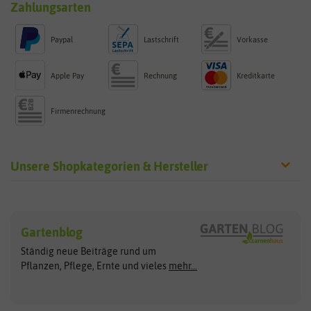
Zahlungsarten
Paypal
Lastschrift
Vorkasse
Apple Pay
Rechnung
Kreditkarte
Firmenrechnung
Unsere Shopkategorien & Hersteller
Sämereien
Hersteller
Blumensamen
Gartenblog
Exotische Samen
Arche Noah
Clever Pots
Ständig neue Beiträge rund um
Gemüsesamen
ASB Greenworld
COMPO
Pflanzen, Pflege, Ernte und vieles
mehr...
Gründünger
Keimsprossen
Austrosaat
Culinaris
Kiloware
baza
De Bolster Bio-Samen