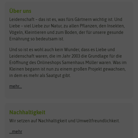
Kleintiersaaten
Kräutersamen
Benary
Dobar
Über uns
Loretta-Rasen
Bingenheimer Saatgut
Dürr-Samen
Leidenschaft – das ist es, was fürs Gärtnern wichtig ist. Und
Obstsamen
Liebe – viel Liebe zur Natur, zu allen Pflanzen, den Insekten,
Pilzbrut
BioBalu
elho
Vögeln, Kleintieren und zum Boden, der für unsere gesunde
Rasensamen
Ernährung so bedeutsam ist.
Bionana
Eschenfelder
Steckzwiebeln
Zimmer & Kübelpflanzen
Und so ist es wohl auch kein Wunder, dass es Liebe und
BIOWOL
Feldsaaten Freudenberger
Kataloge
Leidenschaft waren, die im Jahr 2003 die Grundlage für die
Blumicorn
Fertil
Schnäppchen
Eröffnung des Onlineshops Samenhaus Müller waren. Was im
Kleinen begann ist nun zu einem großen Projekt gewachsen,
Bûten Birds
Flora Elite
Anzucht & Gartenzubehör
in dem es mehr als Saatgut gibt.
Bûten Home
Flora Elite Blumenzwiebeln
mehr...
Anzuchtschalen
Buzzy Seeds
Flora Fantastica
Anzuchttöpfe
Buzzy Gifts
Florex
Folien, Vliese und Netze
Growblocks, Erde & Dünger
Carl Pabst
Nachhaltigkeit
Heizmatte & Heizkabel
Wir setzen auf Nachhaltigkeit und Umweltfreundlichkeit.
Florissa
Hortitops
Kokos-Quelltabletten
Zimmergewächshaus
Flortis
Jansen Zaden
...mehr