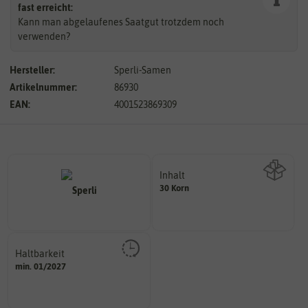
fast erreicht:
Kann man abgelaufenes Saatgut trotzdem noch
verwenden?
Hersteller:
Sperli-Samen
Artikelnummer:
86930
EAN:
4001523869309
Inhalt
30 Korn
Wie viel ist enthalten
Haltbarkeit
sollte.
min. 01/2027
und Pflanzgut sehr gut keimen
Zeitpunkt, bis zu dem das Saat-