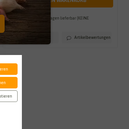
IN DEN WARENKORB
Innerhalb von 7-10 Tagen lieferbar (KEINE
TEILLIEFERUNG)
Artikelbewertungen
Merkliste
ieren
nen
ptieren