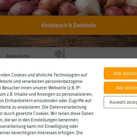
Knoblauch & Zwiebeln
Inhalt
Lebensdauer
mehrjährig.
Wie viel ist enthalten
einjährig, zweijährig oder
ausreichend für ca. 30 Pflanzen
mehrjährig
Pflanzen werden kategorisiert in:
Blütenfarbe
auch mehrfarbig sein.
bunt
Wie ist die Blüte eingefärbt? Kann
Alle akzept
enden Cookies und ähnliche Technologien auf
Website und verarbeiten personenbezogene
 Besucher:innen unserer Webseite (z.B. IP-
Alle ableh
 um z.B. Inhalte und Anzeigen zu personalisieren,
n Drittanbietern einzubinden oder Zugriffe auf
Auswahl akze
bsite zu analysieren. Die Datenverarbeitung
rst durch gesetzte Cookies. Wir teilen diese Daten
en, die wir in den Einstellungen benennen.
verarbeitung kann mit Einwilligung oder
eines berechtigten Interesses erfolgen. Die