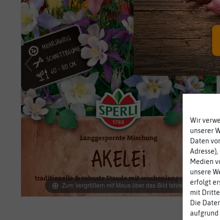
Wir verw
unserer 
Daten von
Adresse),
Medien vo
unsere We
erfolgt e
Zum Vergrößern mit Maus über das Bild fahren
mit Dritt
Die Daten
aufgrund 