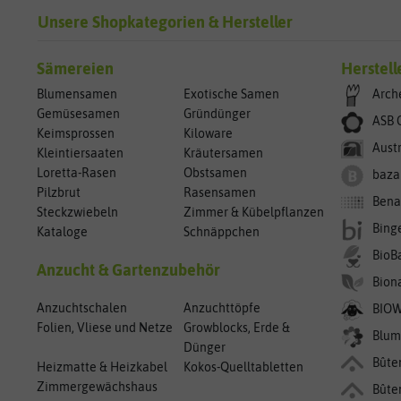
Unsere Shopkategorien & Hersteller
Sämereien
Herstell
Blumensamen
Exotische Samen
Arch
Gemüsesamen
Gründünger
ASB 
Keimsprossen
Kiloware
Aust
Kleintiersaaten
Kräutersamen
Loretta-Rasen
Obstsamen
baza
Pilzbrut
Rasensamen
Bena
Steckzwiebeln
Zimmer & Kübelpflanzen
Bing
Kataloge
Schnäppchen
BioB
Anzucht & Gartenzubehör
Bion
Anzuchtschalen
Anzuchttöpfe
BIO
Folien, Vliese und Netze
Growblocks, Erde &
Blum
Dünger
Bûte
Heizmatte & Heizkabel
Kokos-Quelltabletten
Zimmergewächshaus
Bûte