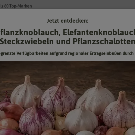
ls 60 Top-Marken
Jetzt entdecken:
Su
flanzknoblauch, Elefantenknoblauc
Steckzwiebeln und Pflanzschalotte
Gartenzubehör
Gründünger & -düngung
Pflanzgut
Keimspros
egrenzte Verfügbarkeiten aufgrund regionaler Ertragseinbußen durch 
Akelei Langgespornte Mischung
winterharte Staude, Höhe ca. 80 cm
Hersteller:
Sperli-Samen
Artikelnummer:
85030
EAN:
4001523850307