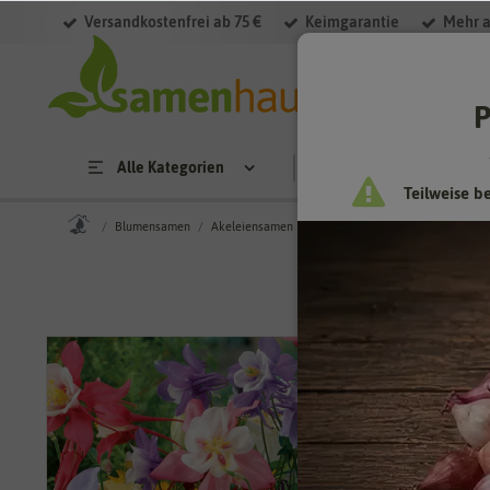
Versandkostenfrei ab 75 €
Keimgarantie
Mehr a
P
Alle Kategorien
Saatgut
Anzucht & 
Teilweise b
Blumensamen
Akeleiensamen
Akelei Langgespornte Mischung