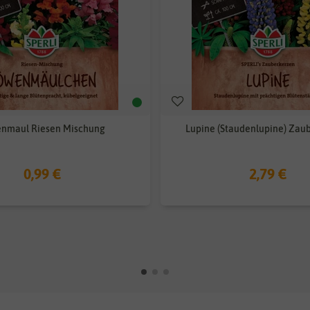
nmaul Riesen Mischung
Lupine (Staudenlupine) Zau
0,99 €
2,79 €