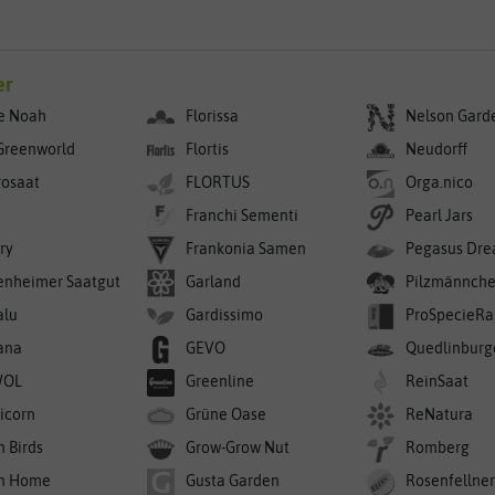
er
e Noah
Florissa
Nelson Gard
Greenworld
Flortis
Neudorff
rosaat
FLORTUS
Orga.nico
Franchi Sementi
Pearl Jars
ry
Frankonia Samen
Pegasus Dre
enheimer Saatgut
Garland
Pilzmännch
alu
Gardissimo
ProSpecieRa
ana
GEVO
Quedlinburg
WOL
Greenline
ReinSaat
icorn
Grüne Oase
ReNatura
n Birds
Grow-Grow Nut
Romberg
n Home
Gusta Garden
Rosenfellne