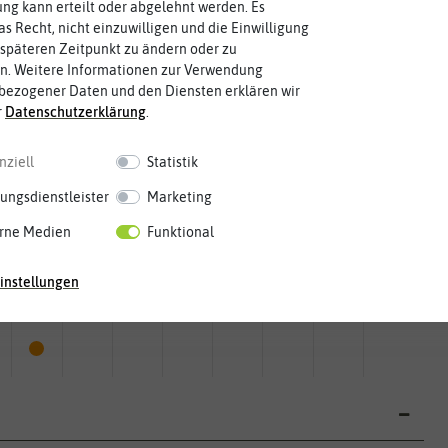
g kann erteilt oder abgelehnt werden. Es
as Recht, nicht einzuwilligen und die Einwilligung
späteren Zeitpunkt zu ändern oder zu
n. Weitere Informationen zur Verwendung
bezogener Daten und den Diensten erklären wir
r
Daten­schutz­erklärung
.
nziell
Statistik
ungsdienstleister
Marketing
rne Medien
Funktional
instellungen
Mai
Jun.
Jul.
Aug.
Sep.
Okt.
Nov.
Dez.