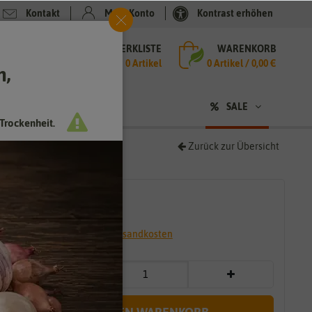
Kontakt
Mein Konto
Kontrast erhöhen
MERKLISTE
WARENKORB
che
0 Artikel
0
Artikel /
0,00 €
h,
n
sen
❤ für Tiere
SALE
Trockenheit.
Zurück zur Übersicht
1,59 €
*
* inkl. 7% MwSt. zzgl.
Versandkosten