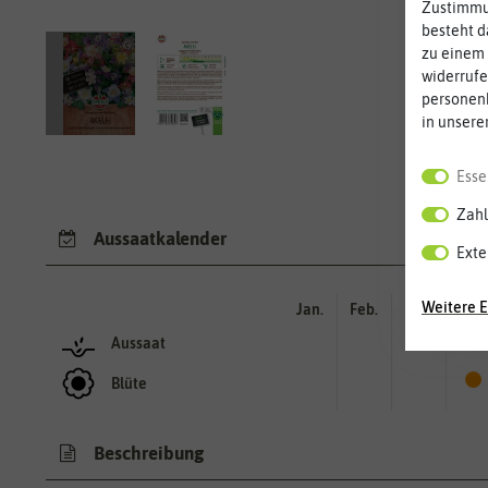
Zustimmun
besteht d
zu einem 
widerrufe
personen
in unsere
Esse
Zahl
Aussaatkalender
Exte
Weitere E
Jan.
Feb.
Mär.
Apr.
Aussaat
Blüte
Beschreibung