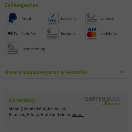
Zahlungsarten
Paypal
Lastschrift
Vorkasse
Apple Pay
Rechnung
Kreditkarte
Firmenrechnung
Unsere Shopkategorien & Hersteller
Sämereien
Hersteller
Blumensamen
Gartenblog
Exotische Samen
Arche Noah
Clever Pots
Ständig neue Beiträge rund um
Gemüsesamen
ASB Greenworld
COMPO
Pflanzen, Pflege, Ernte und vieles
mehr...
Gründünger
Keimsprossen
Austrosaat
Culinaris
Kiloware