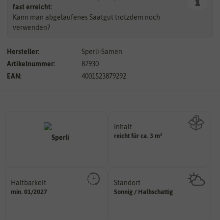
fast erreicht:
Kann man abgelaufenes Saatgut trotzdem noch
verwenden?
Hersteller:
Sperli-Samen
Artikelnummer:
87930
EAN:
4001523879292
Inhalt
reicht für ca. 3 m²
Wie viel ist enthalten
Haltbarkeit
Standort
sollte.
sonnig, vollsonnig)
min. 01/2027
Sonnig / Halbschattig
und Pflanzgut sehr gut keimen
Pflanze? (schattig, halbschattig,
Zeitpunkt, bis zu dem das Saat-
Wie viel Licht benötigt die