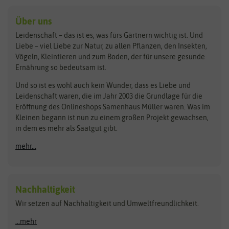
baza
De Bolster Bio-Samen
Kleintiersaaten
Kräutersamen
Benary
Dobar
Über uns
Loretta-Rasen
Bingenheimer Saatgut
Dürr-Samen
Leidenschaft – das ist es, was fürs Gärtnern wichtig ist. Und
Obstsamen
Liebe – viel Liebe zur Natur, zu allen Pflanzen, den Insekten,
Pilzbrut
BioBalu
elho
Vögeln, Kleintieren und zum Boden, der für unsere gesunde
Rasensamen
Ernährung so bedeutsam ist.
Bionana
Eschenfelder
Steckzwiebeln
Zimmer & Kübelpflanzen
Und so ist es wohl auch kein Wunder, dass es Liebe und
BIOWOL
Feldsaaten Freudenberger
Kataloge
Leidenschaft waren, die im Jahr 2003 die Grundlage für die
Blumicorn
Fertil
Schnäppchen
Eröffnung des Onlineshops Samenhaus Müller waren. Was im
Kleinen begann ist nun zu einem großen Projekt gewachsen,
Bûten Birds
Flora Elite
Anzucht & Gartenzubehör
in dem es mehr als Saatgut gibt.
Bûten Home
Flora Elite Blumenzwiebeln
mehr...
Anzuchtschalen
Buzzy Seeds
Flora Fantastica
Anzuchttöpfe
Buzzy Gifts
Florex
Folien, Vliese und Netze
Growblocks, Erde & Dünger
Carl Pabst
Nachhaltigkeit
Heizmatte & Heizkabel
Wir setzen auf Nachhaltigkeit und Umweltfreundlichkeit.
Florissa
Hortitops
Kokos-Quelltabletten
Zimmergewächshaus
Flortis
Jansen Zaden
...mehr