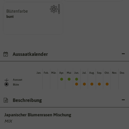
Blütenfarbe
bunt
Kann auch mehrfarbig sein.
Wie ist die Blüte eingefärbt?
Aussaatkalender
Jan.
Feb.
Mär.
Apr.
Mai
Jun.
Jul.
Aug.
Sep.
Okt.
Nov.
Dez.
Aussaat
Blüte
Beschreibung
Japanischer Blumenrasen Mischung
MIX