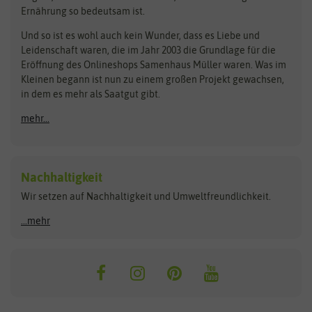
Rasensamen
Ernährung so bedeutsam ist.
Bionana
Eschenfelder
Steckzwiebeln
Zimmer & Kübelpflanzen
Und so ist es wohl auch kein Wunder, dass es Liebe und
BIOWOL
Feldsaaten Freudenberger
Kataloge
Leidenschaft waren, die im Jahr 2003 die Grundlage für die
Blumicorn
Fertil
Schnäppchen
Eröffnung des Onlineshops Samenhaus Müller waren. Was im
Kleinen begann ist nun zu einem großen Projekt gewachsen,
Bûten Birds
Flora Elite
Anzucht & Gartenzubehör
in dem es mehr als Saatgut gibt.
Bûten Home
Flora Elite Blumenzwiebeln
mehr...
Anzuchtschalen
Buzzy Seeds
Flora Fantastica
Anzuchttöpfe
Buzzy Gifts
Florex
Folien, Vliese und Netze
Growblocks, Erde & Dünger
Carl Pabst
Nachhaltigkeit
Heizmatte & Heizkabel
Wir setzen auf Nachhaltigkeit und Umweltfreundlichkeit.
Florissa
Hortitops
Kokos-Quelltabletten
Zimmergewächshaus
Flortis
Jansen Zaden
...mehr
FLORTUS
Jiffy
Gemüsesamen
Franchi Sementi
JUB Holland
Bohnen & Erbsen
Frankonia Samen
Kent & Stowe
Gurkensamen
Kohlsamen
Garland
Kiepenkerl