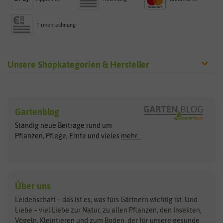
Firmenrechnung
Unsere Shopkategorien & Hersteller
Sämereien
Hersteller
Blumensamen
Gartenblog
Exotische Samen
Arche Noah
Clever Pots
Ständig neue Beiträge rund um
Gemüsesamen
ASB Greenworld
COMPO
Pflanzen, Pflege, Ernte und vieles
mehr...
Gründünger
Keimsprossen
Austrosaat
Culinaris
Kiloware
baza
De Bolster Bio-Samen
Kleintiersaaten
Kräutersamen
Benary
Dobar
Über uns
Loretta-Rasen
Bingenheimer Saatgut
Dürr-Samen
Leidenschaft – das ist es, was fürs Gärtnern wichtig ist. Und
Obstsamen
Liebe – viel Liebe zur Natur, zu allen Pflanzen, den Insekten,
Pilzbrut
BioBalu
elho
Vögeln, Kleintieren und zum Boden, der für unsere gesunde