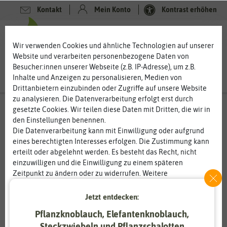
Kontakt
Mein Konto
Kontrast erhöhen
0
0
Wir verwenden Cookies und ähnliche Technologien auf unserer
Website und verarbeiten personenbezogene Daten von
Besucher:innen unserer Webseite (z.B. IP-Adresse), um z.B.
Inhalte und Anzeigen zu personalisieren, Medien von
Drittanbietern einzubinden oder Zugriffe auf unsere Website
zu analysieren. Die Datenverarbeitung erfolgt erst durch
gesetzte Cookies. Wir teilen diese Daten mit Dritten, die wir in
den Einstellungen benennen.
Die Datenverarbeitung kann mit Einwilligung oder aufgrund
eines berechtigten Interesses erfolgen. Die Zustimmung kann
erteilt oder abgelehnt werden. Es besteht das Recht, nicht
einzuwilligen und die Einwilligung zu einem späteren
Zeitpunkt zu ändern oder zu widerrufen. Weitere
Informationen zur Verwendung personenbezogener Daten und
den Diensten erklären wir in unserer
Daten­schutz­erklärung
.
Jetzt entdecken:
Pflanzknoblauch, Elefantenknoblauch,
Essenziell
Statistik
Steckzwiebeln und Pflanzschalotten