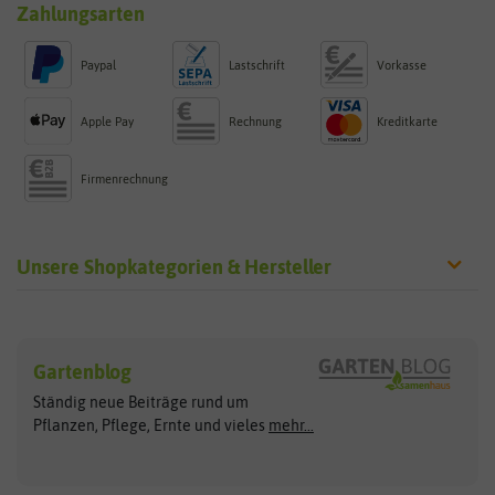
Zahlungsarten
Paypal
Lastschrift
Vorkasse
Apple Pay
Rechnung
Kreditkarte
Firmenrechnung
Unsere Shopkategorien & Hersteller
Sämereien
Hersteller
Blumensamen
Gartenblog
Exotische Samen
Arche Noah
Clever Pots
Ständig neue Beiträge rund um
Gemüsesamen
ASB Greenworld
COMPO
Pflanzen, Pflege, Ernte und vieles
mehr...
Gründünger
Keimsprossen
Austrosaat
Culinaris
Kiloware
baza
De Bolster Bio-Samen