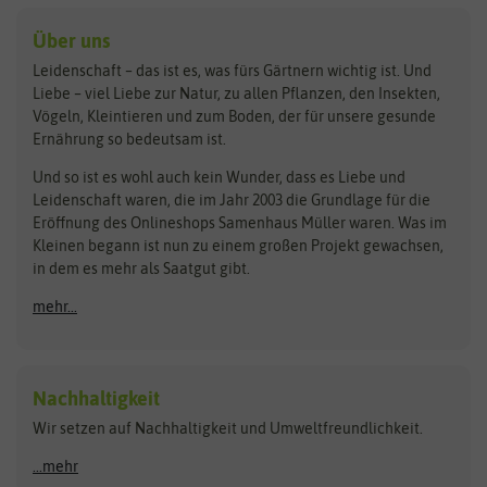
Kleintiersaaten
Kräutersamen
Benary
Dobar
Über uns
Loretta-Rasen
Bingenheimer Saatgut
Dürr-Samen
Leidenschaft – das ist es, was fürs Gärtnern wichtig ist. Und
Obstsamen
Liebe – viel Liebe zur Natur, zu allen Pflanzen, den Insekten,
Pilzbrut
BioBalu
elho
Vögeln, Kleintieren und zum Boden, der für unsere gesunde
Rasensamen
Ernährung so bedeutsam ist.
Bionana
Eschenfelder
Steckzwiebeln
Zimmer & Kübelpflanzen
Und so ist es wohl auch kein Wunder, dass es Liebe und
BIOWOL
Feldsaaten Freudenberger
Kataloge
Leidenschaft waren, die im Jahr 2003 die Grundlage für die
Blumicorn
Fertil
Schnäppchen
Eröffnung des Onlineshops Samenhaus Müller waren. Was im
Kleinen begann ist nun zu einem großen Projekt gewachsen,
Bûten Birds
Flora Elite
Anzucht & Gartenzubehör
in dem es mehr als Saatgut gibt.
Bûten Home
Flora Elite Blumenzwiebeln
mehr...
Anzuchtschalen
Buzzy Seeds
Flora Fantastica
Anzuchttöpfe
Buzzy Gifts
Florex
Folien, Vliese und Netze
Growblocks, Erde & Dünger
Carl Pabst
Nachhaltigkeit
Heizmatte & Heizkabel
Wir setzen auf Nachhaltigkeit und Umweltfreundlichkeit.
Florissa
Hortitops
Kokos-Quelltabletten
Zimmergewächshaus
Flortis
Jansen Zaden
...mehr