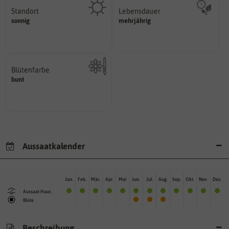
Standort
Lebensdauer
sonnig, vollsonnig)
mehrjährig.
sonnig
mehrjährig
Pflanze? (schattig, halbschattig,
einjährig, zweijährig oder
Wie viel Licht benötigt die
Pflanzen werden kategorisiert in:
Blütenfarbe
bunt
Kann auch mehrfarbig sein.
Wie ist die Blüte eingefärbt?
Aussaatkalender
Jan.
Feb.
Mär.
Apr.
Mai
Jun.
Jul.
Aug.
Sep.
Okt.
Nov.
Dez.
Aussaat Haus
Blüte
Beschreibung