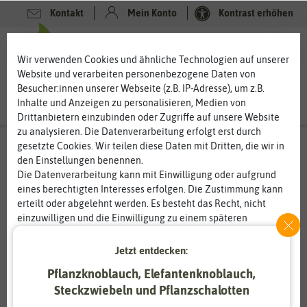
Kontakt
Mein Konto
Kontrast erhöhen
0
0
Wir verwenden Cookies und ähnliche Technologien auf unserer
Website und verarbeiten personenbezogene Daten von
Besucher:innen unserer Webseite (z.B. IP-Adresse), um z.B.
Inhalte und Anzeigen zu personalisieren, Medien von
Drittanbietern einzubinden oder Zugriffe auf unsere Website
zu analysieren. Die Datenverarbeitung erfolgt erst durch
gesetzte Cookies. Wir teilen diese Daten mit Dritten, die wir in
den Einstellungen benennen.
Die Datenverarbeitung kann mit Einwilligung oder aufgrund
eines berechtigten Interesses erfolgen. Die Zustimmung kann
erteilt oder abgelehnt werden. Es besteht das Recht, nicht
einzuwilligen und die Einwilligung zu einem späteren
Zeitpunkt zu ändern oder zu widerrufen. Weitere
Informationen zur Verwendung personenbezogener Daten und
Jetzt entdecken:
den Diensten erklären wir in unserer
Daten­schutz­erklärung
.
Pflanzknoblauch, Elefantenknoblauch,
Steckzwiebeln und Pflanzschalotten
Essenziell
Statistik