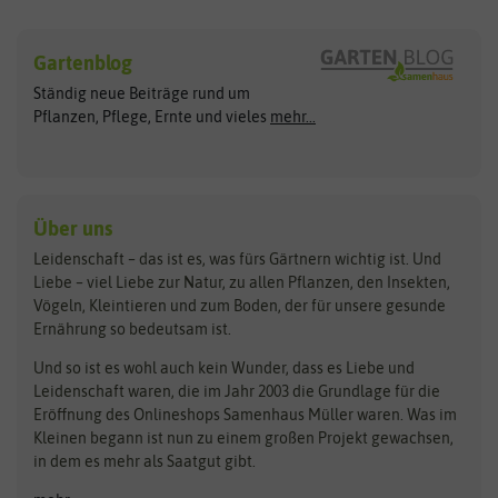
Sämereien
Hersteller
Blumensamen
Gartenblog
Exotische Samen
Arche Noah
Clever Pots
Ständig neue Beiträge rund um
Gemüsesamen
ASB Greenworld
COMPO
Pflanzen, Pflege, Ernte und vieles
mehr...
Gründünger
Keimsprossen
Austrosaat
Culinaris
Kiloware
baza
De Bolster Bio-Samen
Kleintiersaaten
Kräutersamen
Benary
Dobar
Über uns
Loretta-Rasen
Bingenheimer Saatgut
Dürr-Samen
Leidenschaft – das ist es, was fürs Gärtnern wichtig ist. Und
Obstsamen
Liebe – viel Liebe zur Natur, zu allen Pflanzen, den Insekten,
Pilzbrut
BioBalu
elho
Vögeln, Kleintieren und zum Boden, der für unsere gesunde
Rasensamen
Ernährung so bedeutsam ist.
Bionana
Eschenfelder
Steckzwiebeln
Zimmer & Kübelpflanzen
Und so ist es wohl auch kein Wunder, dass es Liebe und
BIOWOL
Feldsaaten Freudenberger
Kataloge
Leidenschaft waren, die im Jahr 2003 die Grundlage für die
Blumicorn
Fertil
Schnäppchen
Eröffnung des Onlineshops Samenhaus Müller waren. Was im
Kleinen begann ist nun zu einem großen Projekt gewachsen,
Bûten Birds
Flora Elite
Anzucht & Gartenzubehör
in dem es mehr als Saatgut gibt.
Bûten Home
Flora Elite Blumenzwiebeln