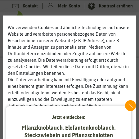
Kontakt
Mein Konto
Kontrast erhöhen
0
0
Wir verwenden Cookies und ähnliche Technologien auf unserer
Website und verarbeiten personenbezogene Daten von
Besucher:innen unserer Webseite (z.B. IP-Adresse), um z.B.
Inhalte und Anzeigen zu personalisieren, Medien von
Drittanbietern einzubinden oder Zugriffe auf unsere Website
zu analysieren. Die Datenverarbeitung erfolgt erst durch
gesetzte Cookies. Wir teilen diese Daten mit Dritten, die wir in
den Einstellungen benennen.
Die Datenverarbeitung kann mit Einwilligung oder aufgrund
eines berechtigten Interesses erfolgen. Die Zustimmung kann
erteilt oder abgelehnt werden. Es besteht das Recht, nicht
einzuwilligen und die Einwilligung zu einem späteren
Zeitpunkt zu ändern oder zu widerrufen. Weitere
Informationen zur Verwendung personenbezogener Daten und
Jetzt entdecken:
den Diensten erklären wir in unserer
Daten­schutz­erklärung
.
Pflanzknoblauch, Elefantenknoblauch,
Steckzwiebeln und Pflanzschalotten
Essenziell
Statistik