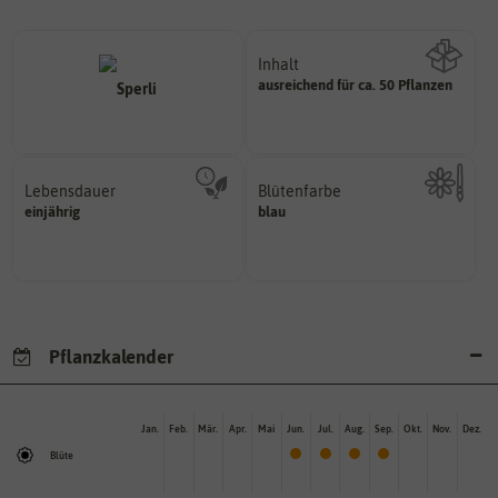
Inhalt
ausreichend für ca. 50 Pflanzen
Wie viel ist enthalten
Lebensdauer
Blütenfarbe
mehrjährig.
einjährig
blau
Kann auch mehrfarbig sein.
einjährig, zweijährig oder
Wie ist die Blüte eingefärbt?
Pflanzen werden kategorisiert in:
Pflanzkalender
Jan.
Feb.
Mär.
Apr.
Mai
Jun.
Jul.
Aug.
Sep.
Okt.
Nov.
Dez.
Blüte