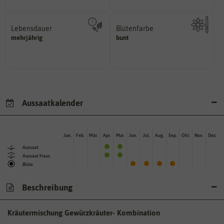
Lebensdauer
Blütenfarbe
mehrjährig.
mehrjährig
bunt
Kann auch mehrfarbig sein.
einjährig, zweijährig oder
Wie ist die Blüte eingefärbt?
Pflanzen werden kategorisiert in:
Aussaatkalender
Jan.
Feb.
Mär.
Apr.
Mai
Jun.
Jul.
Aug.
Sep.
Okt.
Nov.
Dez.
Aussaat
Aussaat Haus
Blüte
Beschreibung
Kräutermischung Gewürzkräuter- Kombination