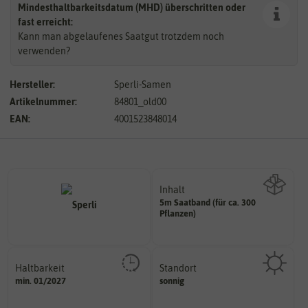
Mindesthaltbarkeitsdatum (MHD) überschritten oder
fast erreicht:
Kann man abgelaufenes Saatgut trotzdem noch
verwenden?
Hersteller:
Sperli-Samen
Artikelnummer:
84801_old00
EAN:
4001523848014
Inhalt
5m Saatband (für ca. 300
Wie viel ist enthalten
Pflanzen)
Haltbarkeit
Standort
sollte.
sonnig, vollsonnig)
min. 01/2027
sonnig
und Pflanzgut sehr gut keimen
Pflanze? (schattig, halbschattig,
Zeitpunkt, bis zu dem das Saat-
Wie viel Licht benötigt die