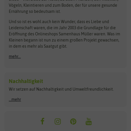
Pilzbrut
BioBalu
elho
Vögeln, Kleintieren und zum Boden, der für unsere gesunde
Rasensamen
Ernährung so bedeutsam ist.
Bionana
Eschenfelder
Steckzwiebeln
Zimmer & Kübelpflanzen
Und so ist es wohl auch kein Wunder, dass es Liebe und
BIOWOL
Feldsaaten Freudenberger
Kataloge
Leidenschaft waren, die im Jahr 2003 die Grundlage für die
Blumicorn
Fertil
Schnäppchen
Eröffnung des Onlineshops Samenhaus Müller waren. Was im
Kleinen begann ist nun zu einem großen Projekt gewachsen,
Bûten Birds
Flora Elite
Anzucht & Gartenzubehör
in dem es mehr als Saatgut gibt.
Bûten Home
Flora Elite Blumenzwiebeln
mehr...
Anzuchtschalen
Buzzy Seeds
Flora Fantastica
Anzuchttöpfe
Buzzy Gifts
Florex
Folien, Vliese und Netze
Growblocks, Erde & Dünger
Carl Pabst
Nachhaltigkeit
Heizmatte & Heizkabel
Wir setzen auf Nachhaltigkeit und Umweltfreundlichkeit.
Florissa
Hortitops
Kokos-Quelltabletten
Zimmergewächshaus
Flortis
Jansen Zaden
...mehr
FLORTUS
Jiffy
Gemüsesamen
Franchi Sementi
JUB Holland
Bohnen & Erbsen
Frankonia Samen
Kent & Stowe
Gurkensamen