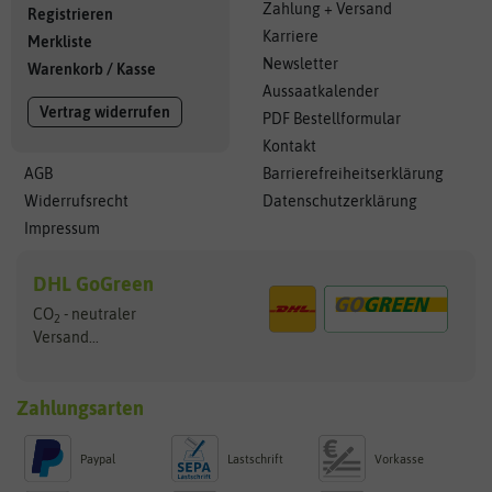
Zahlung + Versand
Registrieren
Karriere
Merkliste
Newsletter
Warenkorb
/
Kasse
Aussaatkalender
Vertrag widerrufen
PDF Bestellformular
Kontakt
AGB
Barrierefreiheitserklärung
Widerrufsrecht
Datenschutzerklärung
Impressum
DHL GoGreen
CO
- neutraler
2
Versand...
Zahlungsarten
Paypal
Lastschrift
Vorkasse