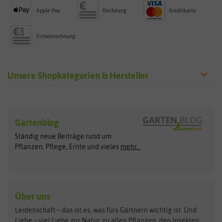
Apple Pay
Rechnung
Kreditkarte
Firmenrechnung
Unsere Shopkategorien & Hersteller
Sämereien
Hersteller
Blumensamen
Gartenblog
Exotische Samen
Arche Noah
Clever Pots
Ständig neue Beiträge rund um
Gemüsesamen
ASB Greenworld
COMPO
Pflanzen, Pflege, Ernte und vieles
mehr...
Gründünger
Keimsprossen
Austrosaat
Culinaris
Kiloware
baza
De Bolster Bio-Samen
Kleintiersaaten
Kräutersamen
Benary
Dobar
Über uns
Loretta-Rasen
Bingenheimer Saatgut
Dürr-Samen
Leidenschaft – das ist es, was fürs Gärtnern wichtig ist. Und
Obstsamen
Liebe – viel Liebe zur Natur, zu allen Pflanzen, den Insekten,