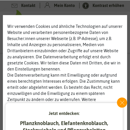
Kontakt
Mein Konto
Kontrast erhöhen
0
0
Wir verwenden Cookies und ähnliche Technologien auf unserer
Website und verarbeiten personenbezogene Daten von
Besucher:innen unserer Webseite (z.B. IP-Adresse), um z.B.
Inhalte und Anzeigen zu personalisieren, Medien von
Drittanbietern einzubinden oder Zugriffe auf unsere Website
zu analysieren. Die Datenverarbeitung erfolgt erst durch
gesetzte Cookies. Wir teilen diese Daten mit Dritten, die wir in
den Einstellungen benennen.
%
20
-
Die Datenverarbeitung kann mit Einwilligung oder aufgrund
eines berechtigten Interesses erfolgen. Die Zustimmung kann
erteilt oder abgelehnt werden. Es besteht das Recht, nicht
einzuwilligen und die Einwilligung zu einem späteren
Zeitpunkt zu ändern oder zu widerrufen. Weitere
Informationen zur Verwendung personenbezogener Daten und
den Diensten erklären wir in unserer
Daten­schutz­erklärung
.
Jetzt entdecken:
Pflanzknoblauch, Elefantenknoblauch,
Essenziell
Statistik