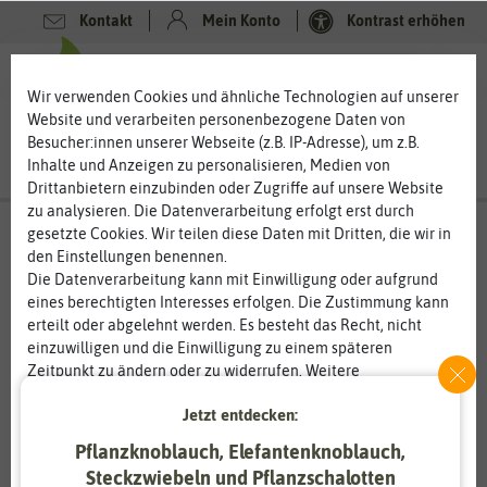
Kontakt
Mein Konto
Kontrast erhöhen
0
0
Wir verwenden Cookies und ähnliche Technologien auf unserer
Website und verarbeiten personenbezogene Daten von
Besucher:innen unserer Webseite (z.B. IP-Adresse), um z.B.
Inhalte und Anzeigen zu personalisieren, Medien von
Drittanbietern einzubinden oder Zugriffe auf unsere Website
zu analysieren. Die Datenverarbeitung erfolgt erst durch
gesetzte Cookies. Wir teilen diese Daten mit Dritten, die wir in
den Einstellungen benennen.
Die Datenverarbeitung kann mit Einwilligung oder aufgrund
eines berechtigten Interesses erfolgen. Die Zustimmung kann
erteilt oder abgelehnt werden. Es besteht das Recht, nicht
einzuwilligen und die Einwilligung zu einem späteren
Zeitpunkt zu ändern oder zu widerrufen. Weitere
Informationen zur Verwendung personenbezogener Daten und
Jetzt entdecken:
den Diensten erklären wir in unserer
Daten­schutz­erklärung
.
Pflanzknoblauch, Elefantenknoblauch,
Essenziell
Statistik
Steckzwiebeln und Pflanzschalotten