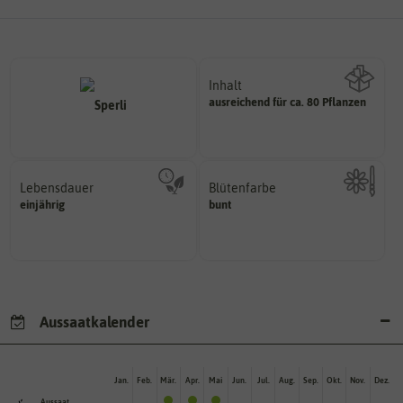
Inhalt
ausreichend für ca. 80 Pflanzen
Wie viel ist enthalten
Lebensdauer
Blütenfarbe
mehrjährig.
einjährig
bunt
Kann auch mehrfarbig sein.
einjährig, zweijährig oder
Wie ist die Blüte eingefärbt?
Pflanzen werden kategorisiert in:
Aussaatkalender
Jan.
Feb.
Mär.
Apr.
Mai
Jun.
Jul.
Aug.
Sep.
Okt.
Nov.
Dez.
Aussaat