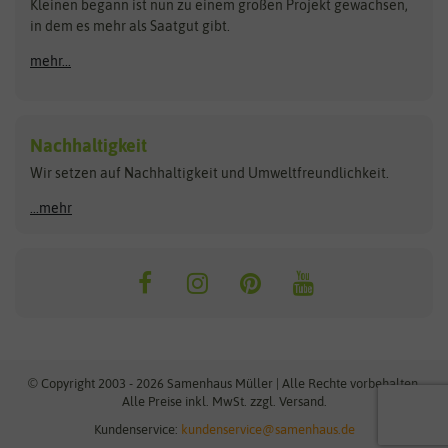
Kleinen begann ist nun zu einem großen Projekt gewachsen,
Bûten Birds
Flora Elite
Anzucht & Gartenzubehör
in dem es mehr als Saatgut gibt.
Bûten Home
Flora Elite Blumenzwiebeln
mehr...
Anzuchtschalen
Buzzy Seeds
Flora Fantastica
Anzuchttöpfe
Buzzy Gifts
Florex
Folien, Vliese und Netze
Growblocks, Erde & Dünger
Carl Pabst
Nachhaltigkeit
Heizmatte & Heizkabel
Wir setzen auf Nachhaltigkeit und Umweltfreundlichkeit.
Florissa
Hortitops
Kokos-Quelltabletten
Zimmergewächshaus
Flortis
Jansen Zaden
...mehr
FLORTUS
Jiffy
Gemüsesamen
Franchi Sementi
JUB Holland
Bohnen & Erbsen
Frankonia Samen
Kent & Stowe
Gurkensamen
Kohlsamen
Garland
Kiepenkerl
Kürbissamen
Gardissimo
kixx
Lauchsamen
© Copyright 2003 - 2026 Samenhaus Müller | Alle Rechte vorbehalten.
Maissamen
Alle Preise inkl. MwSt. zzgl. Versand.
GEVO
Küpper
Möhrensamen
Kundenservice:
kundenservice@samenhaus.de
Greenline
Ladbrooke Soil Blockers
Paprikasamen