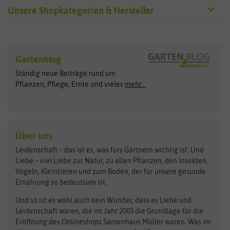
Unsere Shopkategorien & Hersteller
Sämereien
Hersteller
Blumensamen
Gartenblog
Exotische Samen
Arche Noah
Clever Pots
Ständig neue Beiträge rund um
Gemüsesamen
ASB Greenworld
COMPO
Pflanzen, Pflege, Ernte und vieles
mehr...
Gründünger
Keimsprossen
Austrosaat
Culinaris
Kiloware
baza
De Bolster Bio-Samen
Kleintiersaaten
Kräutersamen
Benary
Dobar
Über uns
Loretta-Rasen
Bingenheimer Saatgut
Dürr-Samen
Leidenschaft – das ist es, was fürs Gärtnern wichtig ist. Und
Obstsamen
Liebe – viel Liebe zur Natur, zu allen Pflanzen, den Insekten,
Pilzbrut
BioBalu
elho
Vögeln, Kleintieren und zum Boden, der für unsere gesunde
Rasensamen
Ernährung so bedeutsam ist.
Bionana
Eschenfelder
Steckzwiebeln
Zimmer & Kübelpflanzen
Und so ist es wohl auch kein Wunder, dass es Liebe und
BIOWOL
Feldsaaten Freudenberger
Kataloge
Leidenschaft waren, die im Jahr 2003 die Grundlage für die
Blumicorn
Fertil
Schnäppchen
Eröffnung des Onlineshops Samenhaus Müller waren. Was im