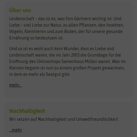
Kleintiersaaten
Kräutersamen
Benary
Dobar
Über uns
Loretta-Rasen
Bingenheimer Saatgut
Dürr-Samen
Leidenschaft – das ist es, was fürs Gärtnern wichtig ist. Und
Obstsamen
Liebe – viel Liebe zur Natur, zu allen Pflanzen, den Insekten,
Pilzbrut
BioBalu
elho
Vögeln, Kleintieren und zum Boden, der für unsere gesunde
Rasensamen
Ernährung so bedeutsam ist.
Bionana
Eschenfelder
Steckzwiebeln
Zimmer & Kübelpflanzen
Und so ist es wohl auch kein Wunder, dass es Liebe und
BIOWOL
Feldsaaten Freudenberger
Kataloge
Leidenschaft waren, die im Jahr 2003 die Grundlage für die
Blumicorn
Fertil
Schnäppchen
Eröffnung des Onlineshops Samenhaus Müller waren. Was im
Kleinen begann ist nun zu einem großen Projekt gewachsen,
Bûten Birds
Flora Elite
Anzucht & Gartenzubehör
in dem es mehr als Saatgut gibt.
Bûten Home
Flora Elite Blumenzwiebeln
mehr...
Anzuchtschalen
Buzzy Seeds
Flora Fantastica
Anzuchttöpfe
Buzzy Gifts
Florex
Folien, Vliese und Netze
Growblocks, Erde & Dünger
Carl Pabst
Nachhaltigkeit
Heizmatte & Heizkabel
Wir setzen auf Nachhaltigkeit und Umweltfreundlichkeit.
Florissa
Hortitops
Kokos-Quelltabletten
Zimmergewächshaus
Flortis
Jansen Zaden
...mehr