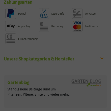
Zahlungsarten
Paypal
Lastschrift
Vorkasse
Apple Pay
Rechnung
Kreditkarte
Firmenrechnung
Unsere Shopkategorien & Hersteller
Sämereien
Hersteller
Blumensamen
Gartenblog
Exotische Samen
Arche Noah
Clever Pots
Ständig neue Beiträge rund um
Gemüsesamen
ASB Greenworld
COMPO
Pflanzen, Pflege, Ernte und vieles
mehr...
Gründünger
Keimsprossen
Austrosaat
Culinaris
Kiloware
baza
De Bolster Bio-Samen