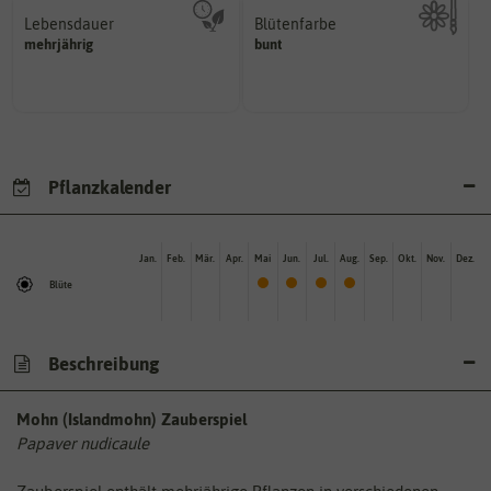
Lebensdauer
Blütenfarbe
mehrjährig.
mehrjährig
bunt
Kann auch mehrfarbig sein.
einjährig, zweijährig oder
Wie ist die Blüte eingefärbt?
Pflanzen werden kategorisiert in:
Pflanzkalender
Jan.
Feb.
Mär.
Apr.
Mai
Jun.
Jul.
Aug.
Sep.
Okt.
Nov.
Dez.
Blüte
Beschreibung
Mohn (Islandmohn) Zauberspiel
Papaver nudicaule