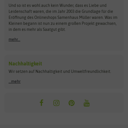
Zimmer & Kübelpflanzen
Und so ist es wohl auch kein Wunder, dass es Liebe und
BIOWOL
Feldsaaten Freudenberger
Kataloge
Leidenschaft waren, die im Jahr 2003 die Grundlage für die
Blumicorn
Fertil
Schnäppchen
Eröffnung des Onlineshops Samenhaus Müller waren. Was im
Kleinen begann ist nun zu einem großen Projekt gewachsen,
Bûten Birds
Flora Elite
Anzucht & Gartenzubehör
in dem es mehr als Saatgut gibt.
Bûten Home
Flora Elite Blumenzwiebeln
mehr...
Anzuchtschalen
Buzzy Seeds
Flora Fantastica
Anzuchttöpfe
Buzzy Gifts
Florex
Folien, Vliese und Netze
Growblocks, Erde & Dünger
Carl Pabst
Nachhaltigkeit
Heizmatte & Heizkabel
Wir setzen auf Nachhaltigkeit und Umweltfreundlichkeit.
Florissa
Hortitops
Kokos-Quelltabletten
Zimmergewächshaus
Flortis
Jansen Zaden
...mehr
FLORTUS
Jiffy
Gemüsesamen
Franchi Sementi
JUB Holland
Bohnen & Erbsen
Frankonia Samen
Kent & Stowe
Gurkensamen
Kohlsamen
Garland
Kiepenkerl
Kürbissamen
Gardissimo
kixx