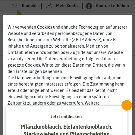
Kontakt
Mein Konto
Kontrast erhöhen
0
0
Wir verwenden Cookies und ähnliche Technologien auf unserer
Website und verarbeiten personenbezogene Daten von
Besucher:innen unserer Webseite (z.B. IP-Adresse), um z.B.
Inhalte und Anzeigen zu personalisieren, Medien von
Drittanbietern einzubinden oder Zugriffe auf unsere Website
zu analysieren. Die Datenverarbeitung erfolgt erst durch
gesetzte Cookies. Wir teilen diese Daten mit Dritten, die wir in
den Einstellungen benennen.
Die Datenverarbeitung kann mit Einwilligung oder aufgrund
eines berechtigten Interesses erfolgen. Die Zustimmung kann
erteilt oder abgelehnt werden. Es besteht das Recht, nicht
einzuwilligen und die Einwilligung zu einem späteren
Zeitpunkt zu ändern oder zu widerrufen. Weitere
Informationen zur Verwendung personenbezogener Daten und
den Diensten erklären wir in unserer
Daten­schutz­erklärung
.
Jetzt entdecken:
Pflanzknoblauch, Elefantenknoblauch,
Essenziell
Statistik
Steckzwiebeln und Pflanzschalotten