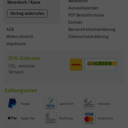
Newsletter
Warenkorb
/
Kasse
Aussaatkalender
Vertrag widerrufen
PDF Bestellformular
Kontakt
AGB
Barrierefreiheitserklärung
Widerrufsrecht
Datenschutzerklärung
Impressum
DHL GoGreen
CO
- neutraler
2
Versand...
Zahlungsarten
Paypal
Lastschrift
Vorkasse
Apple Pay
Rechnung
Kreditkarte