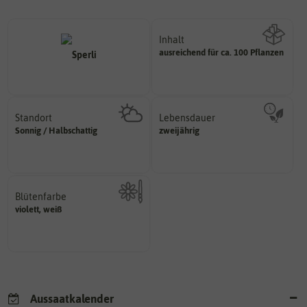
Inhalt
ausreichend für ca. 100 Pflanzen
Wie viel ist enthalten
Standort
Lebensdauer
sonnig, vollsonnig)
mehrjährig.
Sonnig / Halbschattig
zweijährig
Pflanze? (schattig, halbschattig,
einjährig, zweijährig oder
Wie viel Licht benötigt die
Pflanzen werden kategorisiert in:
Blütenfarbe
violett, weiß
Kann auch mehrfarbig sein.
Wie ist die Blüte eingefärbt?
Aussaatkalender