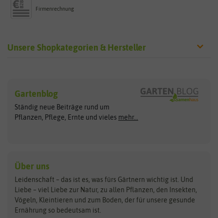
Firmenrechnung
Unsere Shopkategorien & Hersteller
Sämereien
Hersteller
Blumensamen
Gartenblog
Exotische Samen
Arche Noah
Clever Pots
Ständig neue Beiträge rund um
Gemüsesamen
ASB Greenworld
COMPO
Pflanzen, Pflege, Ernte und vieles
mehr...
Gründünger
Keimsprossen
Austrosaat
Culinaris
Kiloware
baza
De Bolster Bio-Samen
Kleintiersaaten
Kräutersamen
Benary
Dobar
Über uns
Loretta-Rasen
Bingenheimer Saatgut
Dürr-Samen
Leidenschaft – das ist es, was fürs Gärtnern wichtig ist. Und
Obstsamen
Liebe – viel Liebe zur Natur, zu allen Pflanzen, den Insekten,
Pilzbrut
BioBalu
elho
Vögeln, Kleintieren und zum Boden, der für unsere gesunde
Rasensamen
Ernährung so bedeutsam ist.
Bionana
Eschenfelder
Steckzwiebeln