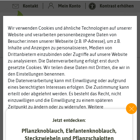
Kontakt
Mein Konto
Kontrast erhöhen
0
0
Wir verwenden Cookies und ähnliche Technologien auf unserer
Website und verarbeiten personenbezogene Daten von
Besucher:innen unserer Webseite (z.B. IP-Adresse), um z.B.
Inhalte und Anzeigen zu personalisieren, Medien von
Drittanbietern einzubinden oder Zugriffe auf unsere Website
zu analysieren. Die Datenverarbeitung erfolgt erst durch
gesetzte Cookies. Wir teilen diese Daten mit Dritten, die wir in
den Einstellungen benennen.
Die Datenverarbeitung kann mit Einwilligung oder aufgrund
eines berechtigten Interesses erfolgen. Die Zustimmung kann
erteilt oder abgelehnt werden. Es besteht das Recht, nicht
einzuwilligen und die Einwilligung zu einem späteren
Zeitpunkt zu ändern oder zu widerrufen. Weitere
Informationen zur Verwendung personenbezogener Daten und
den Diensten erklären wir in unserer
Daten­schutz­erklärung
.
Jetzt entdecken:
Pflanzknoblauch, Elefantenknoblauch,
Essenziell
Statistik
Steckzwiebeln und Pflanzschalotten