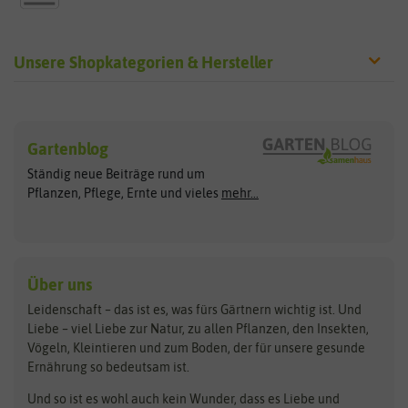
Unsere Shopkategorien & Hersteller
Sämereien
Hersteller
Blumensamen
Gartenblog
Exotische Samen
Arche Noah
Clever Pots
Ständig neue Beiträge rund um
Gemüsesamen
ASB Greenworld
COMPO
Pflanzen, Pflege, Ernte und vieles
mehr...
Gründünger
Keimsprossen
Austrosaat
Culinaris
Kiloware
baza
De Bolster Bio-Samen
Kleintiersaaten
Kräutersamen
Benary
Dobar
Über uns
Loretta-Rasen
Bingenheimer Saatgut
Dürr-Samen
Leidenschaft – das ist es, was fürs Gärtnern wichtig ist. Und
Obstsamen
Liebe – viel Liebe zur Natur, zu allen Pflanzen, den Insekten,
Pilzbrut
BioBalu
elho
Vögeln, Kleintieren und zum Boden, der für unsere gesunde
Rasensamen
Ernährung so bedeutsam ist.
Bionana
Eschenfelder
Steckzwiebeln
Zimmer & Kübelpflanzen
Und so ist es wohl auch kein Wunder, dass es Liebe und
BIOWOL
Feldsaaten Freudenberger