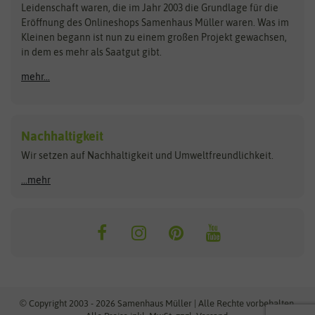
Kataloge
Leidenschaft waren, die im Jahr 2003 die Grundlage für die
Blumicorn
Fertil
Schnäppchen
Eröffnung des Onlineshops Samenhaus Müller waren. Was im
Kleinen begann ist nun zu einem großen Projekt gewachsen,
Bûten Birds
Flora Elite
Anzucht & Gartenzubehör
in dem es mehr als Saatgut gibt.
Bûten Home
Flora Elite Blumenzwiebeln
mehr...
Anzuchtschalen
Buzzy Seeds
Flora Fantastica
Anzuchttöpfe
Buzzy Gifts
Florex
Folien, Vliese und Netze
Growblocks, Erde & Dünger
Carl Pabst
Nachhaltigkeit
Heizmatte & Heizkabel
Wir setzen auf Nachhaltigkeit und Umweltfreundlichkeit.
Florissa
Hortitops
Kokos-Quelltabletten
Zimmergewächshaus
Flortis
Jansen Zaden
...mehr
FLORTUS
Jiffy
Gemüsesamen
Franchi Sementi
JUB Holland
Bohnen & Erbsen
Frankonia Samen
Kent & Stowe
Gurkensamen
Kohlsamen
Garland
Kiepenkerl
Kürbissamen
Gardissimo
kixx
Lauchsamen
© Copyright 2003 - 2026 Samenhaus Müller | Alle Rechte vorbehalten.
Maissamen